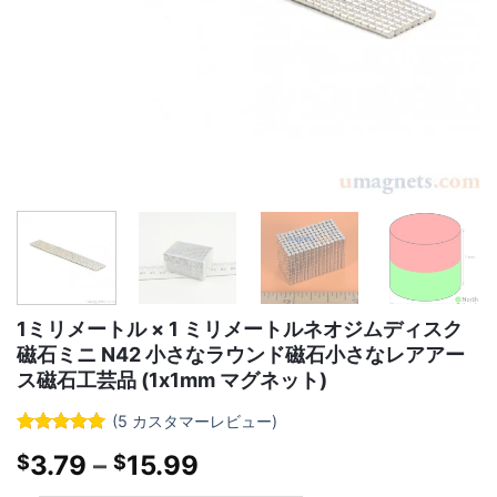
1ミリメートル × 1 ミリメートルネオジムディスク
磁石ミニ N42 小さなラウンド磁石小さなレアアー
ス磁石工芸品 (1x1mm マグネット)
(
5
カスタマーレビュー)
定格
5
5
out
価
3.79
–
15.99
$
$
5 に基づく
顧客評価
格