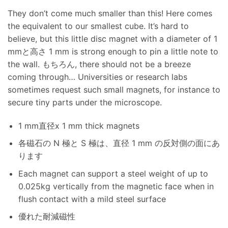
They don’t come much smaller than this
!
Here comes
the equivalent to our smallest cube
.
It’s hard to
believe
,
but this little disc magnet with a diameter of
1
mmと高さ 1
mm is strong enough to pin a little note to
the wall
. もちろん,
there should not be a breeze
coming through
…
Universities or research labs
sometimes request such small magnets
,
for instance to
secure tiny parts under the microscope
.
1 mm直径x 1
mm thick magnets
各磁石の N 極と S 極は、直径 1 mm の反対側の面にあ
ります
Each magnet can support a steel weight of up to
0.025kg vertically from the magnetic face when in
flush contact with a mild steel surface
優れた耐減磁性