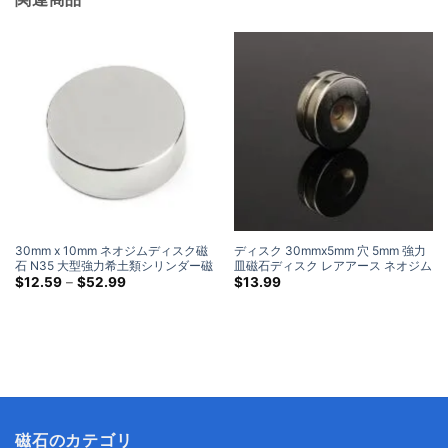
30mm x 10mm ネオジムディスク磁
ディスク 30mmx5mm 穴 5mm 強力
石 N35 大型強力希土類シリンダー磁
皿磁石ディスク レアアース ネオジム
石 30x10mm 非常に大きな磁石
価
ニッケル コーティング
$
12.59
–
$
52.99
$
13.99
格
帯:
$12.59
を
通
し
て
$52.99
磁石のカテゴリ