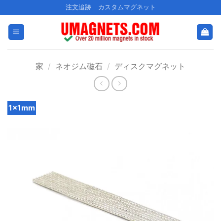
コ
注文追跡
カスタムマグネット
ン
テ
ン
ツ
家
/
ネオジム磁石
/
ディスクマグネット
に
ス
キ
ッ
1×1mm
プ