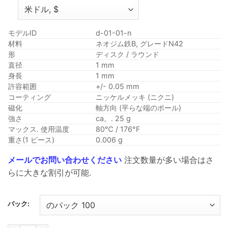
帯:
$3.79
を
モデルID
d-01-01-n
通
材料
ネオジム鉄B, グレードN42
形
ディスク / ラウンド
し
直径
1 mm
て
身長
1 mm
$15.99
許容範囲
+/- 0.05 mm
コーティング
ニッケルメッキ (ニクニ)
磁化
軸方向 (平らな端のポール)
強さ
ca。. 25 g
マックス. 使用温度
80℃ / 176°F
重さ(1 ピース)
0.006 g
メールでお問い合わせください
注文数量が多い場合はさ
らに大きな割引が可能.
パック: