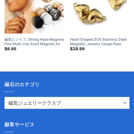
磁気ヒジャブ,
Strong Hijab Magnets
Heart Shaped
304
Stainless Steel
Pins Multi-Use Scarf Magnets for
Magnetic Jewelry Clasps Rare
Women Girls Kids Scarf Magnets for
Earth Neodymium Magnet Silver
/
$
6.95
$
28.99
Hijab
金
磁石のカテゴリ
顧客サービス