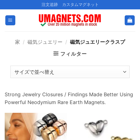
コ
注文追跡
カスタムマグネット
ン
テ
ン
ツ
家
/
磁気ジュエリー
/
磁気ジュエリークラスプ
に
ス
フィルター
キ
ッ
プ
Strong Jewelry Closures
/
Findings Made Better Using
Powerful Neodymium Rare Earth Magnets
.