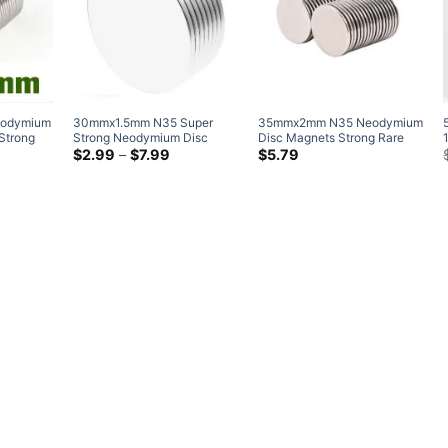
$17.95
odymium
30
mmx1.5mm N35 Super
35
mmx2mm N35 Neodymium
Strong
Strong Neodymium Disc
Disc Magnets Strong Rare
agnets
Magnets Powerful Rare Earth
価
Earth Round Thin Magnet
(4
$
2.99
–
$
7.99
$
5.79
格
Cylinder Round Magnet
パック)
帯:
$2.99
を
通
し
て
$7.99