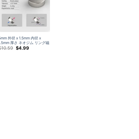
$28.99
5mm 外径 x 1.5mm 内径 x
1.5mm 厚さ ネオジム リング磁
石 N35 強力希土類ドーナツ円
元
現
$
10.59
$
4.99
の
在
形磁石
価
の
格
価
は:
格
$10.59.
は:
$4.99.