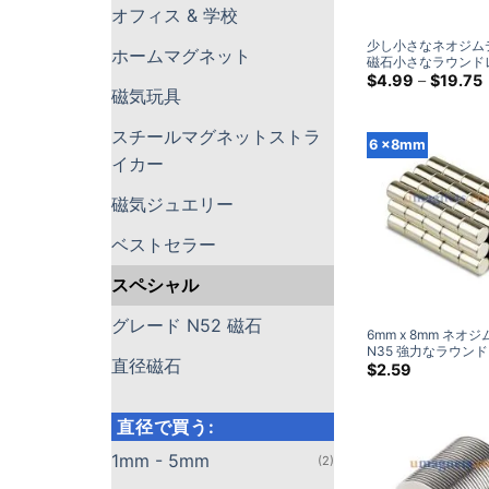
オフィス & 学校
少し小さなネオジム
ホームマグネット
磁石小さなラウンド
スマイクロ磁石販売
$
4.99
–
$
19.75
磁気玩具
石 0.75/1/1.2/1.5/1.
ートル直径
スチールマグネットストラ
6 ×8mm
イカー
磁気ジュエリー
ベストセラー
スペシャル
グレード N52 磁石
6mm x 8mm ネオ
N35 強力なラ​​ウン
直径磁石
ス シリンダー マグ
$
2.59
6x8mm (10 パック)
直径で買う:
1mm - 5mm
(2)