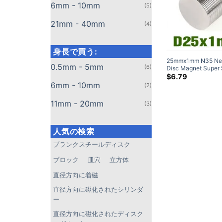
6mm - 10mm
(5)
21mm - 40mm
(4)
身長で買う:
25
mmx1mm N35 Ne
0.5mm - 5mm
(6)
Disc Magnet Super 
Rare Earth Round M
$
6.79
(20 パック)
6mm - 10mm
(2)
11mm - 20mm
(3)
人気の検索
ブランクスチールディスク
ブロック
皿穴
立方体
直径方向に着磁
直径方向に磁化されたシリンダ
ー
直径方向に磁化されたディスク