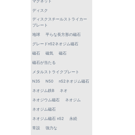
マグネット
ディスク
ディスクスチールストライカー
プレート
地球
平らな長方形の磁石
グレードn52ネオジム磁石
磁石
磁気
磁石
磁石が当たる
メタルストライクプレート
N35
N50
n52ネオジム磁石
ネオジム鉄B
ネオ
ネオジウム磁石
ネオジム
ネオジム磁石
ネオジム磁石 n52
永続
常設
強力な