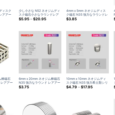
ディスク
少し小さな N52 ネオジムディ
4mm x 5mm ネオジムディス
レアアー
スク磁石小さなラウンドレア
ク磁石 N35 強力なラ​​ウンドレ
工芸品磁
価
アースマイクロ磁石販売工芸
価
アアースシリンダー磁石
$
5.95
–
$
20.95
$
3.85
格
格
7/1.8 ミリメ
品磁石 2/2.5/2.9 ミリメートル
4x5mm クラフト磁石 (20 パッ
帯:
帯:
直径
ク)
$4.99
$5.95
を
を
通
通
し
し
て
て
$19.75
$20.95
ジム棒磁石
6mm x 20mm ネオジム棒磁石
10mm x 10mm ネオジムディ
ド レアアー
N35 強力なラ​​ウンド レアアー
スク磁石 N35 強力希土類シリ
ネット販売
ス シリンダー マグネット販売
ンダー磁石 ホームデポ
価
$
3.75
$
4.79
–
$
17.95
格
6x20mm (5 パック)
10×10mm 磁石
帯:
$4.79
を
通
し
て