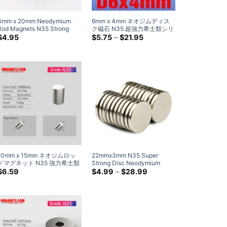
4
mm x 20mm Neodymium
6mm x 4mm ネオジムディス
Rod Magnets N35 Strong
ク磁石 N35 超強力希土類シリ
Round Rare Earth Cylinder
ンダー磁石 6x4mm
価
$
4.95
$
5.75
–
$
21.95
格
Magnets Sale 4x20mm
帯:
$5.75
を
通
し
て
$21.95
10mm x 15mm ネオジムロッ
22
mmx3mm N35 Super
ドマグネット N35 強力希土類
Strong Disc Neodymium
シリンダーマグネット
Magnets Nickel Plated Rare
価
$
6.59
$
4.99
–
$
28.99
格
10x15mm ネオジムロッドマグ
Earth Round Magnet
帯:
ネット (5 パック)
$4.99
を
通
し
て