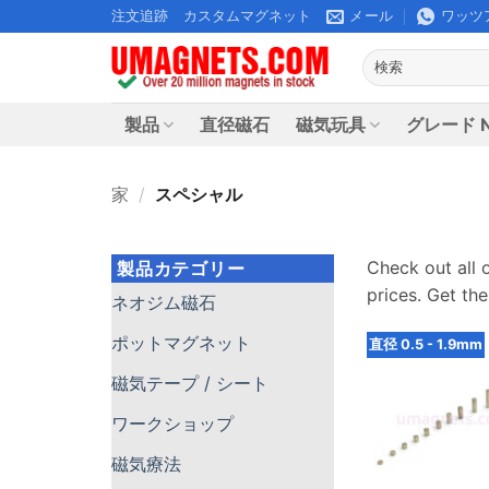
コ
注文追跡
カスタムマグネット
メール
ワッツ
ン
検
テ
索
ン
す
ツ
る:
製品
直径磁石
磁気玩具
グレード N
に
ス
家
/
スペシャル
キ
ッ
プ
Check out all 
製品カテゴリー
prices
.
Get the
ネオジム磁石
ポットマグネット
直径 0.5 - 1.9mm
磁気テープ / シート
ワークショップ
磁気療法