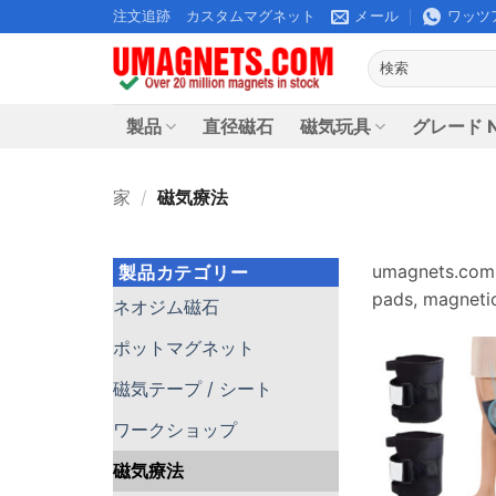
コ
注文追跡
カスタムマグネット
メール
ワッツ
ン
検
テ
索
ン
す
ツ
る:
製品
直径磁石
磁気玩具
グレード N
に
ス
家
/
磁気療法
キ
ッ
プ
umagnets.com 
製品カテゴリー
pads
,
magnetic
ネオジム磁石
ポットマグネット
磁気テープ / シート
ワークショップ
磁気療法