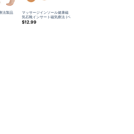
療法製品
マッサージインソール健康磁
気石靴インサート磁気療法 (ペ
ア)
$
12.99