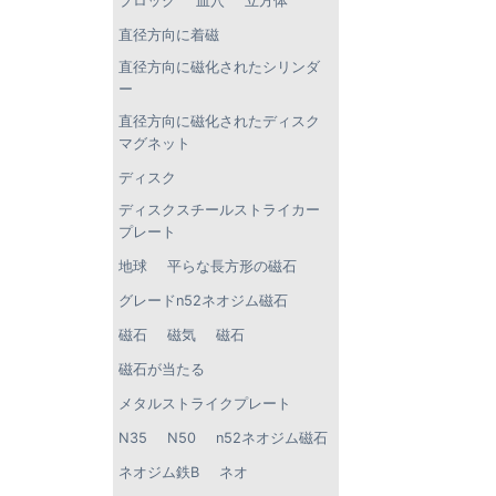
ブロック
皿穴
立方体
直径方向に着磁
直径方向に磁化されたシリンダ
ー
直径方向に磁化されたディスク
マグネット
ディスク
ディスクスチールストライカー
プレート
地球
平らな長方形の磁石
グレードn52ネオジム磁石
磁石
磁気
磁石
磁石が当たる
メタルストライクプレート
N35
N50
n52ネオジム磁石
ネオジム鉄B
ネオ