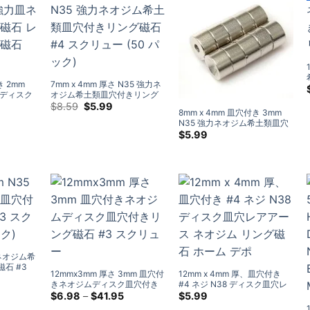
き 2mm
7mm x 4mm 厚さ N35 強力ネ
ムディスク
オジム希土類皿穴付きリング
ング磁石
価
磁石 #4 スクリュー (50 パッ
元
現
$
8.59
$
5.99
8mm x 4mm 皿穴付き 3mm
格
の
在
ク)
N35 強力ネオジム希土類皿穴
帯:
価
の
リング磁石 (10 パック)
$
5.99
$4.79
格
価
を
は:
格
通
$8.59.
は:
し
$5.99.
て
$20.99
5 ネオジム希
石 #3
12mmx3mm 厚さ 3mm 皿穴付
12mm x 4mm 厚、皿穴付き
ク)
きネオジムディスク皿穴付き
#4 ネジ N38 ディスク皿穴レ
リング磁石 #3 スクリュー
価
アアース ネオジム リング磁石
$
6.98
–
$
41.95
$
5.99
格
ホーム デポ