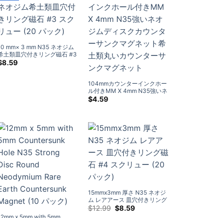
10 mm× 3 mm N35 ネオジム
希土類皿穴付きリング磁石 #3
スクリュー (20 パック)
$
8.59
104mmカウンターインクホー
ル付きMM X 4mm N35強いネ
オジムディスクカウンターサ
$
4.59
ンクマグネット希土類丸いカ
ウンターサンクマグネット
15mmx3mm 厚さ N35 ネオジ
ム レアアース 皿穴付きリング
磁石 #4 スクリュー (20 パッ
元
現
$
12.99
$
8.59
の
在
ク)
12
mm x 5mm with 5mm