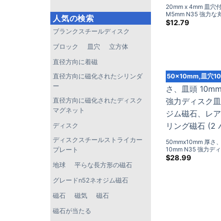
20mm x 4mm 皿穴
M5mm N35 強力
人気の検索
ムディスク磁石 DIY
$
12.79
ブランクスチールディスク
ブロック
皿穴
立方体
直径方向に着磁
直径方向に磁化されたシリンダ
50×10mm,皿穴1
ー
直径方向に磁化されたディスク
マグネット
ディスク
ディスクスチールストライカー
50mmx10mm 厚さ
10mm N35 強力
プレート
ネオジム磁石、レア
$
28.99
ング磁石 (2 パック)
地球
平らな長方形の磁石
グレードn52ネオジム磁石
磁石
磁気
磁石
磁石が当たる