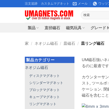
コ
注文追跡
カスタムマグネット
メール
ワッツ
ン
検
テ
索
ン
す
ツ
る:
製品
直径磁石
磁気玩具
グレード N
に
ス
家
/
ネオジム磁石
/
皿磁石
/
皿リング磁石
キ
ッ
プ
UM磁石強いネ
製品カテゴリー
るのに最適です,
ネオジム磁石
ディスクマグネット
カウンターサン
スト, ツール
シリンダーマグネット
ケーション. 
ブロックマグネット
磁石を含むこと
キューブマグネット
リングマグネット