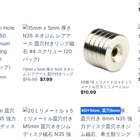
帯:
$6.98
を
通
し
て
$41.95
15mm x 5mm 厚さ N35 ネオジ
ム レアアース 皿穴付きリング
5mm
磁石 #4 スクリュー (20 パッ
元
現
$
15.99
$
7.99
20個 18 ミリメートル x 3 ミリ
の
在
ク)
rsunk
メートル穴 5 ミリメートルレ
価
の
l Coated
アアース N50 ラウンドネオジ
$
10.99
格
価
ム皿穴リング磁石ニッケルメ
は:
格
$15.99.
は:
ッキ
$7.99.
40×5mm, 皿穴6mm