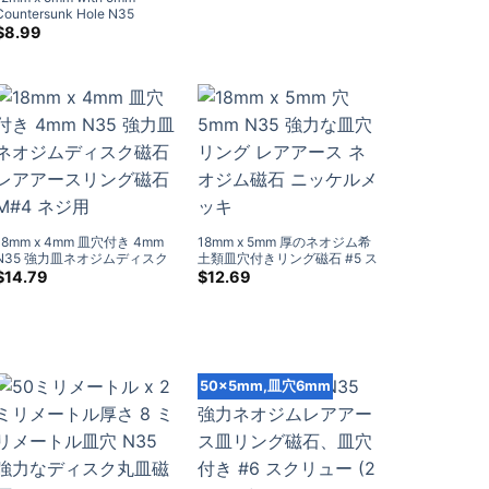
価
の
Countersunk Hole N35
格
価
Strong Disc Round
$
8.99
は:
格
Neodymium Rare Earth
$12.99.
は:
Countersunk Magnet
(10 パ
$8.59.
ック)
18mm x 4mm 皿穴付き 4mm
18mm x 5mm 厚のネオジム希
N35 強力皿ネオジムディスク
土類皿穴付きリング磁石 #5 ス
磁石 レアアースリング磁石
クリュー (10 パック)
$
14.79
$
12.69
M#4 ネジ用
50×5mm,皿穴6mm