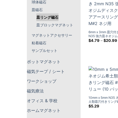
球体磁石
皿磁石
皿リング磁石
皿ブロックマグネット
6mm x 3mm 皿穴付
マグネットアクセサリー
N35 強力皿ネオジ
磁石 レアアースリ
$
4.79
–
$
20.99
粘着磁石
M#2 ネジ用
サンプルセット
ポットマグネット
磁気テープ / シート
ワークショップ
磁気療法
10mm x 5mm N3
オフィス & 学校
土類皿穴付きリング磁
スクリュー (10 パッ
$
5.29
ホームマグネット