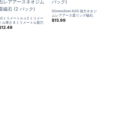
50mmx5mm N35 強力ネオジ
ムレアアース皿リング磁石、
50ミリメートル x 2 ミリメー
皿穴付き #6 スクリュー (2 パ
$
15.99
トル厚さ 8 ミリメートル皿穴
ック)
N35 強力なディスク丸皿磁石
$
12.49
レアアースネオジム皿磁石 (2
パック)