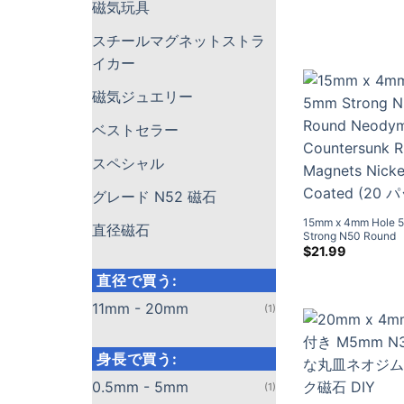
磁気玩具
スチールマグネットストラ
イカー
磁気ジュエリー
ベストセラー
スペシャル
グレード N52 磁石
15
mm x 4mm Hole 
直径磁石
Strong N50 Round
Neodymium Counte
$
21.99
Ring Magnets Nicke
(20 パック)
直径で買う:
11mm - 20mm
(1)
身長で買う:
0.5mm - 5mm
(1)