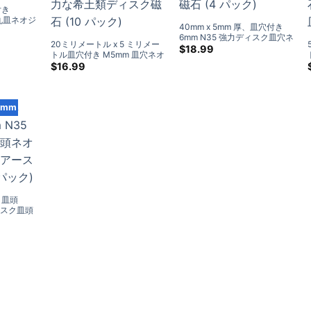
付き
な丸皿ネオジ
40mm x 5mm 厚、皿穴付き
6mm N35 強力ディスク皿穴ネ
20ミリメートル x 5 ミリメー
オジム磁石、希土類リング磁
$
18.99
トル皿穴付き M5mm 皿穴ネオ
石 (4 パック)
ジムディスク磁石 N35 強力な
$
16.99
希土類ディスク磁石 (10 パッ
ク)
0mm
、皿頭
ディスク皿頭
アースリ