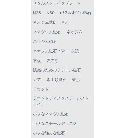
メタルストライクプレート
N35
N50
n52ネオジム磁石
ネオジム鉄B
ネオ
ネオジウム磁石
ネオジム
ネオジム磁石
ネオジム磁石 n52
永続
常設
強力な
販売のためのラジアル磁石
レア
希土類磁石
矩形
ラウンド
ラウンドディスクスチールスト
ライカー
小さなネオジム磁石
小さなスチールディスク
小さな強力な磁石