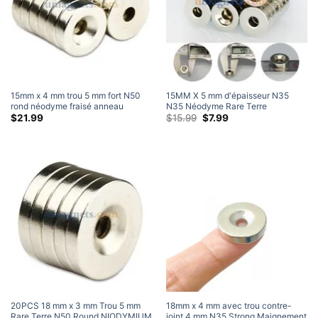
15mm x 4 mm trou 5 mm fort N50
15MM X 5 mm d'épaisseur N35
rond néodyme fraisé anneau
N35 Néodyme Rare Terre
aimants nickelé (20 Paquet)
Maignants à anneaux comptesj #4
Le
Le
$
21.99
$
15.99
$
7.99
prix
prix
Vis (20 Paquet)
d'origine
actuel
était:
est:
$15.99.
$7.99.
20PCS 18 mm x 3 mm Trou 5 mm
18mm x 4 mm avec trou contre-
Rare Terre N50 Round NIODYMIUM
joint 4 mm N35 Strong Maignement