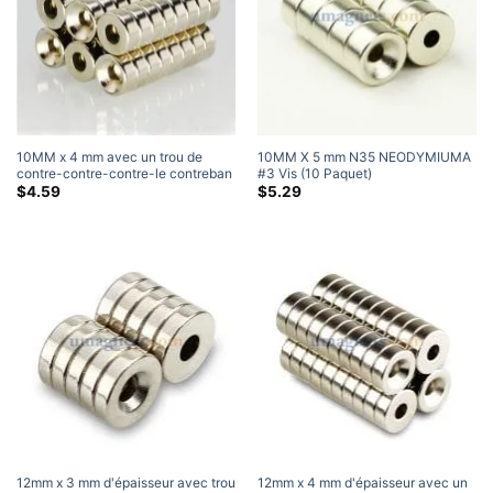
10MM x 4 mm avec un trou de
10MM X 5 mm N35 NEODYMIUMA
contre-contre-contre-le contreban
#3 Vis (10 Paquet)
N35 Disque fort Disc Maignant
$
4.59
$
5.29
contre-jacent
12mm x 3 mm d'épaisseur avec trou
12mm x 4 mm d'épaisseur avec un