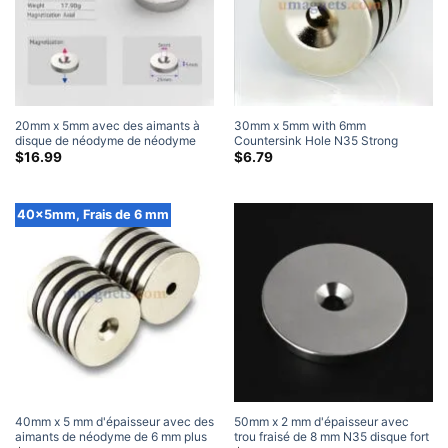
20mm x 5mm avec des aimants à
30
mm x 5mm with 6mm
disque de néodyme de néodyme
Countersink Hole N35 Strong
compteur contre-joint (10 Paquet)
Neodymium Rare Earth Disc
$
16.99
$
6.79
Countersunk Magnets for Sale
(2
Paquet)
40x5mm, Frais de 6 mm
40mm x 5 mm d'épaisseur avec des
50mm x 2 mm d'épaisseur avec
aimants de néodyme de 6 mm plus
trou fraisé de 8 mm N35 disque fort