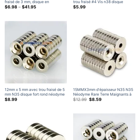
fraisé de 3 mm, disque en
trou fraisé #4 Vis n38 disque
néodyme, aimants à anneau fraisé
Gamme
Maiglements de l'anneau de
$
6.98
–
$
41.95
$
5.99
de
avec trou fraisé pour #3 Vis
néodyme de terres rares-jonennes
prix:
$6.98
à
travers
$41.95
12mm x 5 mm avec trou fraisé de 5
15MMX3mm d'épaisseur N35 N35
mm N35 disque fort rond néodyme
Néodyme Rare Terre Maignants à
terre rare aimant fraisé (10 Paquet)
anneaux comptesj #4 Vis (20
Le
Le
$
8.99
$
12.99
$
8.59
prix
prix
Paquet)
d'origine
actuel
était:
est:
$12.99.
$8.59.