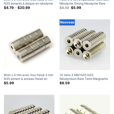
N35 aimants à disque en néodyme
Néodyme Strong Néodyme Rare
fraisés puissants aimants
Gamme
Terre Maignants à anneaux
Le
Le
$
4.79
–
$
20.99
$
8.59
$
5.99
de
prix
prix
annulaires de terres rares pour vis
comptesj #4 vis (50 Paquet)
prix:
d'origine
actuel
M #2
$4.79
était:
est:
à
$8.59.
$5.99.
Nouveau
travers
$20.99
8mm x 4 mm avec trou fraisé 3 mm
10 mmx 3 MM N35 N35
N35 aimant à anneau fraisé en
Néodymium Rare Terre Maignants
néodyme de terres rares puissant
à anneaux comptesj #3 Vis (20
$
5.99
$
8.59
(10 Paquet)
Paquet)