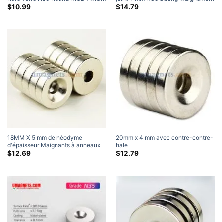
MAGNANTS RONNEMENTS DU
à disque de néodyme de la casse-
$
10.99
$
14.79
RING NICKEL PLADE
casse aimants à anneaux de terres
rares pour la vis M # 4
18MM X 5 mm de néodyme
20mm x 4 mm avec contre-contre-
d'épaisseur Maignants à anneaux
hale
de la terre rare avec un trou contre
$
12.69
$
12.79
la casse pour #5 Vis (10 Paquet)