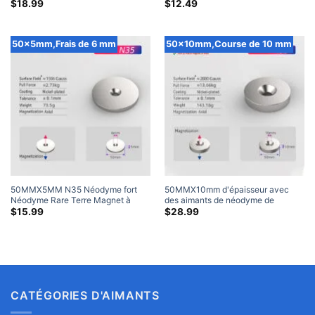
frais de 6 mm N35 (4 Paquet)
rond aimants fraisés aimant fraisé
$
18.99
$
12.49
en néodyme de terres rares (2
Paquet)
50x5mm,Frais de 6 mm
50x10mm,Course de 10 mm
50MMX5MM N35 Néodyme fort
50MMX10mm d'épaisseur avec
Néodyme Rare Terre Magnet à
des aimants de néodyme de
anneau comptant avec un trou
néodyme de 10 mm compensés de
$
15.99
$
28.99
contre-à-t-on #6 Vis (2 Paquet)
10 mm N35 (2 Paquet)
CATÉGORIES D'AIMANTS