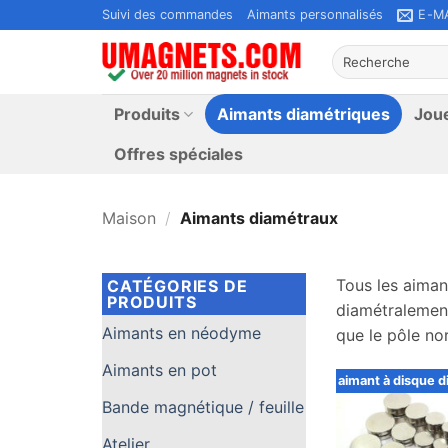
Passer
Suivi des commandes
Aimants personnalisés
E-M
au
Rechercher:
contenu
Produits
Aimants diamétriques
Jou
Offres spéciales
Maison
/
Aimants diamétraux
Tous les aiman
CATÉGORIES DE
PRODUITS
diamétralement
Aimants en néodyme
que le pôle no
Aimants en pot
aimant à disque d
Bande magnétique / feuille
Atelier