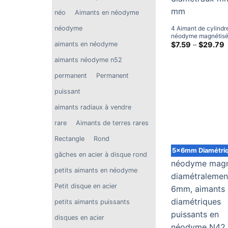
néo
Aimants en néodyme
4 Aimant de cylindr
néodyme
néodyme magnétis
diamétralement x 1
$
7.59
–
$
29.79
aimants en néodyme
N35, aimants puissa
p
de terres rares, aim
aimants néodyme n52
$
artisanaux, dépôt à 
à
permanent
Permanent
t
$
puissant
aimants radiaux à vendre
rare
Aimants de terres rares
Rectangle
Rond
5x6mm Diamétri
gâches en acier à disque rond
petits aimants en néodyme
Petit disque en acier
petits aimants puissants
disques en acier