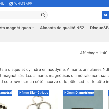
AIL
WHATSAPP
SE
ets magnétiques
Aimants de qualité N52
Disque&Bl
Affichage 1–40 
ts à disque et cylindre en néodyme, Aimants annulaires Nd
 magnétisés. Les aimants magnétisés diamétralement sont 
rd se trouve sur un côté incurvé et le pôle sud sur le côté 
iamétral
1x1mm Diamétrique
1x3mm Diamétrique