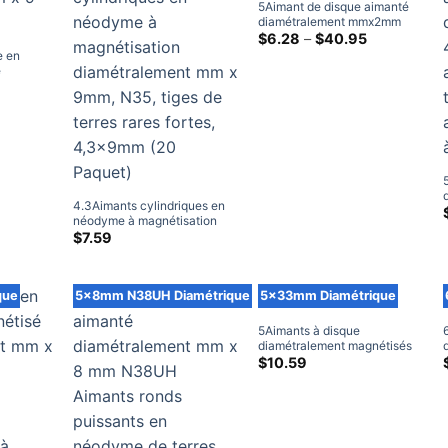
5Aimant de disque aimanté
diamétralement mmx2mm
aimants de disque en
Gamme
$
6.28
–
$
40.95
de
néodyme aimants radiaux
e en
prix:
N38 aimants diamétriques de
é
$6.28
terres rares 5x2mm pour
0mm,
Gamme
à
l'artisanat
de
nts à tige
travers
rix:
ants
$40.95
7.59
domicile
ravers
29.79
4.3Aimants cylindriques en
néodyme à magnétisation
diamétralement mm x 9mm,
$
7.59
N35, tiges de terres rares
fortes, 4,3x9mm (20 Paquet)
que
5x8mm N38UH Diamétrique
5x33mm Diamétrique
5Aimants à disque
diamétralement magnétisés
mm x 33mm N38 aimants à
$
10.59
tige de terres rares aimants
diamétriques en néodyme à
vendre