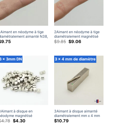
1Aimant en néodyme à tige
2Aimant en néodyme à tige
diamétralement aimanté N38,
diamétralement magnétisé
mm x 5mm, petits cylindres
N38, mm x 4mm, petits
Le
Le
$
9.75
$
9.85
$
9.06
prix
prix
de terres rares diamétraux de
cylindres de terres rares
d'origine
actuel
1x5mm
diamétraux de 2x4mm
était:
est:
$9.85.
$9.06.
3 x 3mm DN
3 x 4 mm de diamètre
3Aimant à disque en
3Aimant à disque aimanté
néodyme magnétisé
diamétralement mm x 4 mm
diamétralement mm x 3 mm,
Le
Le
N45 Aimants ronds puissants
$
4.78
$
4.30
$
10.79
prix
prix
N35 puissant, petits aimants
en néodyme de terres rares
d'origine
actuel
artisanaux puissants (50
diamétriques de 3 x 4 mm
était:
est:
Paquet)
(50 Paquet)