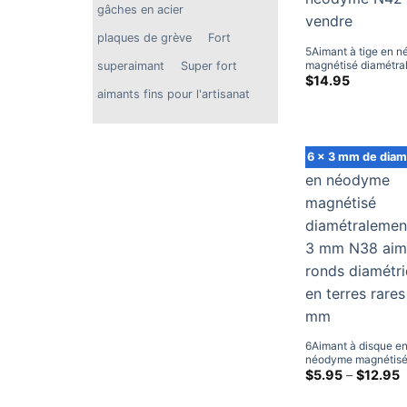
gâches en acier
plaques de grève
Fort
5Aimant à tige en 
magnétisé diamétra
superaimant
Super fort
mm x 6mm, aimants
$
14.95
diamétriques puissa
aimants fins pour l'artisanat
néodyme N42 à ven
6 x 3 mm de diam
6Aimant à disque e
néodyme magnétis
diamétralement mm
$
5.95
–
$
12.95
d
N38 aimants ronds
p
diamétriques en terr