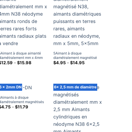
5Aimant à disque aimanté
5Aimant à disque
diamétralement mm x 4mm
diamétralement magnétisé
N38 néodyme aimants ronds
Gamme
N38, aimants diamétriques
Gamme
$
12.59
–
$
15.98
$
4.95
–
$
14.95
de
de
de terres rares forts aimants
puissants en terres rares,
prix:
prix:
radiaux plats à vendre
aimants radiaux en néodyme,
$12.59
$4.95
mm x 5mm, 5x5mm
à
à
travers
travers
$15.98
$14.95
6 x 2mm DN
6x 2,5 mm de diamètre
6Aimants à disque
diamétralement magnétisés
mm x 2mm, aimants radiaux
Gamme
$
4.75
–
$
11.79
de
en néodyme N38, cylindre de
prix:
terres rares diamétriques
$4.75
6x2mm
à
travers
$11.79