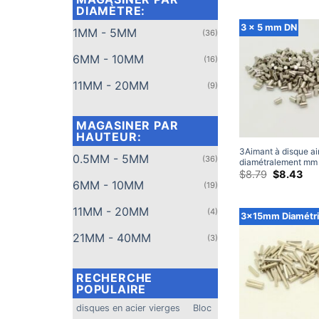
pr
à tige de terres rare
DIAMÈTRE:
$5
l'artisanat
à
3 x 5 mm DN
1MM - 5MM
(36)
tr
$9
6MM - 10MM
(16)
11MM - 20MM
(9)
MAGASINER PAR
HAUTEUR:
3Aimant à disque a
0.5MM - 5MM
(36)
diamétralement mm
aimant rond en né
Le
Le
$
8.79
$
8.43
prix
pri
6MM - 10MM
N35, aimants artisa
(19)
d'origine
act
puissants en terres 
était:
est
Paquet)
11MM - 20MM
(4)
$8.79.
$8.
3x15mm Diamétr
21MM - 40MM
(3)
RECHERCHE
POPULAIRE
disques en acier vierges
Bloc