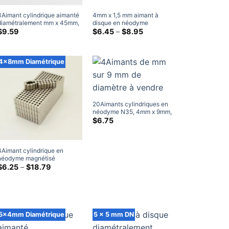
3Aimant cylindrique aimanté
4mm x 1,5 mm aimant à
diamétralement mm x 45mm,
disque en néodyme
aimants diamétriques N50,
diamétralement magnétisé
Gamme
$
9.59
$
6.45
–
$
8.95
de
aimants puissants en
N35 petits aimants de
prix:
néodyme à terres rares (5
cylindre de terres rares
$6.45
Paquet)
4×1.5MM
à
4x8mm Diamétrique
travers
$8.95
20Aimants cylindriques en
néodyme N35, 4mm x 9mm,
aimants diamétralement
$
6.75
magnétisés, tiges de terres
rares NdFeb fortes, Home
Depot
4Aimant cylindrique en
néodyme magnétisé
diamétralement mm x 8mm,
Gamme
$
6.25
–
$
18.79
de
N35, aimants puissants à tige
prix:
de terres rares, aimants
$6.25
artisanaux
à
travers
$18.79
5x4mm Diamétrique
5 x 5 mm DN