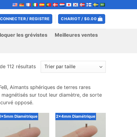
 CONNECTER / REGISTRE
CHARIOT /
$
0.00
oquer les grévistes
Meilleures ventes
de 112 résultats
FeB, Aimants sphériques de terres rares
magnétisés sur tout leur diamètre, de sorte
incurvé opposé.
1x5mm Diamétrique
2x4mm Diamétrique