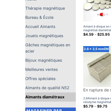
Thérapie magnétique
Bureau & École
Accueil Aimants
Aimant à disque en
magnétisé diamétra
aimants cylindrique
$
4.59
–
$
25.95
Jouets magnétiques
terres rares, vente 
p
Gâches magnétiques en
2.6 x 3,5 mmDN
acier
Bijoux magnétiques
Meilleures ventes
Offres spéciales
Aimants de qualité N52
En rupture de 
Aimants diamétraux
2.6Aimant à disque 
néodyme magnétis
diamétralement mm
G
$
5.79
–
$
9.75
d
N38, petits aimants
MAGASINER PAR