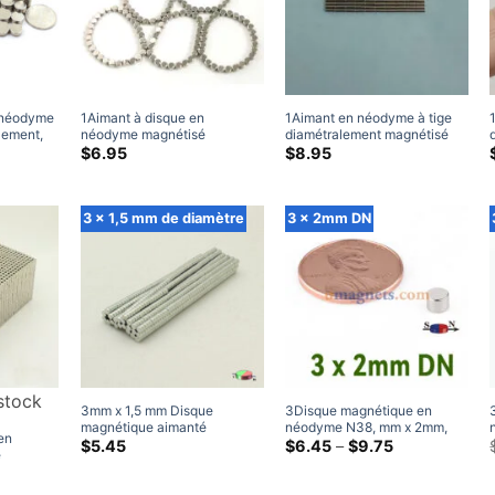
 néodyme
1Aimant à disque en
1Aimant en néodyme à tige
lement,
néodyme magnétisé
diamétralement magnétisé
s en
Gamme
diamétralement mm x 1 mm
N38, petits aimants
$
6.95
$
8.95
de
en gros
N38 petits aimants
cylindriques en terres rares
rix:
cylindriques en terres rares
de 1x3mm, mm x 3mm
$4.59
diamétrales de 1 x 1 mm
à
3 x 1,5 mm de diamètre
3 x 2mm DN
travers
$25.95
stock
3mm x 1,5 mm Disque
3Disque magnétique en
magnétique aimanté
néodyme N38, mm x 2mm,
en
diamétralement N35
petits aimants ronds
Gamme
$
5.45
$
6.45
–
$
9.75
é
de
3×1.5mm aimants ronds
puissants à base de terres
 x 3.5mm
amme
prix:
diamétriques en néodyme de
rares pour l'artisanat
e
 puissants
$6.45
terres rares