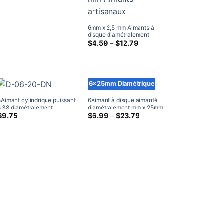
6mm x 2,5 mm Aimants à
disque diamétralement
magnétisés Aimants
Gamme
$
4.59
–
$
12.79
de
cylindriques en néodyme
prix:
N38 diamétralement
$4.59
6×2.5mm Aimants artisanaux
à
travers
$12.79
6x25mm Diamétrique
5Aimant cylindrique puissant
6Aimant à disque aimanté
N38 diamétralement
diamétralement mm x 25mm
magnétisé, 6mm x 20mm,
N38 aimant diamétrique en
Gamme
$
9.75
$
6.99
–
$
23.79
de
aimants à tige en néodyme
néodyme puissant aimants
prix:
de terres rares, aimants
radiaux de terres rares à
$6.99
radiaux à disque, à vendre
vendre 6x25mm
à
travers
$23.79