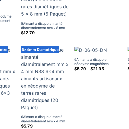
néodyme
lement
5Aimant à disque aimanté
diamétralement mm x 8 mm
nts en
N38UH Aimants ronds
$
12.79
dre
puissants en néodyme de
terres rares diamétriques de 5
x 8 mm (5 Paquet)
ètre
6x4mm Diamétrique
6Aimants à disque en
néodyme magnétisés
diamétralement mm x 5mm
Gamme
$
5.79
–
$
21.95
de
N38 6x5mm aimants
prix:
diamétraux en néodyme à
$5.79
vendre
à
travers
$21.95
n
é
6Aimant à disque aimanté
 x 3 mm
Gamme
diamétralement mm x 4 mm
e
N38 6x4 mm aimants
$
5.79
rix:
es rares