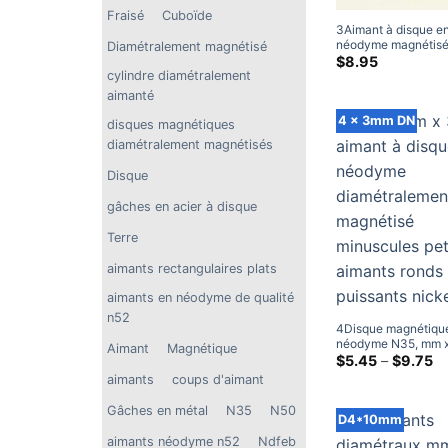
Fraisé
Cuboïde
3Aimant à disque e
néodyme magnétis
Diamétralement magnétisé
diamétralement mm
$
8.95
N50 aimants diamét
cylindre diamétralement
néodyme puissants 
aimanté
4 x 3mm DN
disques magnétiques
diamétralement magnétisés
Disque
gâches en acier à disque
Terre
aimants rectangulaires plats
aimants en néodyme de qualité
n52
4Disque magnétiqu
néodyme N35, mm 
Aimant
Magnétique
petits aimants ronds
G
$
5.45
–
$
9.75
d
puissants en terres 
aimants
coups d'aimant
pr
l'artisanat
$5
Gâches en métal
N35
N50
à
D4*10mm
tr
aimants néodyme n52
Ndfeb
$9