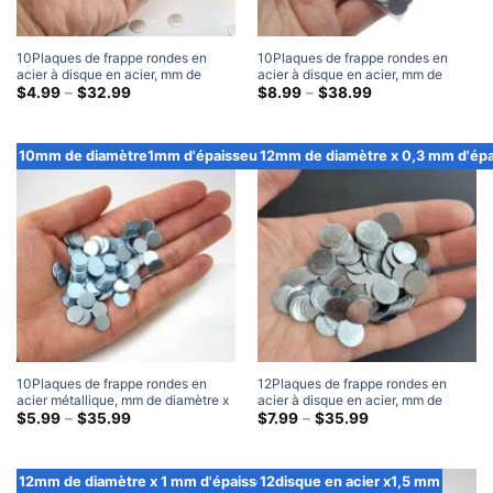
10Plaques de frappe rondes en
10Plaques de frappe rondes en
acier à disque en acier, mm de
acier à disque en acier, mm de
diamètre x 0,3 mm d'épaisseur
Gamme
diamètre x 0,5 mm d'épaisseur
Gamme
$
4.99
–
$
32.99
$
8.99
–
$
38.99
de
de
prix:
prix:
$4.99
$8.99
à
à
10mm de diamètre1mm d'épaisseur
12mm de diamètre x 0,3 mm d'épa
travers
travers
$32.99
$38.99
10Plaques de frappe rondes en
12Plaques de frappe rondes en
acier métallique, mm de diamètre x
acier à disque en acier, mm de
1 mm d'épaisseur
Gamme
diamètre x 0,3 mm d'épaisseur
Gamme
$
5.99
–
$
35.99
$
7.99
–
$
35.99
de
de
prix:
prix:
$5.99
$7.99
à
à
12mm de diamètre x 1 mm d'épaisseur
12disque en acier x1,5 mm
travers
travers