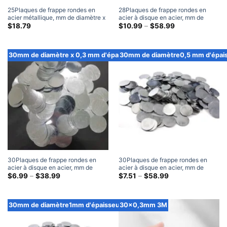
25Plaques de frappe rondes en
28Plaques de frappe rondes en
acier métallique, mm de diamètre x
acier à disque en acier, mm de
1 mm d'épaisseur (300 Paquet)
diamètre x 0,5 mm d'épaisseur
Gamme
$
18.79
$
10.99
–
$
58.99
de
prix:
$10.99
à
30mm de diamètre x 0,3 mm d'épaisseur
30mm de diamètre0,5 mm d'épai
travers
$58.99
30Plaques de frappe rondes en
30Plaques de frappe rondes en
acier à disque en acier, mm de
acier à disque en acier, mm de
diamètre x 0,3 mm d'épaisseur
Gamme
diamètre x 0,5 mm d'épaisseur
Gamme
$
6.99
–
$
38.99
$
7.51
–
$
58.99
de
de
prix:
prix:
$6.99
$7.51
à
à
30mm de diamètre1mm d'épaisseur
30x0,3mm 3M
travers
travers
$38.99
$58.99