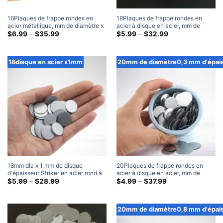
16Plaques de frappe rondes en
18Plaques de frappe rondes en
acier métallique, mm de diamètre x
acier à disque en acier, mm de
1 mm d'épaisseur
Gamme
diamètre x 0,3 mm d'épaisseur
Gamme
$
6.99
–
$
35.99
$
5.99
–
$
32.99
de
de
prix:
prix:
$6.99
$5.99
à
à
18disque en acier x1mm
20mm de diamètre0,3 mm d'épai
travers
travers
$35.99
$32.99
18mm dia x 1 mm de disque
20Plaques de frappe rondes en
d'épaisseur Striker en acier rond à
acier à disque en acier, mm de
blanc métallique en acier à disque
Gamme
diamètre x 0,3 mm d'épaisseur
Gamme
$
5.99
–
$
28.99
$
4.99
–
$
37.99
de
de
Plaques de frappe
prix:
prix:
$5.99
$4.99
à
à
20mm de diamètre0,8 mm d'épai
travers
travers
$28.99
$37.99