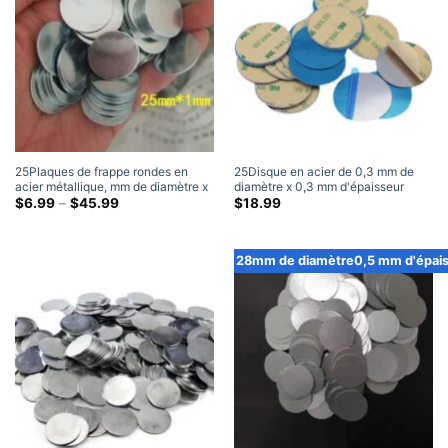
25Plaques de frappe rondes en
25Disque en acier de 0,3 mm de
acier métallique, mm de diamètre x
diamètre x 0,3 mm d'épaisseur
1 mm d'épaisseur
Gamme
avec plaques de frappe rondes en
$
6.99
–
$
45.99
$
18.99
de
métal vierges adhésives 3M (100
prix:
Paquet)
$6.99
à
28mm de diamètre0,5 mm d'épai
travers
$45.99