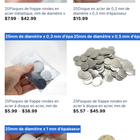
20Plaques de frappe rondes en
20Disque en acier de 0,3 mm de
acier métallique, mm de diamètre x
diamètre x 0,3 mm d'épaisseur
1 mm d'épaisseur
Gamme
avec plaques de frappe rondes en
$
7.99
–
$
42.99
$
15.99
de
métal vierges adhésives 3M (100
prix:
Paquet)
$7.99
à
25mm de diamètre x 0,3 mm d'épaisseur
25mm de diamètre x 0,5 mm d'ép
travers
$42.99
25Plaques de frappe rondes en
25Plaques de frappe rondes en
acier à disque en acier, mm de
acier à disque en acier, mm de
diamètre x 0,3 mm d'épaisseur
Gamme
diamètre x 0,5 mm d'épaisseur
Gamme
$
5.99
–
$
38.99
$
5.57
–
$
45.99
de
de
prix:
prix:
$5.99
$5.57
à
à
25mm de diamètre x 1 mm d'épaisseur
travers
travers
$38.99
$45.99