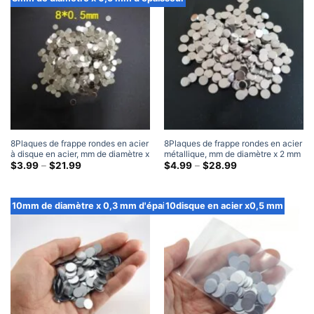
travers
travers
$112.99
$28.99
8Plaques de frappe rondes en acier
8Plaques de frappe rondes en acier
à disque en acier, mm de diamètre x
métallique, mm de diamètre x 2 mm
0,5 mm d'épaisseur
Gamme
d'épaisseur
Gamme
$
3.99
–
$
21.99
$
4.99
–
$
28.99
de
de
prix:
prix:
$3.99
$4.99
à
à
10mm de diamètre x 0,3 mm d'épaisseur
10disque en acier x0,5 mm
travers
travers
$21.99
$28.99