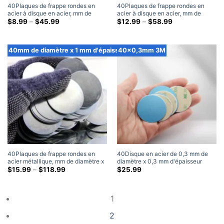
40Plaques de frappe rondes en
40Plaques de frappe rondes en
acier à disque en acier, mm de
acier à disque en acier, mm de
diamètre x 0,3 mm d'épaisseur
Gamme
diamètre x 0,5 mm d'épaisseur
Gamme
$
8.99
–
$
45.99
$
12.99
–
$
58.99
de
de
prix:
prix:
$8.99
$12.99
à
à
40mm de diamètre x 1 mm d'épaisseur
40x0,3mm 3M
travers
travers
$45.99
$58.99
40Plaques de frappe rondes en
40Disque en acier de 0,3 mm de
acier métallique, mm de diamètre x
diamètre x 0,3 mm d'épaisseur
1 mm d'épaisseur
Gamme
avec plaques de frappe rondes en
$
15.99
–
$
118.99
$
25.99
de
métal vierges adhésives 3M (100
prix:
Paquet)
$15.99
à
1
travers
$118.99
2