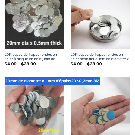
20Plaques de frappe rondes en
20Plaques de frappe rondes en
acier à disque en acier, mm de
acier métallique, mm de diamètre x
diamètre x 0,5 mm d'épaisseur
Gamme
0,8 mm d'épaisseur
Gamme
$
4.99
–
$
38.99
$
4.99
–
$
38.99
de
de
prix:
prix:
$4.99
$4.99
à
à
20mm de diamètre x 1 mm d'épaisseur
20x0,3mm 3M
travers
travers
$38.99
$38.99