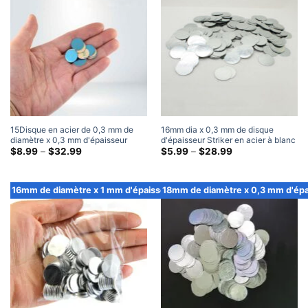
$32.99
$35.99
15Disque en acier de 0,3 mm de
16mm dia x 0,3 mm de disque
diamètre x 0,3 mm d'épaisseur
d'épaisseur Striker en acier à blanc
avec plaques de frappe rondes en
Gamme
rond en métal en acier à disque
Gamme
$
8.99
–
$
32.99
$
5.99
–
$
28.99
de
de
métal vierges adhésives 3M
Plaques de frappe
prix:
prix:
$8.99
$5.99
à
à
16mm de diamètre x 1 mm d'épaisseur
18mm de diamètre x 0,3 mm d'épa
travers
travers
$32.99
$28.99