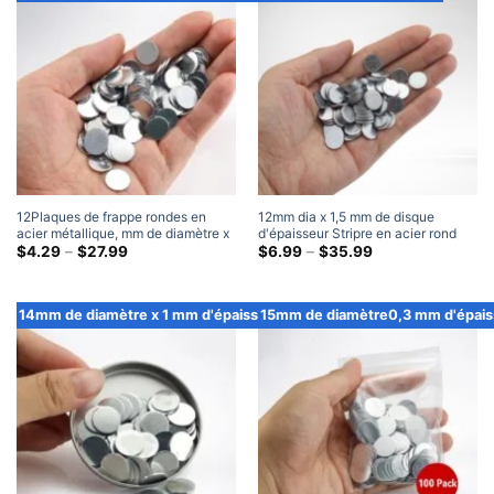
$35.99
$35.99
12Plaques de frappe rondes en
12mm dia x 1,5 mm de disque
acier métallique, mm de diamètre x
d'épaisseur Stripre en acier rond
1 mm d'épaisseur
Gamme
Gamme
$
4.29
–
$
27.99
$
6.99
–
$
35.99
de
de
prix:
prix:
$4.29
$6.99
à
à
14mm de diamètre x 1 mm d'épaisseur
15mm de diamètre0,3 mm d'épais
travers
travers
$27.99
$35.99