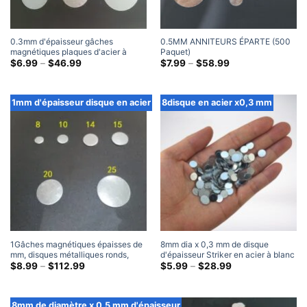
0.3mm d'épaisseur gâches
0.5MM ANNITEURS ÉPARTE (500
magnétiques plaques d'acier à
Paquet)
disque rond 1000 unités
Gamme
Gamme
$
6.99
–
$
46.99
$
7.99
–
$
58.99
de
de
prix:
prix:
$6.99
$7.99
à
à
1mm d'épaisseur disque en acier
8disque en acier x0,3 mm
travers
travers
$46.99
$58.99
1Gâches magnétiques épaisses de
8mm dia x 0,3 mm de disque
mm, disques métalliques ronds,
d'épaisseur Striker en acier à blanc
plaques de frappe en acier (500
Gamme
rond en métal en acier à disque
Gamme
$
8.99
–
$
112.99
$
5.99
–
$
28.99
de
de
Paquet)
Plaques de frappe
prix:
prix:
$8.99
$5.99
à
à
8mm de diamètre x 0,5 mm d'épaisseur