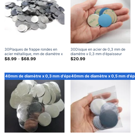
30Plaques de frappe rondes en
30Disque en acier de 0,3 mm de
acier métallique, mm de diamètre x
diamètre x 0,3 mm d'épaisseur
1 mm d'épaisseur
Gamme
avec plaques de frappe rondes en
$
8.99
–
$
68.99
$
20.99
de
métal vierges adhésives 3M (100
prix:
Paquet)
$8.99
à
40mm de diamètre x 0,3 mm d'épaisseur
40mm de diamètre x 0,5 mm d'ép
travers
$68.99