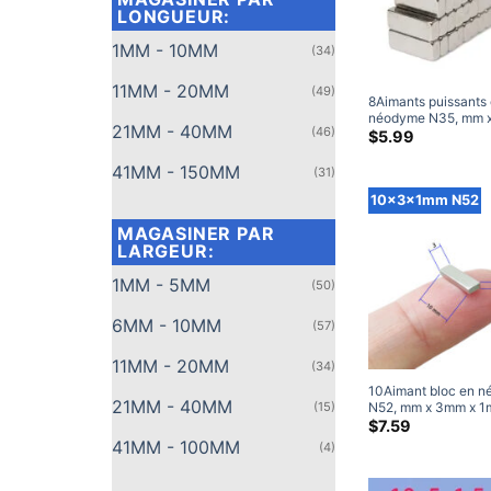
LONGUEUR:
1MM - 10MM
(34)
11MM - 20MM
(49)
8Aimants puissants
néodyme N35, mm 
21MM - 40MM
(46)
2mm, aimants artis
$
5.99
puissants en terres 
8x3x2mm (50 Paqu
41MM - 150MM
(31)
10x3x1mm N52
MAGASINER PAR
LARGEUR:
1MM - 5MM
(50)
6MM - 10MM
(57)
11MM - 20MM
(34)
10Aimant bloc en 
21MM - 40MM
(15)
N52, mm x 3mm x 1
aimants rectangulai
$
7.59
puissants en terres 
41MM - 100MM
(4)
10x3x1mm, aimant
artisanaux