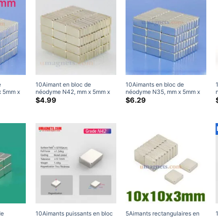
e
10Aimant en bloc de
10Aimants en bloc de
x 5mm x
néodyme N42, mm x 5mm x
néodyme N35, mm x 5mm x
mants
2mm, aimants rectangulaires
2.5mm, puissants aimants
$
4.99
$
6.29
rres rares
puissants en terres rares à
rectangulaires de terres rares
mm
vendre 10x5x2mm
à vendre 10x5x2.5mm (20
Paquet)
de
10Aimants puissants en bloc
5Aimants rectangulaires en