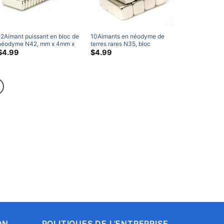
12Aimant puissant en bloc de
10Aimants en néodyme de
néodyme N42, mm x 4mm x
terres rares N35, bloc
2mm, aimants rectangulaires
puissant de 12mm x 4mm x
$
4.99
$
4.99
en terres rares, aimants pour
4mm, aimants haute
réfrigérateur
puissance
(20pièces/paquet)
ON
POLITIQUES DE L'ENTREPRISE