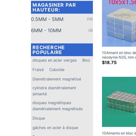
MAGASINER PAR
HAUTEUR:
0.5MM - 5MM
(13)
6MM - 10MM
(3)
RECHERCHE
POPULAIRE
10Aimant en bloc d
néodyme N35, mm 
disques en acier vierges
Bloc
1.5mm, puissants ai
$
18.75
rectangulaires de te
Fraisé
Cuboïde
à vendre 10x5x1.5
Diamétralement magnétisé
cylindre diamétralement
aimanté
disques magnétiques
diamétralement magnétisés
Disque
gâches en acier à disque
10Aimants en bloc 