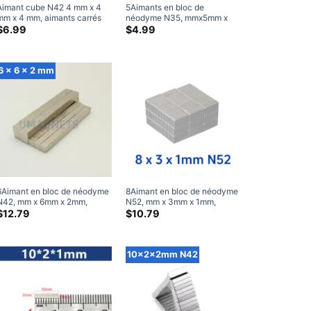
Aimant cube N42 4 mm x 4
5Aimants en bloc de
mm x 4 mm, aimants carrés
néodyme N35, mmx5mm x
en néodyme super puissants
3mm, petit rectangle plat et
$
6.99
$
4.99
nickelés
fort, aimants carrés de terres
rares, vente 5x5x3mm
6 x 6 x 2 mm
6Aimant en bloc de néodyme
8Aimant en bloc de néodyme
N42, mm x 6mm x 2mm,
N52, mm x 3mm x 1mm,
aimants puissants en bloc de
aimants puissants en bloc de
$
12.79
$
10.79
6x6x2mm, barre de terres
8x3x1mm, barre de terres
rares, vente d'aimants
rares, vente d'aimants
10x2x2mm N42