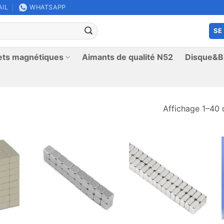
AIL
WHATSAPP
SE
ets magnétiques
Aimants de qualité N52
Disque&Bl
Affichage 1–40 