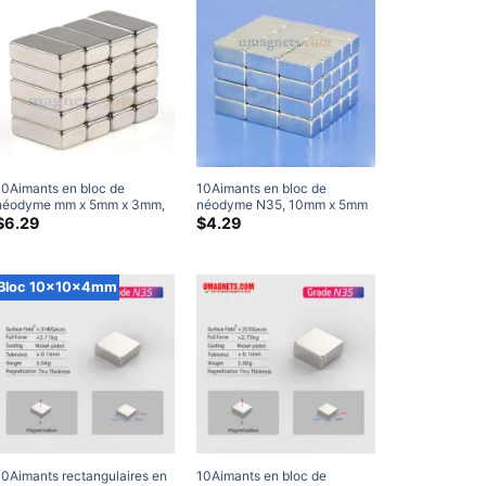
10Aimants en bloc de
10Aimants en bloc de
néodyme mm x 5mm x 3mm,
néodyme N35, 10mm x 5mm
aimants plats N45 minces
x 5mm, aimants haute
$
6.29
$
4.29
10x5x3mm, aimants
puissance
rectangulaires en terres rares
à vendre
Bloc 10x10x4mm
10Aimants rectangulaires en
10Aimants en bloc de