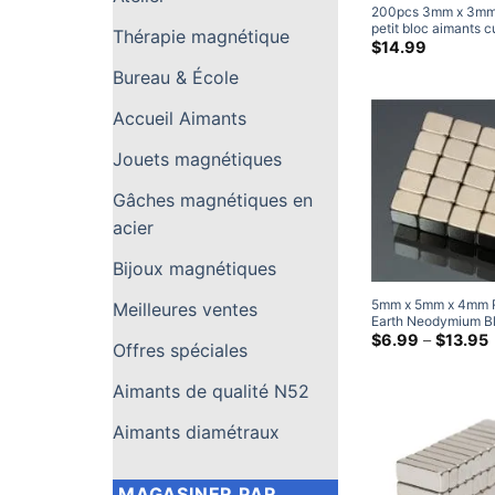
200pcs 3mm x 3mm
petit bloc aimants 
Thérapie magnétique
terres rares néody
$
14.99
petits aimants
Bureau & École
Accueil Aimants
Jouets magnétiques
Gâches magnétiques en
acier
Bijoux magnétiques
5
mm x 5mm x 4mm 
Meilleures ventes
Earth Neodymium B
Magnet N52 Strong
$
6.99
–
$
13.95
Offres spéciales
Magnet 5x5x4mm
p
Rectangular Magne
Aimants de qualité N52
t
Aimants diamétraux
MAGASINER PAR