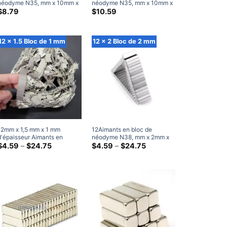
néodyme N35, mm x 10mm x
néodyme N35, mm x 10mm x
4mm, aimants rectangulaires
5mm, aimants rectangulaires
$
8.79
$
10.59
en terres rares, 10x10x4mm,
en terres rares, aimants
aimants artisanaux
artisanaux (20 Paquet)
12 x 1.5 Bloc de 1 mm
12 x 2 Bloc de 2 mm
12mm x 1,5 mm x 1 mm
12Aimants en bloc de
d'épaisseur Aimants en
néodyme N38, mm x 2mm x
néodyme N38 Super Strong
Gamme
2mm d'épaisseur, aimant
Gamme
$
4.59
–
$
24.75
$
4.59
–
$
24.75
de
de
12×1.5Aimant rectangulaire
rectangulaire Super puissant
prix:
prix:
en terres rares x1 mm
12x2x2mm en terres rares
$4.59
$4.59
à
à
travers
travers
$24.75
$24.75