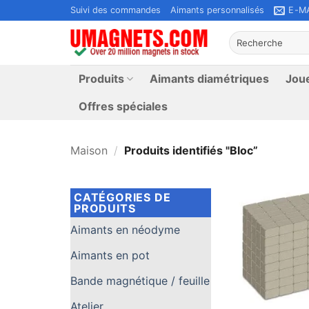
Passer
Suivi des commandes
Aimants personnalisés
E-M
au
Rechercher:
contenu
Produits
Aimants diamétriques
Jou
Offres spéciales
Maison
/
Produits identifiés "Bloc”
CATÉGORIES DE
PRODUITS
Aimants en néodyme
Aimants en pot
Bande magnétique / feuille
Atelier