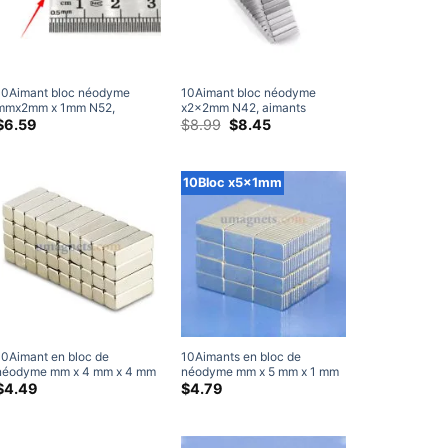
10Aimant bloc néodyme
10Aimant bloc néodyme
mmx2mm x 1mm N52,
x2x2mm N42, aimants
aimants rectangulaires
rectangulaires puissants en
Le
Le
$
6.59
$
8.99
$
8.45
prix
prix
puissants en terres rares,
terres rares pour l'artisanat
d'origine
actuel
10x2x1mm, aimants
10mm x 2mm x 2mm (50
était:
est:
artisanaux
Paquet)
$8.99.
$8.45.
10Bloc x5x1mm
10Aimant en bloc de
10Aimants en bloc de
néodyme mm x 4 mm x 4 mm
néodyme mm x 5 mm x 1 mm
N35 Bloc puissant Aimants
Aimants rectangulaires N35
$
4.49
$
4.79
rectangulaires en terres rares
puissants en néodyme de
Où acheter des aimants en
terres rares 10x5x1 mm
néodyme (10 Paquet)