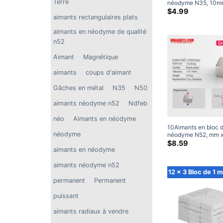
Terre
néodyme N35, 10m
x 5mm, aimants hau
$
4.99
aimants rectangulaires plats
puissance
aimants en néodyme de qualité
n52
Aimant
Magnétique
aimants
coups d'aimant
Gâches en métal
N35
N50
aimants néodyme n52
Ndfeb
néo
Aimants en néodyme
10Aimants en bloc 
néodyme
néodyme N52, mm 
6mm, aimants recta
$
8.59
en terres rares, aim
aimants en néodyme
artisanaux (5 Paque
aimants néodyme n52
12 x 3 Bloc de 1 
permanent
Permanent
puissant
aimants radiaux à vendre