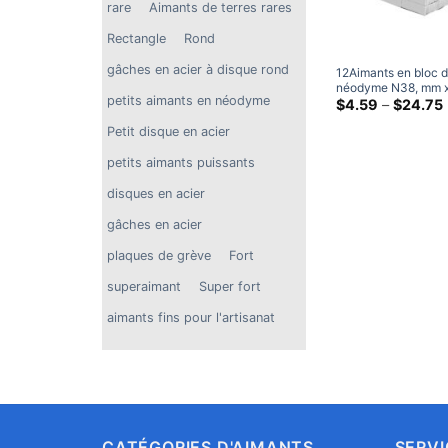
rare
Aimants de terres rares
Rectangle
Rond
gâches en acier à disque rond
12Aimants en bloc 
néodyme N38, mm 
petits aimants en néodyme
1mm d'épaisseur, a
$
4.59
–
$
24.75
rectangulaire Super
p
Petit disque en acier
12x3x1mm en terres
petits aimants puissants
disques en acier
gâches en acier
plaques de grève
Fort
superaimant
Super fort
aimants fins pour l'artisanat
CATÉGORIES D'AIMANTS
SERVI