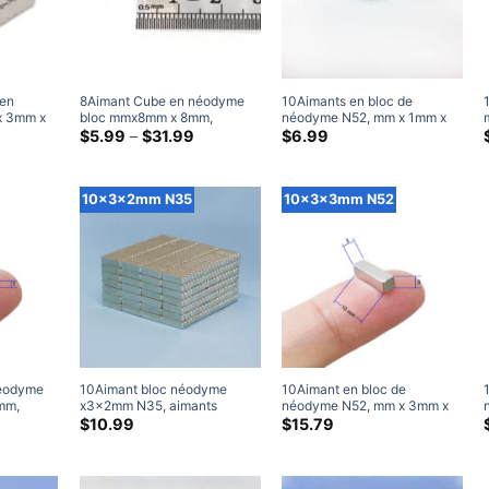
 en
8Aimant Cube en néodyme
10Aimants en bloc de
x 3mm x
bloc mmx8mm x 8mm,
néodyme N52, mm x 1mm x
anaux
aimants Cube N42 Super
Gamme
1mm, aimant rectangulaire
$
5.99
–
$
31.99
$
6.99
de
rares,
puissants, aimant carré de
puissant en terres rares,
prix:
et)
terres rares de 8mm
10x1x1mm, vente
$5.99
à
10x3x2mm N35
10x3x3mm N52
travers
$31.99
néodyme
10Aimant bloc néodyme
10Aimant en bloc de
mm,
x3x2mm N35, aimants
néodyme N52, mm x 3mm x
res
rectangulaires puissants en
3mm, aimants rectangulaires
$
10.99
$
15.79
rares,
terres rares pour l'artisanat
puissants en terres rares,
s
10mm x 3mm x 2mm (50
10x3x3mm, aimants
Paquet)
artisanaux