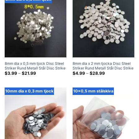
8mm dia x 0,5 mm tjock Disc Steel
8mm dia x 2 mm tjocka Disc Steel
Striker Rund Metall Stål Disc Strike
Striker Rund Metall Stål Disc Strike
Plates
Prisklass:
Plates
Prisklass:
$
3.99
–
$
21.99
$
4.99
–
$
28.99
$3.99
$4.99
genom
genom
$21.99
$28.99
10mm dia x 0,3 mm tjock
10x0,5 mm stålskiva