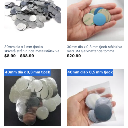
30mm dia x 1 mm tjocka
30mm dia x 0,3 mm tjock stålskiva
skivstålstrån runda metallstålskiva
med 3M självhäftande tomma
slagplåtar
Prisklass:
runda metallslagplåtar (100 Packa)
$
8.99
–
$
68.99
$
20.99
$8.99
genom
$68.99
40mm dia x 0,3 mm tjock
40mm dia x 0,5 mm tjock