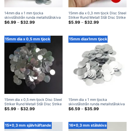
14mm dia x 1 mm tjocka
15mm dia x 0,3 mm tjock Disc Steel
skivstålstrån runda metallstålskiva
Striker Rund Metall Stål Disc Strike
slagplåtar
Prisklass:
Plates
Prisklass:
$
6.99
–
$
32.99
$
5.99
–
$
32.99
$6.99
$5.99
genom
genom
$32.99
$32.99
15mm dia x 0,5 mm tjock
15mm diax1mm tjock
15mm dia x 0,5 mm tjock Disc Steel
15mm dia x 1 mm tjocka
Striker Rund Metall Stål Disc Strike
skivstålstrån runda metallstålskiva
Plates
Prisklass:
slagplåtar
Prisklass:
$
5.99
–
$
32.99
$
6.59
–
$
35.99
$5.99
$6.59
genom
genom
$32.99
$35.99
15x0,3 mm självhäftande
16x0,3 mm stålskiva