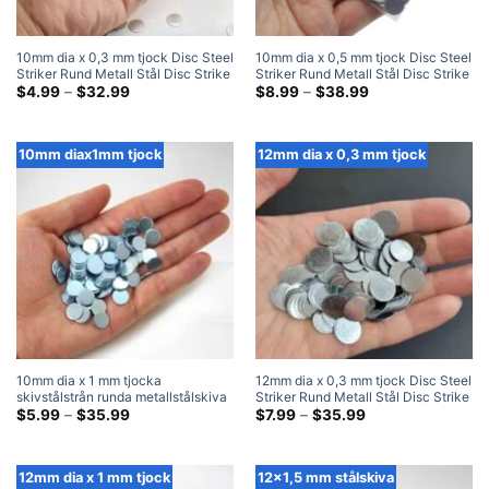
10mm dia x 0,3 mm tjock Disc Steel
10mm dia x 0,5 mm tjock Disc Steel
Striker Rund Metall Stål Disc Strike
Striker Rund Metall Stål Disc Strike
Plates
Prisklass:
Plates
Prisklass:
$
4.99
–
$
32.99
$
8.99
–
$
38.99
$4.99
$8.99
genom
genom
$32.99
$38.99
10mm diax1mm tjock
12mm dia x 0,3 mm tjock
10mm dia x 1 mm tjocka
12mm dia x 0,3 mm tjock Disc Steel
skivstålstrån runda metallstålskiva
Striker Rund Metall Stål Disc Strike
slagplåtar
Prisklass:
Plates
Prisklass:
$
5.99
–
$
35.99
$
7.99
–
$
35.99
$5.99
$7.99
genom
genom
$35.99
$35.99
12mm dia x 1 mm tjock
12x1,5 mm stålskiva