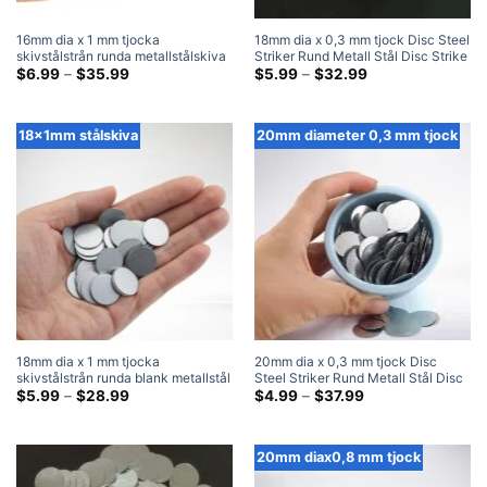
16mm dia x 1 mm tjocka
18mm dia x 0,3 mm tjock Disc Steel
skivstålstrån runda metallstålskiva
Striker Rund Metall Stål Disc Strike
slagplåtar
Prisklass:
Plates
Prisklass:
$
6.99
–
$
35.99
$
5.99
–
$
32.99
$6.99
$5.99
genom
genom
$35.99
$32.99
18x1mm stålskiva
20mm diameter 0,3 mm tjock
18mm dia x 1 mm tjocka
20mm dia x 0,3 mm tjock Disc
skivstålstrån runda blank metallstål
Steel Striker Rund Metall Stål Disc
skivanslagsplåtar
Prisklass:
Strike Plates
Prisklass:
$
5.99
–
$
28.99
$
4.99
–
$
37.99
$5.99
$4.99
genom
genom
$28.99
$37.99
20mm diax0,8 mm tjock