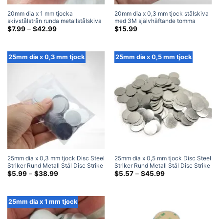
20mm dia x 1 mm tjocka
20mm dia x 0,3 mm tjock stålskiva
skivstålstrån runda metallstålskiva
med 3M självhäftande tomma
slagplåtar
Prisklass:
runda metallslagplåtar (100 Packa)
$
7.99
–
$
42.99
$
15.99
$7.99
genom
$42.99
25mm dia x 0,3 mm tjock
25mm dia x 0,5 mm tjock
25mm dia x 0,3 mm tjock Disc Steel
25mm dia x 0,5 mm tjock Disc Steel
Striker Rund Metall Stål Disc Strike
Striker Rund Metall Stål Disc Strike
Plates
Prisklass:
Plates
Prisklass:
$
5.99
–
$
38.99
$
5.57
–
$
45.99
$5.99
$5.57
genom
genom
$38.99
$45.99
25mm dia x 1 mm tjock