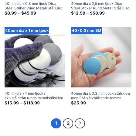
40mm dia x 0,3 mm tjock Disc
40mm dia x 0,5 mm tjock Disc
Steel Striker Rund Metall Stål Disc
Steel Striker Rund Metall Stål Disc
Strike Plates
Prisklass:
Strike Plates
Prisklass:
$
8.99
–
$
45.99
$
12.99
–
$
58.99
$8.99
$12.99
genom
genom
$45.99
$58.99
40mm dia x 1 mm tjock
40x0,3 mm 3M
40mm dia x 1 mm tjocka
40mm dia x 0,3 mm tjock stålskiva
skivstålstrån runda metallstålskiva
med 3M självhäftande tomma
slagplåtar
Prisklass:
runda metallslagplåtar (100 Packa)
$
15.99
–
$
118.99
$
25.99
$15.99
genom
$118.99
1
2