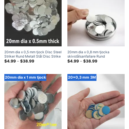
20mm dia x 0,5 mm tjock Disc Steel
20mm dia x 0,8 mm tjocka
Striker Rund Metall Stål Disc Strike
skivstålsanfallare Rund
Plates
Prisklass:
metallstålskivaslagstift
Prisklass:
$
4.99
–
$
38.99
$
4.99
–
$
38.99
$4.99
$4.99
genom
genom
$38.99
$38.99
20mm dia x 1 mm tjock
20x0,3 mm 3M