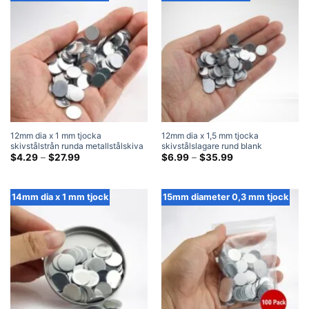
12mm dia x 1 mm tjocka
12mm dia x 1,5 mm tjocka
skivstålstrån runda metallstålskiva
skivstålslagare rund blank
slagplåtar
Prisklass:
metallstålskivaslagstift
Prisklass:
$
4.29
–
$
27.99
$
6.99
–
$
35.99
$4.29
$6.99
genom
genom
$27.99
$35.99
14mm dia x 1 mm tjock
15mm diameter 0,3 mm tjock