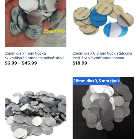
25mm dia x 1 mm tjocka
25mm dia x 0,3 mm tjock stålskiva
skivstålstrån runda metallstålskiva
med 3M självhäftande tomma
slagplåtar
Prisklass:
runda metallslagplåtar (100 Packa)
$
6.99
–
$
45.99
$
18.99
$6.99
genom
$45.99
28mm diax0,5 mm tjock