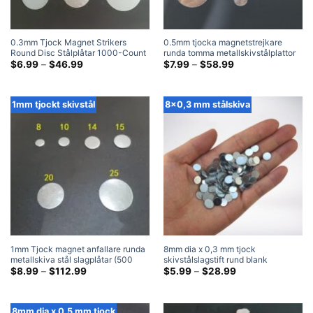
0.3mm Tjock Magnet Strikers
0.5mm tjocka magnetstrejkare
Round Disc Stålplåtar 1000-Count
runda tomma metallskivstålplattor
Prisklass:
(500 Packa)
Prisklass:
$
6.99
–
$
46.99
$
7.99
–
$
58.99
$6.99
$7.99
genom
genom
$46.99
$58.99
1mm tjockt skivstål
8x0,3 mm stålskiva
1mm Tjock magnet anfallare runda
8mm dia x 0,3 mm tjock
metallskiva stål slagplåtar (500
skivstålslagstift rund blank
Packa)
Prisklass:
metallstålskivslagskiva
Prisklass:
$
8.99
–
$
112.99
$
5.99
–
$
28.99
$8.99
$5.99
genom
genom
$112.99
$28.99
8mm dia x 0,5 mm tjock