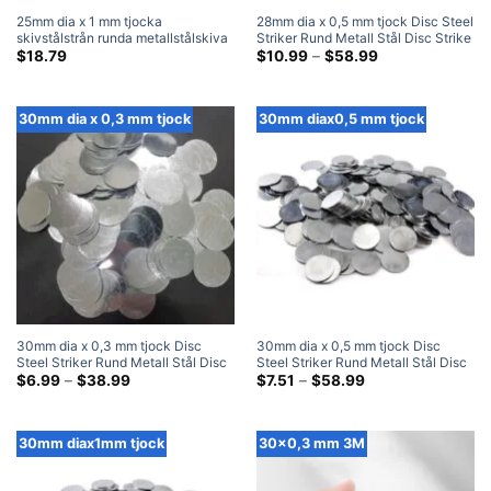
25mm dia x 1 mm tjocka
28mm dia x 0,5 mm tjock Disc Steel
skivstålstrån runda metallstålskiva
Striker Rund Metall Stål Disc Strike
slagplåtar (300 Packa)
Plates
Prisklass:
$
18.79
$
10.99
–
$
58.99
$10.99
genom
$58.99
30mm dia x 0,3 mm tjock
30mm diax0,5 mm tjock
30mm dia x 0,3 mm tjock Disc
30mm dia x 0,5 mm tjock Disc
Steel Striker Rund Metall Stål Disc
Steel Striker Rund Metall Stål Disc
Strike Plates
Prisklass:
Strike Plates
Prisklass:
$
6.99
–
$
38.99
$
7.51
–
$
58.99
$6.99
$7.51
genom
genom
$38.99
$58.99
30mm diax1mm tjock
30x0,3 mm 3M