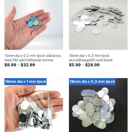
15mm dia x 0,3 mm tjock stålskiva
16mm dia x 0,3 mm tjock
med 3M självhäftande tomma
skivstålslagstift rund blank
runda metallslagplåtar
Prisklass:
metallstålskivslagskiva
Prisklass:
$
8.99
–
$
32.99
$
5.99
–
$
28.99
$8.99
$5.99
genom
genom
$32.99
$28.99
16mm dia x 1 mm tjock
18mm dia x 0,3 mm tjock