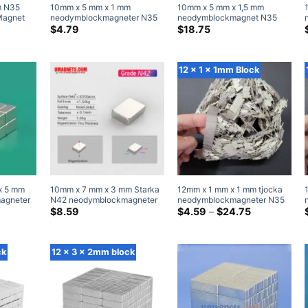
m N35
10mm x 5 mm x 1 mm
10mm x 5 mm x 1,5 mm
Magnet
neodymblockmagneter N35
neodymblockmagnet N35
be
Stark 10x5x1mm neodymium
Kraftfull sällsynta jordarts
$
4.79
$
18.75
 4x4x3 mm
sällsynt jordar rektangulära
rektangulära magneter till
magneter
salu 10x5x1.5mm
12 x 1 x 1mm Block
x 5 mm
10mm x 7 mm x 3 mm Starka
12mm x 1 mm x 1 mm tjocka
agneter
N42 neodymblockmagneter
neodymblockmagneter N35
r
Kraftfulla sällsynta
Super Stark 12x1x1 mm Rare
Prisklass:
$
8.59
$
4.59
–
$
24.75
$4.59
jordartsmetaller
Earth rektangulär magnet
genom
rektangelmagneter (20
$24.75
Packa)
ck
12 x 3 x 2mm block