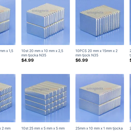
mm x 1,5
10st 20 mm x 10 mm x 2,5
10PCS 20 mm x 15mm x 2
mm tjocka N35
mm tjock N35
ter
neodymblockmagneter
Neodymblockmagneter
$
4.99
$
6.99
er
Superstarka magneter
Starka kuboid sällsynta
jordmagneter
x 2 mm
10st 25 mm x 5 mm x 5 mm
25mm x 10 mm x 1 mm tjocka