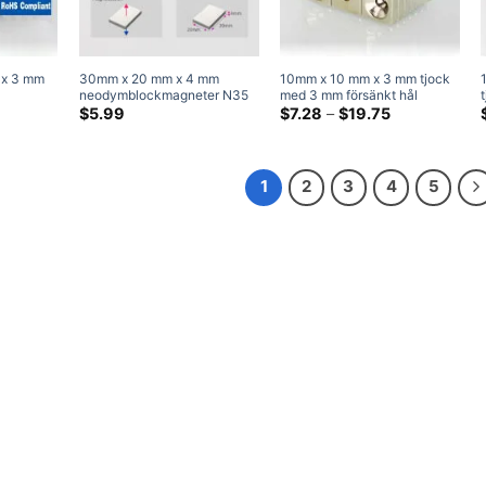
 x 3 mm
30mm x 20 mm x 4 mm
10mm x 10 mm x 3 mm tjock
neodymblockmagneter N35
med 3 mm försänkt hål
ter
Starka sällsynta
Neodym försänkta
Prisklass:
$
5.99
$
7.28
–
$
19.75
$7.28
er
jordartsmetaller rektangulära
blockmagneter med enkla
genom
magneter 30x20x4 mm
försänkta hål för #3 Skruva
$19.75
hantverksmagneter
1
2
3
4
5