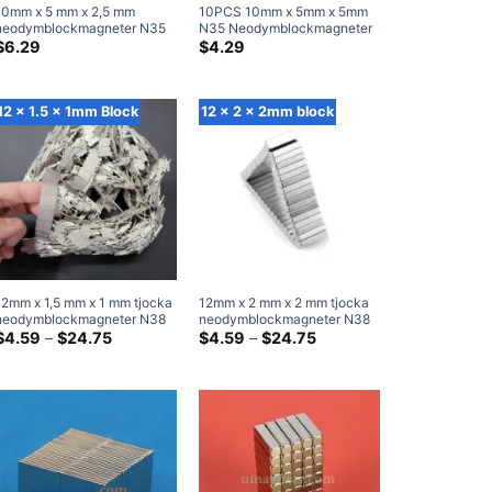
10mm x 5 mm x 2,5 mm
10PCS 10mm x 5mm x 5mm
neodymblockmagneter N35
N35 Neodymblockmagneter
Kraftfulla sällsynta jordarts
Högdrivna magneter
$
6.29
$
4.29
rektangelmagneter till salu
10x5x2,5mm (20 Packa)
12 x 1.5 x 1mm Block
12 x 2 x 2mm block
12mm x 1,5 mm x 1 mm tjocka
12mm x 2 mm x 2 mm tjocka
neodymblockmagneter N38
neodymblockmagneter N38
Super Strong 12×1.5x1mm
Prisklass:
Super Stark 12x2x2 mm Rare
Prisklass:
$
4.59
–
$
24.75
$
4.59
–
$
24.75
$4.59
$4.59
Rare Earth rektangulär
Earth rektangulär magnet
genom
genom
magnet
$24.75
$24.75