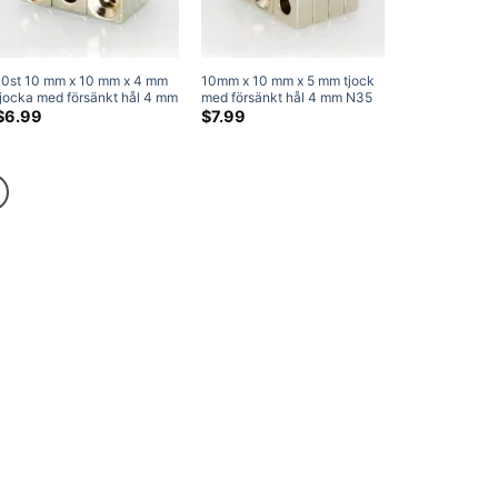
10st 10 mm x 10 mm x 4 mm
10mm x 10 mm x 5 mm tjock
tjocka med försänkt hål 4 mm
med försänkt hål 4 mm N35
N35 starkt block rektangel
starkt block rektangel
$
6.99
$
7.99
Försänkta magneter
Försänkta magneter
Nickelpläterade
Nickelpläterade