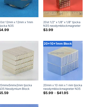
10st 12mm x 12mm x 1mm
20st 1/2″ x 1/8″ x 1/8″ tjocka
tjocka N35
N35 neodymblockmagneter
neodymblockmagneter
Högeffektsmagneter
$
4.99
$
3.99
Superstarka magneter
20x10x1mm Block
20mmx5mmx2mm tjocka
20mm x 10 mm x 1 mm tjocka
N35 Neodymium Block
neodymblockmagneter N35
Magnets Super Starka Platta
Starka sällsynta
Prisklass:
$
5.59
$
5.99
–
$
41.95
$5.99
Tunna Rektangulära
jordartsmetaller rektangulära
genom
Magneter Rea Walmart Home
magneter 20x10x1 mm platta
$41.95
Depot
magneter