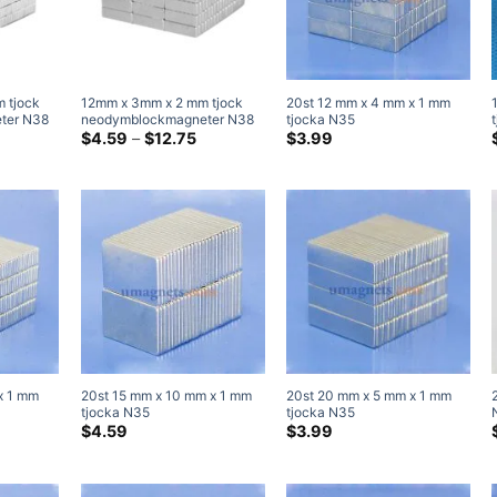
 tjock
12mm x 3mm x 2 mm tjock
20st 12 mm x 4 mm x 1 mm
ter N38
neodymblockmagneter N38
tjocka N35
3x1mm
Prisklass:
Super Strong 12x3x2mm
Prisklass:
neodymblockmagneter
$
4.59
–
$
12.75
$
3.99
$4.59
$4.59
tangulär
Sällsynta jordar Rektangulär
Superstarka magneter
genom
genom
magnet
$24.75
$12.75
x 1 mm
20st 15 mm x 10 mm x 1 mm
20st 20 mm x 5 mm x 1 mm
tjocka N35
tjocka N35
ter
neodymblockmagneter
neodymblockmagneter
$
4.59
$
3.99
er
Superstarka magneter
Superstarka magneter