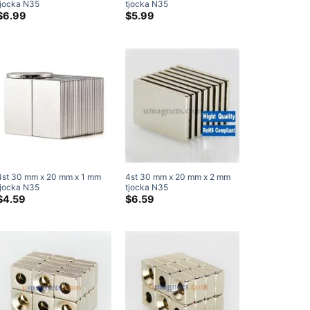
tjocka N35
tjocka N35
neodymblockmagneter
neodymblockmagneter
$
6.99
$
5.99
Superstarka magneter
Superstarka magneter
4st 30 mm x 20 mm x 1 mm
4st 30 mm x 20 mm x 2 mm
tjocka N35
tjocka N35
neodymblockmagneter
neodymblockmagneter
$
4.59
$
6.59
Superstarka magneter
Superstarka magneter