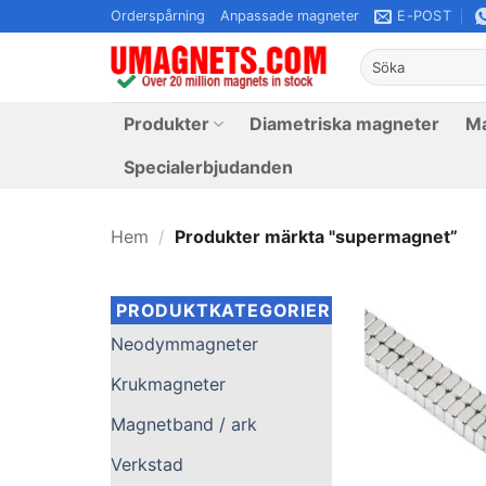
Hoppa
Orderspårning
Anpassade magneter
E-POST
till
Leta
innehållet
efter:
Produkter
Diametriska magneter
Ma
Specialerbjudanden
Hem
/
Produkter märkta "supermagnet”
PRODUKTKATEGORIER
Neodymmagneter
Krukmagneter
Magnetband / ark
Verkstad