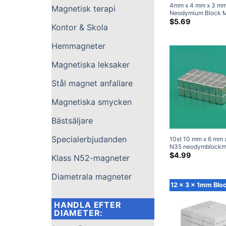
4mm x 4 mm x 3 m
Magnetisk terapi
Neodymium Block 
Stark Rare Earth Cu
$
5.69
Kontor & Skola
Magnets for Craft
(50 Packa)
Hemmagneter
Magnetiska leksaker
Stål magnet anfallare
Magnetiska smycken
Bästsäljare
Specialerbjudanden
10st 10 mm x 6 mm 
N35 neodymblockm
Högeffektsmagnete
$
4.99
Klass N52-magneter
Diametrala magneter
12 x 3 x 1mm Blo
HANDLA EFTER
DIAMETER: