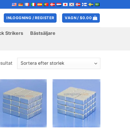
INLOGGNING / REGISTER
VAGN /
$
0.00
k Strikers
Bästsäljare
sultat