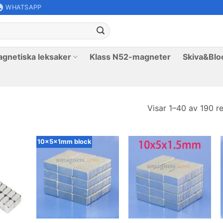
WHATSAPP
gnetiska leksaker
Klass N52-magneter
Skiva&Bloc
Visar 1–40 av 190 re
10x5x1mm block