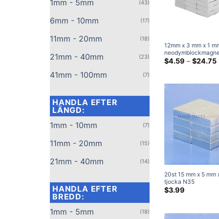
1mm - 5mm
(43)
6mm - 10mm
(17)
11mm - 20mm
(18)
12mm x 3 mm x 1 mm
neodymblockmagne
21mm - 40mm
(23)
Super Strong 12x
$
4.59
–
$
24.75
sällsynta jordar rek
41mm - 100mm
magnet
(7)
HANDLA EFTER
LÄNGD:
1mm - 10mm
(7)
11mm - 20mm
(15)
21mm - 40mm
(14)
20st 15 mm x 5 mm 
tjocka N35
HANDLA EFTER
neodymblockmagne
$
3.99
BREDD:
Superstarka magnet
1mm - 5mm
(18)