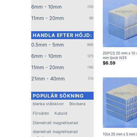
6mm - 10mm
(12)
11mm - 20mm
(6)
HANDLA EFTER HÖJD:
0.5mm - 5mm
(66)
20PCS 20 mm x 10 
6mm - 10mm
(21)
mm tjock N35
Neodymblockmagne
$
6.59
11mm - 20mm
Superstarka magnet
(16)
21mm - 40mm
(11)
POPULÄR SÖKNING
blanka stålskivor
Blockera
Försänkt
Kuboid
Diametralt magnetiserad
diametralt magnetiserad
10st 25 mm x 5 mm 