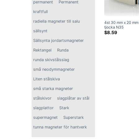
permanent
Permanent
kraftfull
radiella magneter till salu
4st 30 mm x 20 mm
tjocka N35
sällsynt
neodymblockmagne
$
8.59
Superstarka magnet
Sällsynta jordartsmagneter
Rektangel
Runda
runda skivstålsslag
små neodymmagneter
Liten stålskiva
små starka magneter
stålskivor
slagplåtar av stål
slagplattor
Stark
supermagnet
Superstark
tunna magneter för hantverk