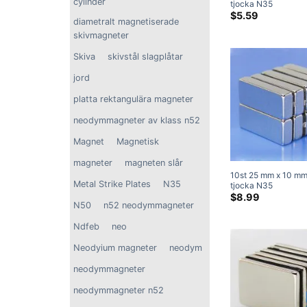
cylinder
tjocka N35
neodymblockmagne
$
5.59
diametralt magnetiserade
Superstarka magnet
skivmagneter
Skiva
skivstål slagplåtar
jord
platta rektangulära magneter
neodymmagneter av klass n52
Magnet
Magnetisk
magneter
magneten slår
10st 25 mm x 10 mm
Metal Strike Plates
N35
tjocka N35
neodymblockmagne
$
8.99
N50
n52 neodymmagneter
Superstarka magnet
Ndfeb
neo
Neodyium magneter
neodym
neodymmagneter
neodymmagneter n52