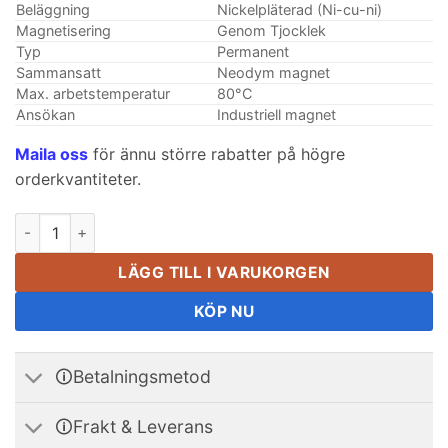
Beläggning
Nickelpläterad (Ni-cu-ni)
Magnetisering
Genom Tjocklek
Typ
Permanent
Sammansatt
Neodym magnet
Max. arbetstemperatur
80°C
Ansökan
Industriell magnet
Maila oss
för ännu större rabatter på högre
orderkvantiteter.
4st 30 mm x 20 mm x 3 mm tjocka N35 neodymblockmagneter 
LÄGG TILL I VARUKORGEN
KÖP NU
🛈Betalningsmetod
🛈Frakt & Leverans