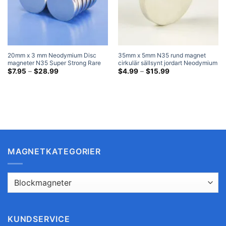
20mm x 3 mm Neodymium Disc
35mm x 5mm N35 rund magnet
magneter N35 Super Strong Rare
cirkulär sällsynt jordart Neodymium
Earth Cylinder Magnets 20x3 mm
Prisklass:
skivmagneter Nickelpläterade Var
Prisklass:
$
7.95
–
$
28.99
$
4.99
–
$
15.99
$7.95
$4.99
Kraftfull rund magnet
kan man köpa billiga starka
genom
genom
magneter
$28.99
$15.99
MAGNETKATEGORIER
KUNDSERVICE