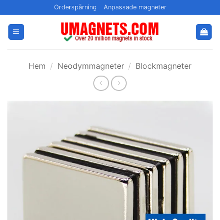
Hoppa
Orderspårning
Anpassade magneter
till
innehållet
Hem
/
Neodymmagneter
/
Blockmagneter