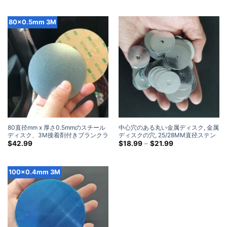
き (100 パック)
き (100 パック)
80×0.5mm 3M
80直径mm x 厚さ0.5mmのスチール
中心穴のある丸い金属ディスク, 金属
ディスク、3M接着剤付きブランクラ
ディスクの穴, 25/28MM直径ステン
ウンドメタルストライクプレート付
レス鋼ディスク
価
$
42.99
$
18.99
–
$
21.99
格
き (50 パック)
帯:
$18.99
を
100×0.4mm 3M
通
し
て
$21.99