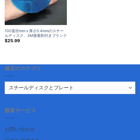
100直径mm x 厚さ0.4mmのスチー
ルディスク、3M接着剤付きブランク
ラウンドメタルストライクプレート
$
25.99
付き (10 パック)
磁石のカテゴリ
顧客サービス
お問い合わせ