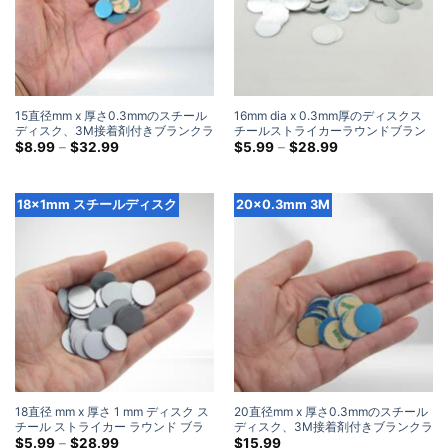
15直径mm x 厚さ0.3mmのスチール
16mm dia x 0.3mm厚のディスクス
ディスク、3M接着剤付きブランクラ
チールストライカーラウンドブラン
ウンドメタルストライクプレート付
価
クメタルスチールディスクストライ
価
$
8.99
–
$
32.99
$
5.99
–
$
28.99
格
格
き
クプレート
帯:
帯:
$8.99
$5.99
を
を
18x1mm スチールディスク
20×0.3mm 3M
通
通
し
し
て
て
$32.99
$28.99
18直径 mm x 厚さ 1 mm ディスク ス
20直径mm x 厚さ0.3mmのスチール
チール ストライカー ラウンド ブラ
ディスク、3M接着剤付きブランクラ
ンク メタル スチール ディスク スト
価
ウンドメタルストライクプレート付
$
5.99
–
$
28.99
$
15.99