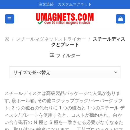
コ
注文追跡
カスタムマグネット
ン
テ
ン
ツ
家
/
スチールマグネットストライカー
/
スチールディス
に
クとプレート
ス
キ
フィルター
ッ
プ
スチールディスクは高級製品パッケージで人気がありま
す, 段ボール箱, その他スクラップブック/ペーパークラフ
ト. 2 つの磁石の代わりに 1 つの磁石と 1 つのスチール デ
ィスク/プレートを使用すると、コストが節約され、向か
い合う磁石の N 極と S 極を一致させる必要がなくなるた
め、取り付けが簡単になります。. 工芸プロジェクトやフ