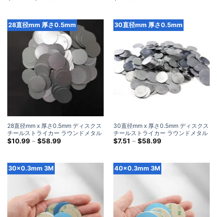
格
ライク プレート
き (100 パック)
帯:
$5.99
を
28直径mm 厚さ0.5mm
30直径mm 厚さ0.5mm
通
し
て
$28.99
28直径mm x 厚さ0.5mm ディスクス
30直径mm x 厚さ0.5mm ディスクス
チールストライカー ラウンドメタル
チールストライカー ラウンドメタル
スチールディスクストライクプレー
価
スチールディスクストライクプレー
価
$
10.99
–
$
58.99
$
7.51
–
$
58.99
格
格
ト
ト
帯:
帯:
$10.99
$7.51
を
を
30×0.3mm 3M
40×0.3mm 3M
通
通
し
し
て
て
$58.99
$58.99