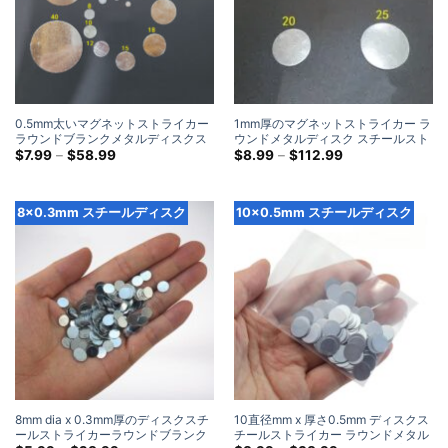
0.5mm太いマグネットストライカー
1mm厚のマグネットストライカー ラ
ラウンドブランクメタルディスクス
ウンドメタルディスク スチールスト
チールストライクプレート (500 パ
価
ライクプレート (500 パック)
価
$
7.99
–
$
58.99
$
8.99
–
$
112.99
格
格
ック)
帯:
帯:
$7.99
$8.99
を
を
8x0.3mm スチールディスク
10x0.5mm スチールディスク
通
通
し
し
て
て
$58.99
$112.99
8mm dia x 0.3mm厚のディスクスチ
10直径mm x 厚さ0.5mm ディスクス
ールストライカーラウンドブランク
チールストライカー ラウンドメタル