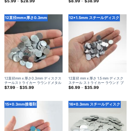
メタルスチールディスクストライク
価
スチールディスクストライクプレー
価
$
5.99
–
$
28.99
$
8.99
–
$
38.99
格
格
プレート
ト
帯:
帯:
$5.99
$8.99
を
を
12直径mm×厚さ0.3mm
12x1.5mm スチールディスク
通
通
し
し
て
て
$28.99
$38.99
12直径mm x 厚さ0.3mm ディスクス
12直径 mm x 厚さ 1.5 mm ディスク
チールストライカー ラウンドメタル
スチール ストライカー ラウンド ブ
スチールディスクストライクプレー
価
ランク メタル スチール ディスク ス
価
$
7.99
–
$
35.99
$
6.99
–
$
35.99
格
格
ト
トライク プレート
帯:
帯:
$7.99
$6.99
を
を
15x0.3mm接着剤
16x0.3mm スチールディスク
通
通
し
し
て
て
$35.99
$35.99