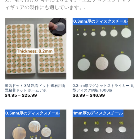
ィギュアの製作にも適しています。.
0.3mm厚のディスクスチール
磁気ドット 3M 粘着ドット 磁石用両
0.3mm厚マグネットストライカー 丸
面粘着ドット ホームデポ
型ディスク鋼板 1000個
価
価
$
4.95
–
$
25.99
$
6.99
–
$
46.99
格
格
帯:
帯:
$4.95
$6.99
を
を
0.5mm厚のディスクスチール
1mm厚のディスクスチール
通
通
し
し
て
て
$25.99
$46.99