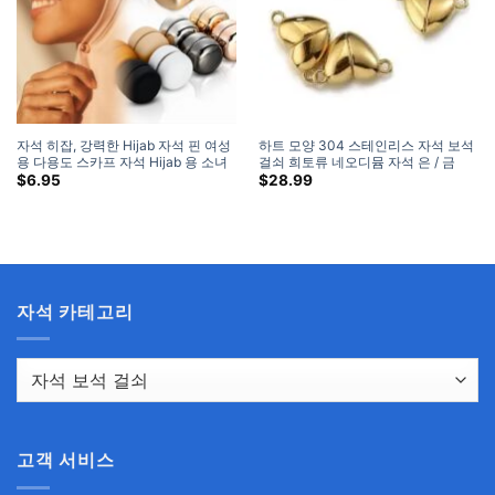
자석 히잡, 강력한 Hijab 자석 핀 여성
하트 모양 304 스테인리스 자석 보석
용 다용도 스카프 자석 Hijab 용 소녀
걸쇠 희토류 네오디뮴 자석 은 / 금
어린이 스카프 자석
$
6.95
$
28.99
자석 카테고리
고객 서비스