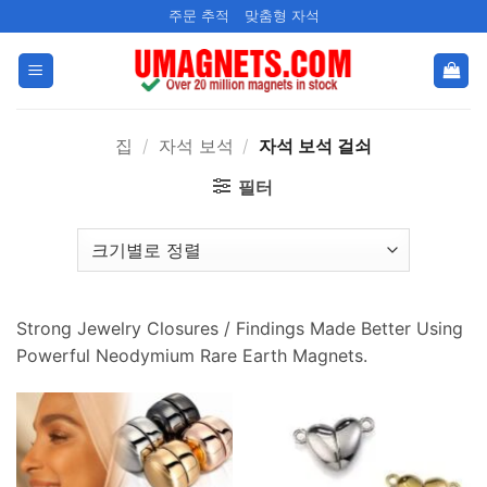
콘
주문 추적
맞춤형 자석
텐
츠
로
건
집
/
자석 보석
/
자석 보석 걸쇠
너
뛰
필터
기
Strong Jewelry Closures
/
Findings Made Better Using
Powerful Neodymium Rare Earth Magnets
.