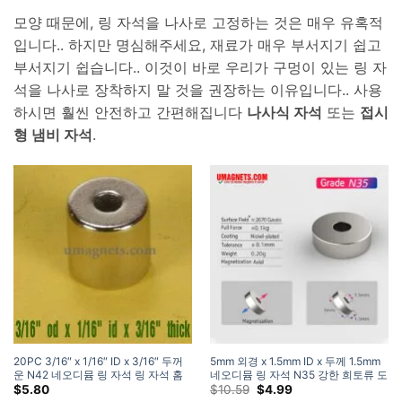
모양 때문에, 링 자석을 나사로 고정하는 것은 매우 유혹적
입니다.. 하지만 명심해주세요, 재료가 매우 부서지기 쉽고
부서지기 쉽습니다.. 이것이 바로 우리가 구멍이 있는 링 자
석을 나사로 장착하지 말 것을 권장하는 이유입니다.. 사용
하시면 훨씬 안전하고 간편해집니다
나사식 자석
또는
접시
형 냄비 자석
.
20PC 3/16″ x 1/16″ ID x 3/16″ 두꺼
5mm 외경 x 1.5mm ID x 두께 1.5mm
운 N42 네오디뮴 링 자석 링 자석 홈
네오디뮴 링 자석 N35 강한 희토류 도
디포 세일 아마존
넛 원형 자석
원
현
$
5.80
$
10.59
$
4.99
래
재