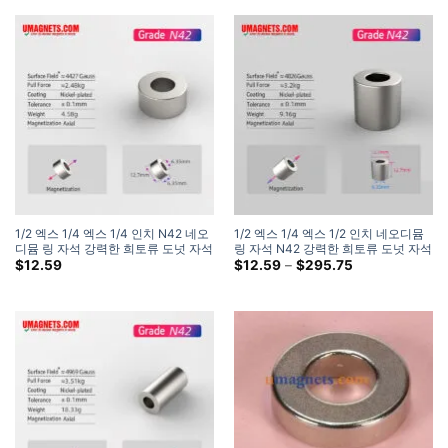
1/2 엑스 1/4 엑스 1/4 인치 N42 네오
1/2 엑스 1/4 엑스 1/2 인치 네오디뮴
디뮴 링 자석 강력한 희토류 도넛 자석
링 자석 N42 강력한 희토류 도넛 자석
판매 (12 팩)
판매
가
$
12.59
$
12.59
–
$
295.75
격
대:
$12.59
~
을
통
해
$295.75