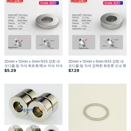
20mm x 10mm x 3mm N35 강한 네
20mm x 10mm x 5mm N35 강한 네
오디뮴 링 자석 희토류/튜브 자석 자석
오디뮴 링 자석 강력한 희토류 도넛 튜
을 어디에서 구입할 수 있습니까? (5
브 자석 (5 팩)
$
5.29
$
7.29
팩)