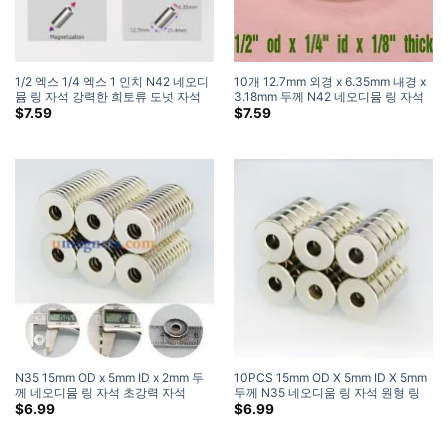
1/2 엑스 1/4 엑스 1 인치 N42 네오디
10개 12.7mm 외경 x 6.35mm 내경 x
뮴 링 자석 강력한 희토류 도넛 자석
3.18mm 두께 N42 네오디뮴 링 자석
판매 (2 팩)
강한 튜브 자석 판매(1/2″ x 1/4″ 아이
$
7.59
$
7.59
디 x 1/8″ 두꺼운)
N35 15mm OD x 5mm ID x 2mm 두
10PCS 15mm OD X 5mm ID X 5mm
께 네오디뮴 링 자석 초강력 자석
두께 N35 네오디움 링 자석 원형 링
자석
$
6.99
$
6.99