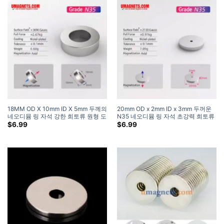
18MM OD X 10mm ID X 5mm 두께의
20mm OD x 2mm ID x 3mm 두꺼운
네오디뮴 링 자석 강한 희토류 원형 도
N35 네오디뮴 링 자석 초강력 희토류
넛 자석 (5 팩)
튜브 자석 (5 팩)
$
6.99
$
6.99