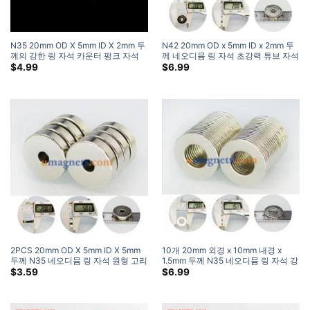
N35 20mm OD X 5mm ID X 2mm 두
N42 20mm OD x 5mm ID x 2mm 두
께의 강한 링 자석 카운터 펑크 자석
께 네오디뮴 링 자석 초강력 튜브 자석
네오디뮴 자석을 구입할 수있는 곳
$
4.99
$
6.99
2PCS 20mm OD X 5mm ID X 5mm
10개 20mm 외경 x 10mm 내경 x
두께 N35 네오디뮴 링 자석 원형 고리
1.5mm 두께 N35 네오디뮴 링 자석 강
자석
력한 튜브 자석 판매
$
3.59
$
6.99