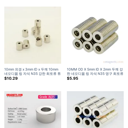
10mm 외경 x 3mm ID x 두께 10mm
10MM OD X 5mm ID X 2mm 두께 강
네오디뮴 링 자석 N35 강한 희토류 튜
한 네오디뮴 링 자석 N35 영구 희토류
브 자석 판매
링 자석 강한 공예 자석 도넛 자석
$
10.29
$
5.95