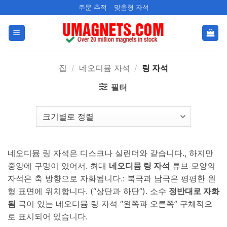
콘
주문 추적
맞춤형 자석
텐
츠
로
건
집
/
네오디뮴 자석
/
링 자석
너
뛰
필터
기
네오디뮴 링 자석은 디스크나 실린더와 같습니다., 하지만
중앙에 구멍이 있어서. 최대
네오디뮴 링 자석
튜브 모양의
자석은 축 방향으로 자화됩니다.: 북극과 남극은 평평한 원
형 표면에 위치합니다. (“상단과 하단”). 소수
정반대로 자화
됨
극이 있는 네오디뮴 링 자석 “왼쪽과 오른쪽” 구체적으
로 표시되어 있습니다.