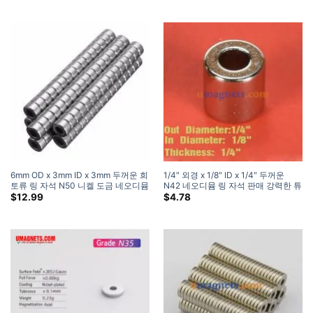
가
가
격
격
은:
은:
$10.59.
$4.99.
6mm OD x 3mm ID x 3mm 두꺼운 희
1/4″ 외경 x 1/8″ ID x 1/4″ 두꺼운
토류 링 자석 N50 니켈 도금 네오디뮴
N42 네오디뮴 링 자석 판매 강력한 튜
링 자석 판매 공예품
브 자석
$
12.99
$
4.78