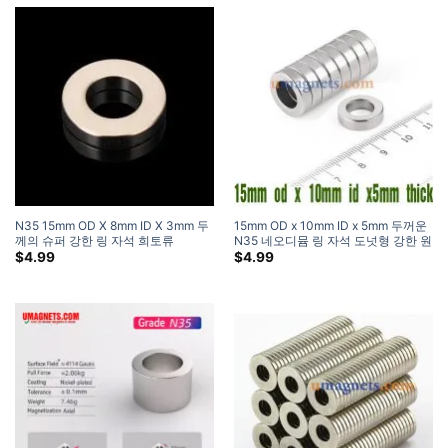
N35 15mm OD X 8mm ID X 3mm 두
15mm OD x 10mm ID x 5mm 두꺼운
께의 슈퍼 강한 링 자석 희토류
N35 네오디뮴 링 자석 도넛형 강한 원
Neodymium Magnet 작은 원형 자석
형 튜브 자석 (5 팩)
$
4.99
$
4.99