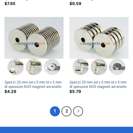
neodimio N35 Magneti ad anello
neodimio N35 Magneti ad anello
$
7.95
$
9.59
circolare forti per terre rare Home
per terre rare forti Magneti a
Depot
ciambella circolari NdFeB
2pezzi 25 mm od x 5 mm id x 2 mm
2pezzi 25 mm od x 5 mm id x 5 mm
di spessore N35 magneti ad anello
di spessore N35 magneti ad anello
al neodimio Magneti ad anello
al neodimio Magneti ad anello
$
4.29
$
5.79
circolare
circolare
1
2