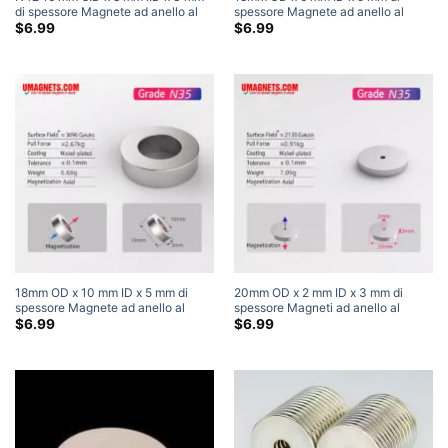
di spessore Magnete ad anello al
spessore Magnete ad anello al
neodimio Forte magnete per terre
neodimio Forte magnete circolare a
$
6.99
$
6.99
rare dove acquistare magneti ad
ciambella per terre rare (5
anello
Pacchetto)
18mm OD x 10 mm ID x 5 mm di
20mm OD x 2 mm ID x 3 mm di
spessore Magnete ad anello al
spessore Magneti ad anello al
neodimio Forte magnete circolare a
neodimio N35 Magneti a tubo super
$
6.99
$
6.99
ciambella per terre rare (5
resistenti per terre rare (5
Pacchetto)
Pacchetto)