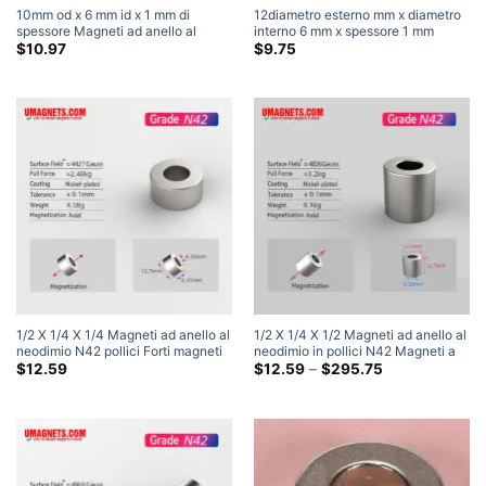
10mm od x 6 mm id x 1 mm di
12diametro esterno mm x diametro
spessore Magneti ad anello al
interno 6 mm x spessore 1 mm
neodimio N35 Magneti a tubo per
Magneti ad anello al neodimio N35
$
10.97
$
9.75
terre rare forti Vendita
Magneti a tubo per terre rare
potenti
1/2 X 1/4 X 1/4 Magneti ad anello al
1/2 X 1/4 X 1/2 Magneti ad anello al
neodimio N42 pollici Forti magneti
neodimio in pollici N42 Magneti a
a ciambella per terre rare Vendita
ciambella forti per terre rare Vendita
Fascia
$
12.59
$
12.59
–
$
295.75
di
(12 Pacchetto)
prezzo:
$12.59
Attraverso
$295.75