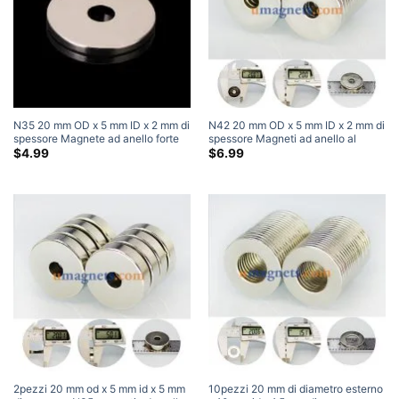
N35 20 mm OD x 5 mm ID x 2 mm di
N42 20 mm OD x 5 mm ID x 2 mm di
spessore Magnete ad anello forte
spessore Magneti ad anello al
Magnete svasato Magnete al
neodimio Magneti a tubo super
$
4.99
$
6.99
neodimio per terre rare Dove
resistenti
acquistare i magneti
2pezzi 20 mm od x 5 mm id x 5 mm
10pezzi 20 mm di diametro esterno