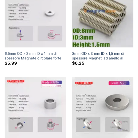
6.5mm OD x 2 mm ID x 1 mm di
8mm OD x 3 mm ID x 1,5 mm di
spessore Magnete circolare forte
spessore Magneti ad anello al
N35 Magnete ad anello al neodimio
neodimio N42 Forti magneti ad
$
5.99
$
6.25
per terre rare Magneti a ciambella
anello per terre rare Magneti
piccola (50 Pacchetto)
artigianali forti