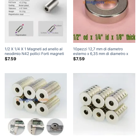
1/2 X 1/4 X 1 Magneti ad anello al
10pezzi 12,7 mm di diametro
neodimio N42 pollici Forti magneti
esterno x 6,35 mm di diametro x
a ciambella per terre rare Vendita (2
3,18 mm di spessore Magneti ad
$
7.59
$
7.59
Pacchetto)
anello al neodimio N42 Magneti a
tubo forti Vendita(1/2″ di x 1/4″ id x
1/8″ spesso)