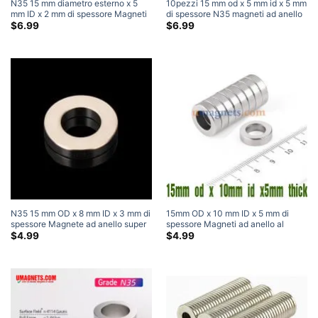
N35 15 mm diametro esterno x 5
10pezzi 15 mm od x 5 mm id x 5 mm
mm ID x 2 mm di spessore Magneti
di spessore N35 magneti ad anello
ad anello al neodimio Magneti
al neodimio Magneti ad anello
$
6.99
$
6.99
super resistenti
circolare
N35 15 mm OD x 8 mm ID x 3 mm di
15mm OD x 10 mm ID x 5 mm di
spessore Magnete ad anello super
spessore Magneti ad anello al
resistente Magnete al neodimio per
neodimio N35 Ciambella Forte
$
4.99
$
4.99
terre rare Piccoli magneti circolari
magnete a tubo circolare (5
Pacchetto)