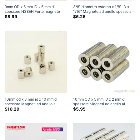
9mm OD x 6 mm ID x 5 mm di
3/8″ diametro esterno x 1/8″ ID x
spessore N38EH Forte magnete
1/16″ Magnete ad anello spesso al
circolare Magnete ad anello al
neodimio N38 Magnete circolare
$
8.99
$
6.25
neodimio per terre rare Magneti a
potente Magneti a ciambella per
ciambella piccola (10 Pacchetto)
terre rare (30 Pacchetto)
10mm od x 3 mm id x 10 mm di
10mm OD x 5 mm ID x 2 mm di
spessore Magneti ad anello al
spessore Magneti ad anello al
neodimio N35 Magneti a tubo per
neodimio forti N35 Magneti
$
10.29
$
5.95
terre rare forti Vendita
permanenti ad anello per terre rare
Magneti forti per artigianato
Magneti a ciambella