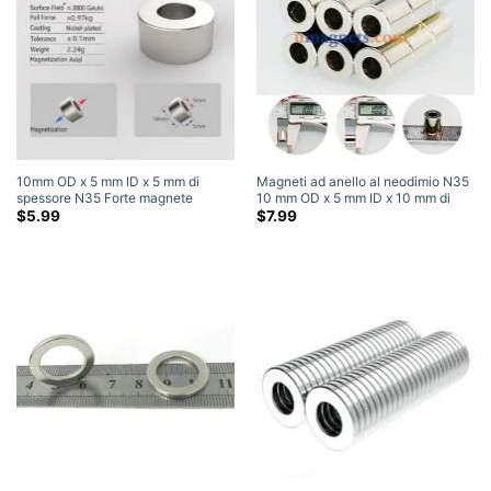
10mm OD x 5 mm ID x 5 mm di
Magneti ad anello al neodimio N35
spessore N35 Forte magnete
10 mm OD x 5 mm ID x 10 mm di
circolare Magnete ad anello al
spessore Magnete ad anello
$
5.99
$
7.99
neodimio per terre rare Magneti a
piccolo e resistente economico
ciambella piccola in vendita (10
Pacchetto)