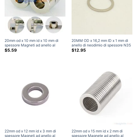
20mm od x 10 mm id x 10 mm di
20MM OD x 16,2 mm ID x 1 mm di
spessore Magneti ad anello al
anello di neodimio di spessore N35
neodimio N35 Potenti magneti ad
Vendita di magneti di ciambella di
$
5.59
$
12.95
anello circolare per terre rare
terre rare forti
Artigianato fai da te (1 Pacchetto)
22mm od x 12 mm id x 3 mm di
22mm od x 15 mm id x 2 mm di
spessore Magneti ad anello al
spessore Magnete ad anello al