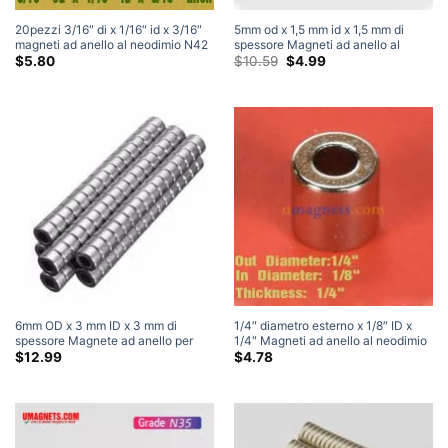
20pezzi 3/16″ di x 1/16″ id x 3/16″
5mm od x 1,5 mm id x 1,5 mm di
magneti ad anello al neodimio N42
spessore Magneti ad anello al
spessi magneti ad anello home
neodimio N35 Magneti circolari a
Il
Il
$
5.80
$
10.59
$
4.99
prezzo
prezzo
depot Vendita Amazon
ciambella resistenti alle terre rare
originale
attuale
era:
è:
$10.59.
$4.99.
6mm OD x 3 mm ID x 3 mm di
1/4″ diametro esterno x 1/8″ ID x
spessore Magnete ad anello per
1/4″ Magneti ad anello al neodimio
terre rare N50 Magneti ad anello al
N42 spessi in vendita Magnete a
$
12.99
$
4.78
neodimio nichelato in vendita
tubo potente
Artigianato