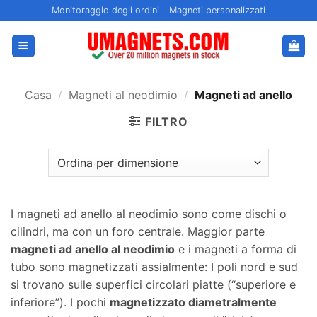
Salta
Monitoraggio degli ordini
Magneti personalizzati
ai
contenuti
Casa
/
Magneti al neodimio
/
Magneti ad anello
FILTRO
I magneti ad anello al neodimio sono come dischi o
cilindri, ma con un foro centrale. Maggior parte
magneti ad anello al neodimio
e i magneti a forma di
tubo sono magnetizzati assialmente: I poli nord e sud
si trovano sulle superfici circolari piatte (“superiore e
inferiore”). I pochi
magnetizzato diametralmente