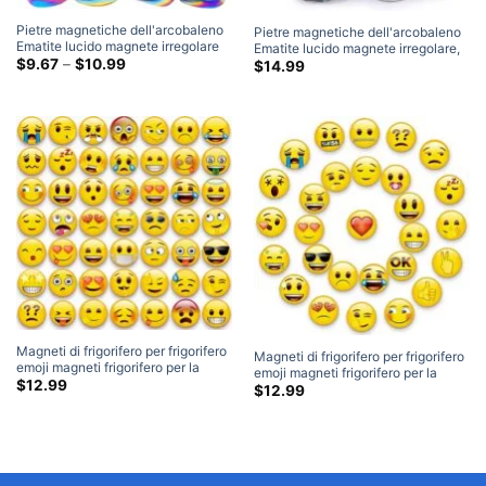
Pietre magnetiche dell'arcobaleno
Pietre magnetiche dell'arcobaleno
Ematite lucido magnete irregolare
Ematite lucido magnete irregolare,
(Grande)
Fascia
$
9.67
–
$
10.99
Giocattoli da scrivania dei
$
14.99
di
giocattoli magneti per giocattoli per
prezzo:
gli adulti (Piccolo)
$9.67
Attraverso
$10.99
Magneti di frigorifero per frigorifero
Magneti di frigorifero per frigorifero
emoji magneti frigorifero per la
emoji magneti frigorifero per la
lavagna armadio magneti
$
12.99
lavagna armadio magneti
$
12.99
decorativi 50pcs
decorativi 28pcs