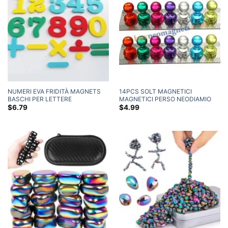
NUMERI EVA FRIDITÀ MAGNETS
14PCS SOLT MAGNETICI
BASCHI PER LETTERE
MAGNETICI PERSO NEODIAMIO
MAGNETICA MAGNET ALPHABET
Magneti frigo
$
6.79
$
4.99
(Copia)