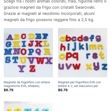
Scegli tra i nostri animali colorati, frasi, figurine retrò o
graziosi magneti da frigo con cristalli Swarovski.
Grazie ai magneti al neodimio incorporati, alcuni
magneti da frigo possono reggere fino a 2,5 kg.
Magnete da frigorifero con lettere
Magneti per frigorifero EVA con
magnetiche EVA, alfabeto,
lettere a-z, set educativo per
educativo, impara le parole in
bambini, magnete per frigorifero
$
6.79
$
6.79
schiuma, scuola
con lettere magnetiche
dell'alfabeto