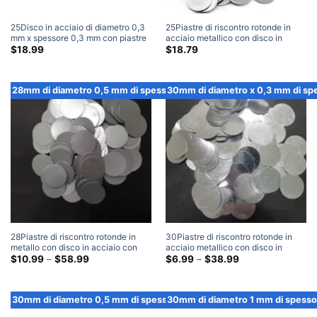
25Disco in acciaio di diametro 0,3
25Piastre di riscontro rotonde in
mm x spessore 0,3 mm con piastre
acciaio metallico con disco in
di riscontro metalliche rotonde
acciaio di diametro mm x 1 mm di
$
18.99
$
18.79
adesive 3M (100 Pacchetto)
spessore (300 Pacchetto)
28mm di diametro 0,5 mm di spessore
30mm di diametro x 0,3 mm di sp
28Piastre di riscontro rotonde in
30Piastre di riscontro rotonde in
metallo con disco in acciaio con
acciaio metallico con disco in
disco in acciaio di diametro mm x
Fascia
acciaio di diametro mm x 0,3 mm di
Fascia
$
10.99
–
$
58.99
$
6.99
–
$
38.99
di
di
0,5 mm di spessore
spessore
prezzo:
prezzo:
$10.99
$6.99
Attraverso
Attraverso
30mm di diametro 0,5 mm di spessore
30mm di diametro 1 mm di spesso
$58.99
$38.99