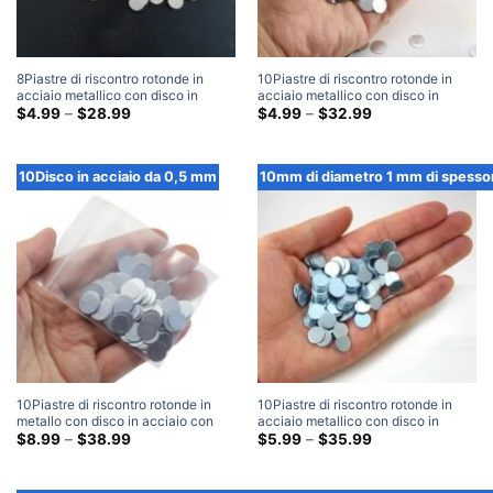
8Piastre di riscontro rotonde in
10Piastre di riscontro rotonde in
acciaio metallico con disco in
acciaio metallico con disco in
acciaio di diametro mm x 2 mm di
Fascia
acciaio di diametro mm x 0,3 mm di
Fascia
$
4.99
–
$
28.99
$
4.99
–
$
32.99
di
di
spessore
spessore
prezzo:
prezzo:
$4.99
$4.99
Attraverso
Attraverso
10Disco in acciaio da 0,5 mm
10mm di diametro 1 mm di spesso
$28.99
$32.99
10Piastre di riscontro rotonde in
10Piastre di riscontro rotonde in
metallo con disco in acciaio con
acciaio metallico con disco in
disco in acciaio di diametro mm x
Fascia
acciaio di diametro mm x 1 mm di
Fascia
$
8.99
–
$
38.99
$
5.99
–
$
35.99
di
di
0,5 mm di spessore
spessore
prezzo:
prezzo:
$8.99
$5.99