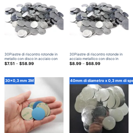
30Piastre di riscontro rotonde in
30Piastre di riscontro rotonde in
metallo con disco in acciaio con
acciaio metallico con disco in
disco in acciaio di diametro mm x
Fascia
acciaio di diametro mm x 1 mm di
Fascia
$
7.51
–
$
58.99
$
8.99
–
$
68.99
di
di
0,5 mm di spessore
spessore
prezzo:
prezzo:
$7.51
$8.99
Attraverso
Attraverso
30x0,3 mm 3M
40mm di diametro x 0,3 mm di sp
$58.99
$68.99