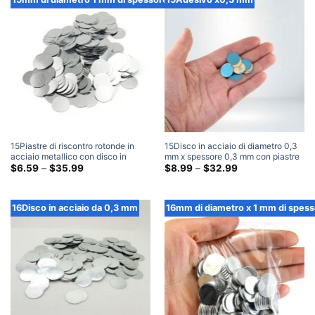
$32.99
$32.99
15Piastre di riscontro rotonde in
15Disco in acciaio di diametro 0,3
acciaio metallico con disco in
mm x spessore 0,3 mm con piastre
acciaio di diametro mm x 1 mm di
Fascia
di riscontro metalliche rotonde
Fascia
$
6.59
–
$
35.99
$
8.99
–
$
32.99
di
di
spessore
adesive 3M
prezzo:
prezzo:
$6.59
$8.99
Attraverso
Attraverso
16Disco in acciaio da 0,3 mm
16mm di diametro x 1 mm di spess
$35.99
$32.99