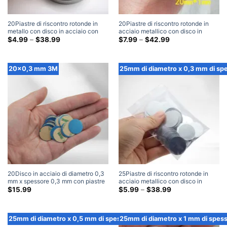
20Piastre di riscontro rotonde in
20Piastre di riscontro rotonde in
metallo con disco in acciaio con
acciaio metallico con disco in
disco in acciaio di diametro mm x
Fascia
acciaio di diametro mm x 1 mm di
Fascia
$
4.99
–
$
38.99
$
7.99
–
$
42.99
di
di
0,8 mm di spessore
spessore
prezzo:
prezzo:
$4.99
$7.99
Attraverso
Attraverso
20x0,3 mm 3M
25mm di diametro x 0,3 mm di sp
$38.99
$42.99
20Disco in acciaio di diametro 0,3
25Piastre di riscontro rotonde in
mm x spessore 0,3 mm con piastre
acciaio metallico con disco in
di riscontro metalliche rotonde
acciaio di diametro mm x 0,3 mm di
Fascia
$
15.99
$
5.99
–
$
38.99
di
adesive 3M (100 Pacchetto)
spessore
prezzo:
$5.99
Attraverso
25mm di diametro x 0,5 mm di spessore
25mm di diametro x 1 mm di spes
$38.99