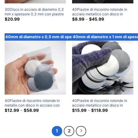
30Disco in acciaio di diametro 0,3
40Piastre di riscontro rotonde in
mm x spessore 0,3 mm con piastre
acciaio metallico con disco in
di riscontro metalliche rotonde
acciaio di diametro mm x 0,3 mm di
Fascia
$
20.99
$
8.99
–
$
45.99
di
adesive 3M (100 Pacchetto)
spessore
prezzo:
$8.99
Attraverso
40mm di diametro x 0,5 mm di spessore
40mm di diametro x 1 mm di spes
$45.99
40Piastre di riscontro rotonde in
40Piastre di riscontro rotonde in
metallo con disco in acciaio con
acciaio metallico con disco in
disco in acciaio di diametro mm x
Fascia
acciaio di diametro mm x 1 mm di
Fascia
$
12.99
–
$
58.99
$
15.99
–
$
118.99
di
di
0,5 mm di spessore
spessore
prezzo:
prezzo:
$12.99
$15.99
Attraverso
Attraverso
$58.99
$118.99
1
2