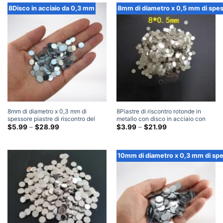
Attraverso
8Disco in acciaio da 0,3 mm
8mm di diametro x 0,5 mm di spe
$112.99
8mm di diametro x 0,3 mm di
8Piastre di riscontro rotonde in
spessore piastre di riscontro del
metallo con disco in acciaio con
disco in acciaio con disco in
Fascia
disco in acciaio di diametro mm x
Fascia
$
5.99
–
$
28.99
$
3.99
–
$
21.99
di
di
acciaio rotondo vuoto
0,5 mm di spessore
prezzo:
prezzo:
$5.99
$3.99
Attraverso
Attraverso
10mm di diametro x 0,3 mm di sp
$28.99
$21.99