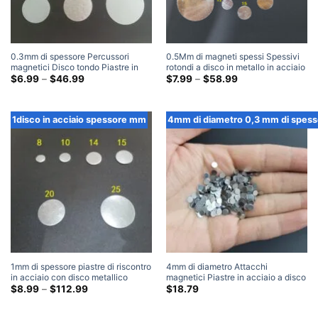
0.3mm di spessore Percussori
0.5Mm di magneti spessi Spessivi
magnetici Disco tondo Piastre in
rotondi a disco in metallo in acciaio
acciaio 1000 pezzi
Fascia
piastre di attacco (500 Pacchetto)
Fascia
$
6.99
–
$
46.99
$
7.99
–
$
58.99
di
di
prezzo:
prezzo:
$6.99
$7.99
Attraverso
Attraverso
1disco in acciaio spessore mm
4mm di diametro 0,3 mm di spess
$46.99
$58.99
1mm di spessore piastre di riscontro
4mm di diametro Attacchi
in acciaio con disco metallico
magnetici Piastre in acciaio a disco
rotondo (500 Pacchetto)
Fascia
tondo 1000 pezzi
$
8.99
–
$
112.99
$
18.79
di
prezzo:
$8.99