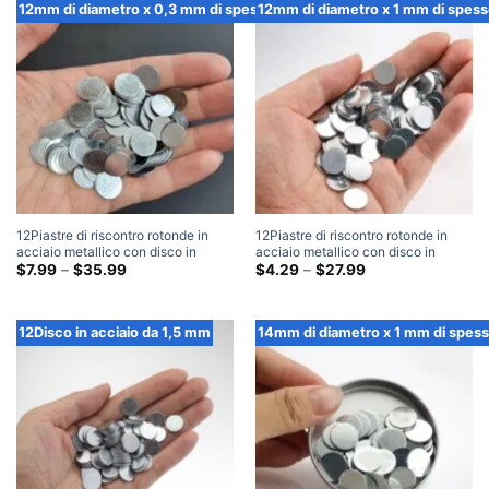
Attraverso
Attraverso
12mm di diametro x 0,3 mm di spessore
12mm di diametro x 1 mm di spess
$38.99
$35.99
12Piastre di riscontro rotonde in
12Piastre di riscontro rotonde in
acciaio metallico con disco in
acciaio metallico con disco in
acciaio di diametro mm x 0,3 mm di
Fascia
acciaio di diametro mm x 1 mm di
Fascia
$
7.99
–
$
35.99
$
4.29
–
$
27.99
di
di
spessore
spessore
prezzo:
prezzo:
$7.99
$4.29
Attraverso
Attraverso
12Disco in acciaio da 1,5 mm
14mm di diametro x 1 mm di spes
$35.99
$27.99