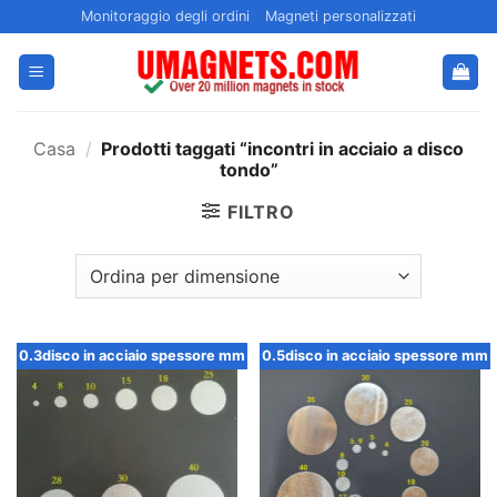
Salta
Monitoraggio degli ordini
Magneti personalizzati
ai
contenuti
Casa
/
Prodotti taggati “incontri in acciaio a disco
tondo”
FILTRO
0.3disco in acciaio spessore mm
0.5disco in acciaio spessore mm