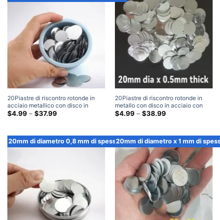
20Piastre di riscontro rotonde in
20Piastre di riscontro rotonde in
acciaio metallico con disco in
metallo con disco in acciaio con
acciaio di diametro mm x 0,3 mm di
Fascia
disco in acciaio di diametro mm x
Fascia
$
4.99
–
$
37.99
$
4.99
–
$
38.99
di
di
spessore
0,5 mm di spessore
prezzo:
prezzo:
$4.99
$4.99
Attraverso
Attraverso
20mm di diametro 0,8 mm di spessore
20mm di diametro x 1 mm di spes
$37.99
$38.99