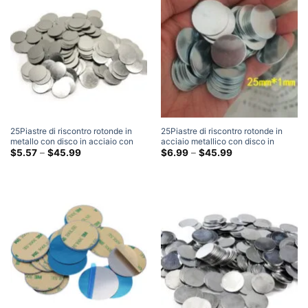
25Piastre di riscontro rotonde in
25Piastre di riscontro rotonde in
metallo con disco in acciaio con
acciaio metallico con disco in
disco in acciaio di diametro mm x
Fascia
acciaio di diametro mm x 1 mm di
Fascia
$
5.57
–
$
45.99
$
6.99
–
$
45.99
di
di
0,5 mm di spessore
spessore
prezzo:
prezzo:
$5.57
$6.99
Attraverso
Attraverso
$45.99
$45.99