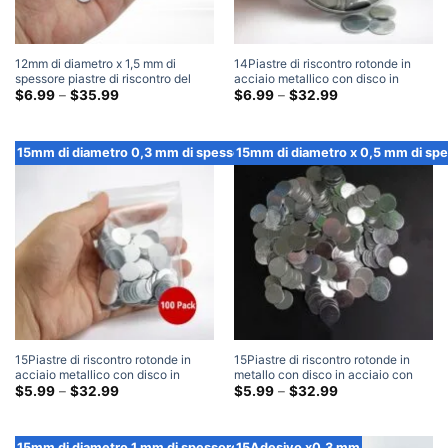
12mm di diametro x 1,5 mm di
14Piastre di riscontro rotonde in
spessore piastre di riscontro del
acciaio metallico con disco in
disco in acciaio con disco in
Fascia
acciaio di diametro mm x 1 mm di
Fascia
$
6.99
–
$
35.99
$
6.99
–
$
32.99
di
di
acciaio rotondo vuoto
spessore
prezzo:
prezzo:
$6.99
$6.99
Attraverso
Attraverso
15mm di diametro 0,3 mm di spessore
15mm di diametro x 0,5 mm di sp
$35.99
$32.99
15Piastre di riscontro rotonde in
15Piastre di riscontro rotonde in
acciaio metallico con disco in
metallo con disco in acciaio con
acciaio di diametro mm x 0,3 mm di
Fascia
disco in acciaio di diametro mm x
Fascia
$
5.99
–
$
32.99
$
5.99
–
$
32.99
di
di
spessore
0,5 mm di spessore
prezzo:
prezzo:
$5.99
$5.99
Attraverso
Attraverso
15mm di diametro 1 mm di spessore
15Adesivo x0,3 mm