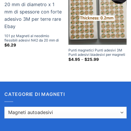
101 pz Magneti al neodimio
flessibili adesivi N42 da 20 mm di
diametro x 1 mm di spessore con
$
6.29
forte adesivo 3M per terre rare
Punti magnetici Punti adesivi 3M
Ebay
Punti adesivi biadesivi per magneti
Home Depot
Fascia
$
4.95
–
$
25.99
di
prezzo:
$4.95
Attraverso
$25.99
CATEGORIE DI MAGNETI