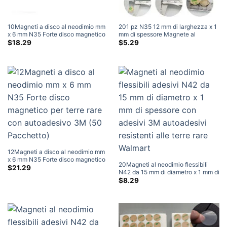
10Magneti a disco al neodimio mm
201 pz N35 12 mm di larghezza x 1
x 6 mm N35 Forte disco magnetico
mm di spessore Magnete al
per terre rare con autoadesivo 3M
neodimio flessibile con autoadesivo
$
18.29
$
5.29
(50 Pacchetto)
3M Autoaccoppiante Forti magneti
in terre rare Vendita Magneti
adesivi al neodimio
12Magneti a disco al neodimio mm
x 6 mm N35 Forte disco magnetico
20Magneti al neodimio flessibili
per terre rare con autoadesivo 3M
$
21.29
N42 da 15 mm di diametro x 1 mm di
(50 Pacchetto)
spessore con adesivi 3M
$
8.29
autoadesivi resistenti alle terre rare
Walmart