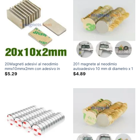
20Magneti adesivi al neodimio
201 magnete al neodimio
mmx10mmx2mm con adesivo in
autoadesivo 10 mm di diametro x 1
schiuma 3M VHB 4920 Magnete
mm di spessore Magnete al
$
5.29
$
4.89
rettangolare N35 20x10x2mm (5
neodimio N35
Pacchetto)