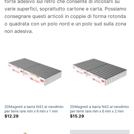
forte adesivo sul retro che consente di incollarli su
varie superfici, soprattutto cartone e carta. Possiamo
consegnare questi articoli in coppie di forma rotonda
o quadrata con un polo nord e un polo sud sulla zona
non adesiva.
20Magneti a barra N42 al neodimio
20Magneti a barra N42 al neodimio
per terre rare mm x 6 mm x 1 mm
per terre rare mm x 6 mm x 2 mm
con autoadesivo 3M (50
con autoadesivo 3M (50
$
12.29
$
15.29
Pacchetto)
Pacchetto)