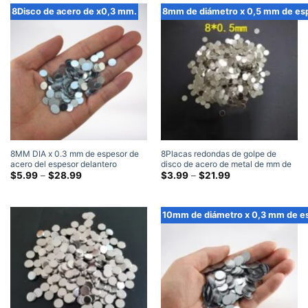
a
8Disco de acero de x0,3 mm.
8mm de diámetro x 0,5 mm de es
través
de
$112.99
8MM DIA x 0.3 mm de espesor de
8Placas redondas de golpe de
acero del espesor delantero
disco de acero de metal de mm de
redondo de metal en blanco placas
Gama
diámetro x 0,5 mm de espesor
Gama
$
5.99
–
$
28.99
$
3.99
–
$
21.99
de
de
precios:
precios:
$5.99
$3.99
a
a
10mm de diámetro x 0,3 mm de e
través
través
de
de
$28.99
$21.99