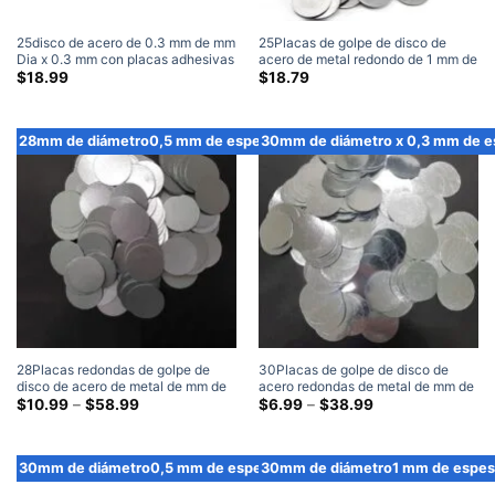
25disco de acero de 0.3 mm de mm
25Placas de golpe de disco de
Dia x 0.3 mm con placas adhesivas
acero de metal redondo de 1 mm de
de metal redonda adhesiva de
diámetro x 1 mm de espesor (300
$
18.99
$
18.79
metal en blanco (100 Embalar)
Embalar)
28mm de diámetro0,5 mm de espesor
30mm de diámetro x 0,3 mm de e
28Placas redondas de golpe de
30Placas de golpe de disco de
disco de acero de metal de mm de
acero redondas de metal de mm de
diámetro x 0,5 mm de espesor
Gama
diámetro x 0,3 mm de espesor
Gama
$
10.99
–
$
58.99
$
6.99
–
$
38.99
de
de
precios:
precios:
$10.99
$6.99
a
a
30mm de diámetro0,5 mm de espesor
30mm de diámetro1 mm de espes
través
través
de
de