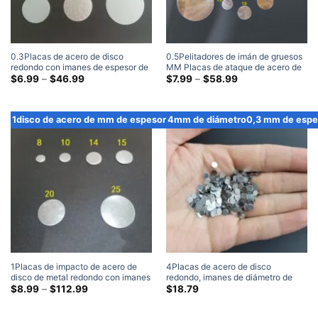
0.3Placas de acero de disco
0.5Pelitadores de imán de gruesos
redondo con imanes de espesor de
MM Placas de ataque de acero de
1000 unidades
Gama
metal en blanco de MM (500
Gama
$
6.99
–
$
46.99
$
7.99
–
$
58.99
de
de
Embalar)
precios:
precios:
$6.99
$7.99
a
a
1disco de acero de mm de espesor
4mm de diámetro0,3 mm de espe
través
través
de
de
$46.99
$58.99
1Placas de impacto de acero de
4Placas de acero de disco
disco de metal redondo con imanes
redondo, imanes de diámetro de
de espesor de mm (500 Embalar)
Gama
mm, 1000 piezas
$
8.99
–
$
112.99
$
18.79
de
precios:
$8.99