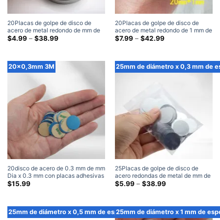
20Placas de golpe de disco de
20Placas de golpe de disco de
acero de metal redondo de mm de
acero de metal redondo de 1 mm de
diámetro x 0,8 mm de espesor
Gama
diámetro x 1 mm de espesor
Gama
$
4.99
–
$
38.99
$
7.99
–
$
42.99
de
de
precios:
precios:
$4.99
$7.99
a
a
20x0,3mm 3M
25mm de diámetro x 0,3 mm de e
través
través
de
de
$38.99
$42.99
20disco de acero de 0.3 mm de mm
25Placas de golpe de disco de
Dia x 0.3 mm con placas adhesivas
acero redondas de metal de mm de
de metal redonda adhesiva de
diámetro x 0,3 mm de espesor
Gama
$
15.99
$
5.99
–
$
38.99
de
metal en blanco (100 Embalar)
precios:
$5.99
a
25mm de diámetro x 0,5 mm de espesor
25mm de diámetro x 1 mm de esp
través