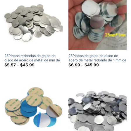
de
$38.99
25Placas redondas de golpe de
25Placas de golpe de disco de
disco de acero de metal de mm de
acero de metal redondo de 1 mm de
diámetro x 0,5 mm de espesor
Gama
diámetro x 1 mm de espesor
Gama
$
5.57
–
$
45.99
$
6.99
–
$
45.99
de
de
precios:
precios:
$5.57
$6.99
a
a
través
través
de
de
$45.99
$45.99