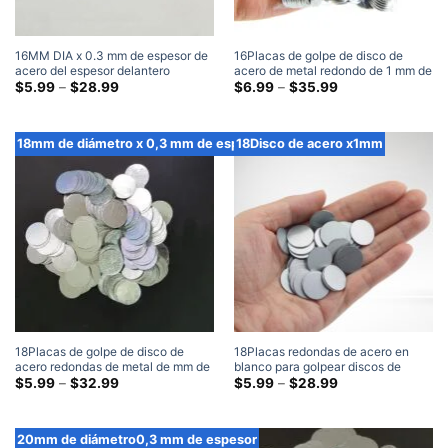
16MM DIA x 0.3 mm de espesor de
16Placas de golpe de disco de
acero del espesor delantero
acero de metal redondo de 1 mm de
redondo de metal en blanco placas
Gama
diámetro x 1 mm de espesor
Gama
$
5.99
–
$
28.99
$
6.99
–
$
35.99
de
de
precios:
precios:
$5.99
$6.99
a
a
18mm de diámetro x 0,3 mm de espesor
18Disco de acero x1mm
través
través
de
de
$28.99
$35.99
18Placas de golpe de disco de
18Placas redondas de acero en
acero redondas de metal de mm de
blanco para golpear discos de
diámetro x 0,3 mm de espesor
Gama
acero, mm de diámetro x 1mm de
Gama
$
5.99
–
$
32.99
$
5.99
–
$
28.99
de
de
espesor
precios:
precios:
$5.99
$5.99
a
a
20mm de diámetro0,3 mm de espesor
través
través