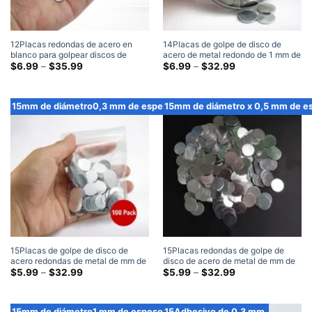
12Placas redondas de acero en
14Placas de golpe de disco de
blanco para golpear discos de
acero de metal redondo de 1 mm de
acero de 1,5 mm de diámetro x 1,5
Gama
diámetro x 1 mm de espesor
Gama
$
6.99
–
$
35.99
$
6.99
–
$
32.99
de
de
mm de espesor
precios:
precios:
$6.99
$6.99
a
a
15mm de diámetro0,3 mm de espesor
15mm de diámetro x 0,5 mm de e
través
través
de
de
$35.99
$32.99
15Placas de golpe de disco de
15Placas redondas de golpe de
acero redondas de metal de mm de
disco de acero de metal de mm de
diámetro x 0,3 mm de espesor
Gama
diámetro x 0,5 mm de espesor
Gama
$
5.99
–
$
32.99
$
5.99
–
$
32.99
de
de
precios:
precios:
$5.99
$5.99
a
a
15mm de diámetro1 mm de espesor
15Adhesivo de 0,3 mm.