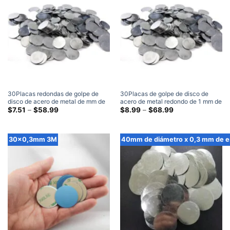
$58.99
$38.99
30Placas redondas de golpe de
30Placas de golpe de disco de
disco de acero de metal de mm de
acero de metal redondo de 1 mm de
diámetro x 0,5 mm de espesor
Gama
diámetro x 1 mm de espesor
Gama
$
7.51
–
$
58.99
$
8.99
–
$
68.99
de
de
precios:
precios:
$7.51
$8.99
a
a
30x0,3mm 3M
40mm de diámetro x 0,3 mm de e
través
través
de
de
$58.99
$68.99