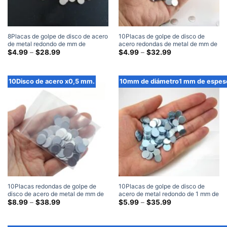
8Placas de golpe de disco de acero
10Placas de golpe de disco de
de metal redondo de mm de
acero redondas de metal de mm de
diámetro x 2 mm de espesor
Gama
diámetro x 0,3 mm de espesor
Gama
$
4.99
–
$
28.99
$
4.99
–
$
32.99
de
de
precios:
precios:
$4.99
$4.99
a
a
10Disco de acero x0,5 mm.
10mm de diámetro1 mm de espes
través
través
de
de
$28.99
$32.99
10Placas redondas de golpe de
10Placas de golpe de disco de
disco de acero de metal de mm de
acero de metal redondo de 1 mm de
diámetro x 0,5 mm de espesor
Gama
diámetro x 1 mm de espesor
Gama
$
8.99
–
$
38.99
$
5.99
–
$
35.99
de
de
precios:
precios:
$8.99
$5.99