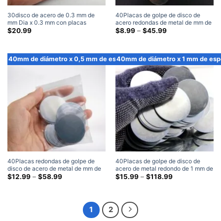
30disco de acero de 0.3 mm de
40Placas de golpe de disco de
mm Dia x 0.3 mm con placas
acero redondas de metal de mm de
adhesivas de metal redonda
diámetro x 0,3 mm de espesor
Gama
$
20.99
$
8.99
–
$
45.99
de
adhesiva de metal en blanco (100
precios:
Embalar)
$8.99
a
40mm de diámetro x 0,5 mm de espesor
40mm de diámetro x 1 mm de esp
través
de
$45.99
40Placas redondas de golpe de
40Placas de golpe de disco de
disco de acero de metal de mm de
acero de metal redondo de 1 mm de
diámetro x 0,5 mm de espesor
Gama
diámetro x 1 mm de espesor
Gama
$
12.99
–
$
58.99
$
15.99
–
$
118.99
de
de
precios:
precios:
$12.99
$15.99
a
a
través
través
1
2
de
de
$58.99
$118.99