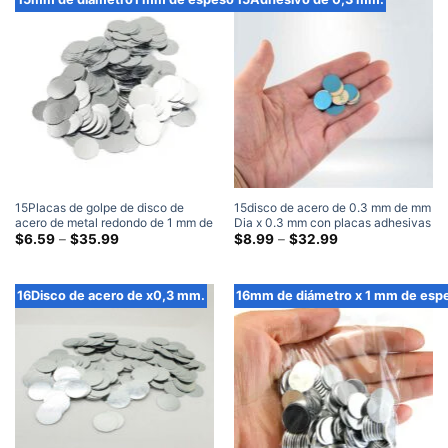
través
través
de
de
$32.99
$32.99
15Placas de golpe de disco de
15disco de acero de 0.3 mm de mm
acero de metal redondo de 1 mm de
Dia x 0.3 mm con placas adhesivas
diámetro x 1 mm de espesor
Gama
de metal redonda adhesiva de
Gama
$
6.59
–
$
35.99
$
8.99
–
$
32.99
de
de
metal en blanco
precios:
precios:
$6.59
$8.99
a
a
16Disco de acero de x0,3 mm.
16mm de diámetro x 1 mm de esp
través
través
de
de
$35.99
$32.99