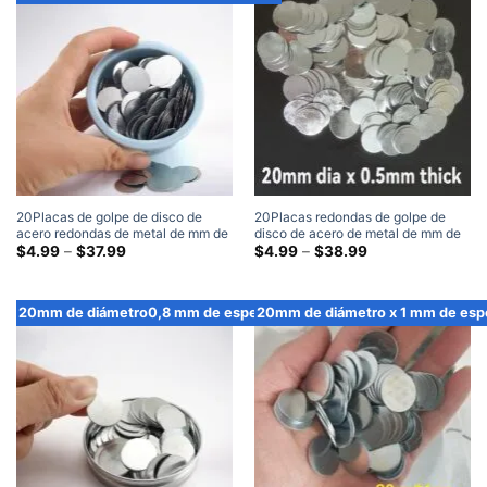
de
de
$32.99
$28.99
20Placas de golpe de disco de
20Placas redondas de golpe de
acero redondas de metal de mm de
disco de acero de metal de mm de
diámetro x 0,3 mm de espesor
Gama
diámetro x 0,5 mm de espesor
Gama
$
4.99
–
$
37.99
$
4.99
–
$
38.99
de
de
precios:
precios:
$4.99
$4.99
a
a
20mm de diámetro0,8 mm de espesor
20mm de diámetro x 1 mm de esp
través
través
de
de
$37.99
$38.99