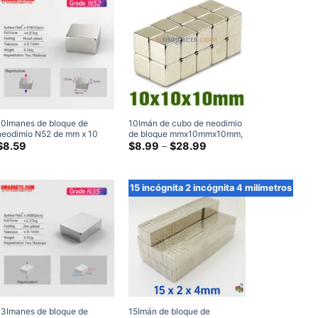
10Imanes de bloque de
10Imán de cubo de neodimio
neodimio N52 de mm x 10
de bloque mmx10mmx10mm,
mm x 6 mm Imanes
imanes de cubo N42 súper
Gama
$
8.59
$
8.99
–
$
28.99
de
rectangulares de tierras raras
fuertes, imán de bloque de
precios:
Imanes artesanales (5
tierras raras
$8.99
Embalar)
a
15 incógnita 2 incógnita 4 milímetros
través
de
$28.99
13Imanes de bloque de
15Imán de bloque de