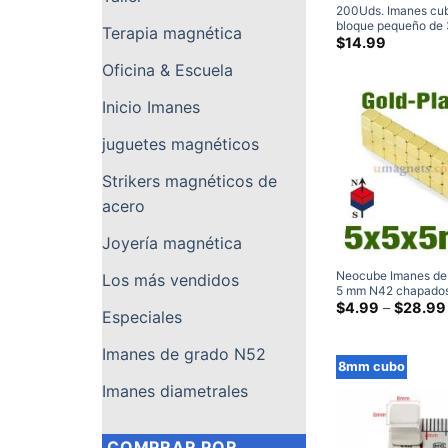
200Uds. Imanes cub
bloque pequeño de
Terapia magnética
3mm x 2mm imanes
$
14.99
pequeños de neodi
Oficina & Escuela
de tierras raras
Inicio Imanes
juguetes magnéticos
Strikers magnéticos de
acero
Joyería magnética
Neocube Imanes de
Los más vendidos
5 mm N42 chapados
Imanes de neodimio
$
4.99
–
$
28.99
Especiales
x 5 mm x 5 mm
Imanes de grado N52
8mm cubo
Imanes diametrales
COMPRAR POR