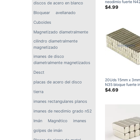
neodimio fuerte N4
discos de acero en blanco
4mm x 2mm, imane
$
4.99
rectangulares de tie
Bloquear
avellanado
raras, imanes de ne
(20unidades/paquet
Cuboides
Magnetizado diametralmente
cilindro diametralmente
magnetizado
imanes de disco
diametralmente magnetizados
Desct
20Uds 15mm x 3mm
placas de acero del disco
N35 bloque fuerte 
neodimio de tierras 
$
4.69
tierra
imanes de refrigera
imanes rectangulares planos
imanes de neodimio grado n52
Imán
Magnético
imanes
golpes de imán