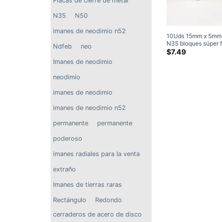
Placas de cierre de metal
N35
N50
imanes de neodimio n52
10Uds 15mm x 5mm
N35 bloques súper f
Ndfeb
neo
imanes de neodimio
$
7.49
tierras raras
Imanes de neodimio
neodimio
imanes de neodimio
imanes de neodimio n52
permanente
permanente
poderoso
imanes radiales para la venta
extraño
Imanes de tierras raras
Rectángulo
Redondo
cerraderos de acero de disco