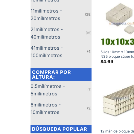
11milímetros -
(28)
20milímetros
21milímetros -
(15)
40milímetros
41milímetros -
(4)
5Uds 10mm x 10mm
100milímetros
N35 bloque súper fu
imanes de tierras ra
$
4.69
imanes rectangular
neodimio al por may
COMPRAR POR
ALTURA:
0.5milímetros -
(7)
5milímetros
6milímetros -
(3)
10milímetros
BÚSQUEDA POPULAR
12Imán de bloque d