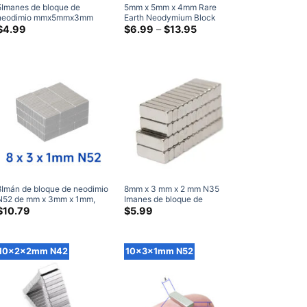
5Imanes de bloque de
5
mm x 5mm x 4mm Rare
neodimio mmx5mmx3mm
Earth Neodymium Block
N35, imanes cuadrados de
Magnet N52 Strong Cuboid
Gama
$
4.99
$
6.99
–
$
13.95
de
tierras raras rectangulares
Magnet 5x5x4mm
precios:
planos pequeños y fuertes,
Rectangular Magnets
$6.99
venta de 5x5x3mm
a
través
de
$13.95
8Imán de bloque de neodimio
8mm x 3 mm x 2 mm N35
N52 de mm x 3mm x 1mm,
Imanes de bloque de
imanes de bloque fuertes de
neodimio fuertes Imanes
$
10.79
$
5.99
8x3x1mm, imán de barra de
artesanales de tierras raras
tierras raras en venta
fuertes 8x3x2 mm (50
Embalar)
10x2x2mm N42
10x3x1mm N52