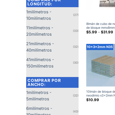
LONGITUD:
1milímetros -
(27)
10milímetros
8Imán de cubo de n
11milímetros -
de bloque mmx8mm
(33)
imanes de cubo N42
$
5.99
–
$
31.99
20milímetros
fuertes, imán cuadr
p
tierras raras de 8m
$
21milímetros -
a
10x3x2mm N35
(32)
t
40milímetros
$
41milímetros -
(30)
150milímetros
COMPRAR POR
ANCHO:
10Imán de bloque d
1milímetros -
neodimio x3x2mm 
(32)
5milímetros
imanes rectangulare
$
10.99
de tierras raras para
manualidades
6milímetros -
10mmx3mmx2mm (
(43)
10milímetros
Embalar)