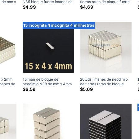
2 de mm x
N35 bloque fuerte imanes de
tierras raras de bloque fuerte
s
neodimio de tierras raras
N35 de 12mm x 8mm x 5mm
$
4.99
$
4.69
rras
imanes de alta potencia
vera
e)
15 incógnita 4 incógnita 4 milímetros
 x 2mm
15Imán de bloque de
20Uds. Imanes de neodimio
imanes de
neodimio N38 de mm x 4mm
de tierras raras de bloque
raras
x 4mm, fuerte imán de bloque
fuerte de grado N35 de 15mm
$
6.59
$
5.69
dor
de 15x4x4mm, barra de
x 5mm x 2mm
tierras raras, venta