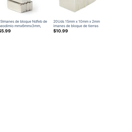
15Imanes de bloque Ndfeb de
20Uds 15mm x 10mm x 2mm
neodimio mmx6mmx3mm,
imanes de bloque de tierras
imanes de bloque fuertes
raras súper fuertes N48
$
5.99
$
10.99
N35, imanes rectangulares
potentes imanes
de tierras raras de
rectangulares planos de
15x6x3mm
neodimio venta Amazon