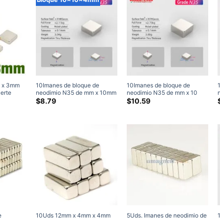
 x 3mm
10Imanes de bloque de
10Imanes de bloque de
erte
neodimio N35 de mm x 10mm
neodimio N35 de mm x 10
ras
x 4mm, imanes rectangulares
mm x 5 mm Imanes
$
8.79
$
10.59
es de
de tierras raras, imanes
rectangulares de tierras raras
or
artesanales de 10x10x4mm
Imanes artesanales (20
Embalar)
e
10Uds 12mm x 4mm x 4mm
5Uds. Imanes de neodimio de