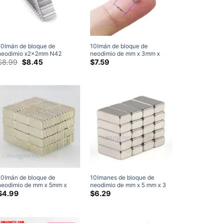
10Imán de bloque de
10Imán de bloque de
neodimio x2x2mm N42
neodimio de mm x 3mm x
imanes rectangulares fuertes
El
El
1mm, imanes rectangulares
$
8.99
$
8.45
$
7.59
precio
precio
de tierras raras para
fuertes de tierras raras N52,
original
actual
manualidades
imanes artesanales de
era:
es:
10mmx2mmx2mm (50
10x3x1mm
$8.99.
$8.45.
Embalar)
10Imán de bloque de
10Imanes de bloque de
neodimio de mm x 5mm x
neodimio de mm x 5 mm x 3
2mm, imanes rectangulares
mm Imanes planos N45
$
4.99
$
6.29
fuertes de tierras raras N42 a
Imanes rectangulares finos
la venta, 10x5x2mm
de tierras raras de 10x5x3
mm a la venta