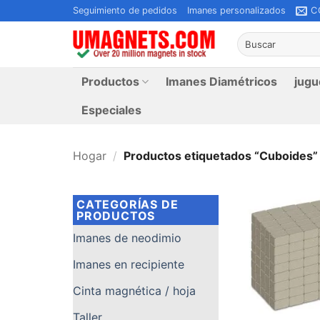
Saltar
Seguimiento de pedidos
Imanes personalizados
C
al
Buscar:
contenido
Productos
Imanes Diamétricos
jugu
Especiales
Hogar
/
Productos etiquetados “Cuboides”
CATEGORÍAS DE
PRODUCTOS
Imanes de neodimio
Imanes en recipiente
Cinta magnética / hoja
Taller