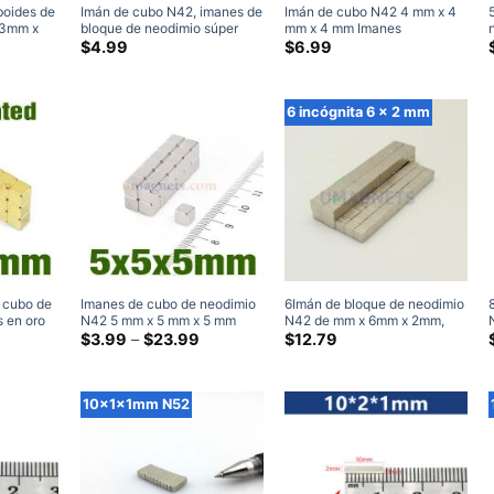
oides de
Imán de cubo N42, imanes de
Imán de cubo N42 4 mm x 4
 3mm x
bloque de neodimio súper
mm x 4 mm Imanes
fuertes de 3mm x 3mm x
cuadrados de neodimio súper
$
4.99
$
6.99
mio N50
3mm, niquelado
fuertes niquelado
6 incógnita 6 x 2 mm
 cubo de
Imanes de cubo de neodimio
6Imán de bloque de neodimio
 en oro
N42 5 mm x 5 mm x 5 mm
N42 de mm x 6mm x 2mm,
 de 5 mm
Gama
Neocubos niquelados Imanes
Gama
imanes de bloque fuertes de
$
3.99
–
$
23.99
$
12.79
de
de
de cubo de tierras raras
6x6x2mm, imán de barra de
precios:
precios:
Amazon
tierras raras en venta
$4.99
$3.99
a
a
10x1x1mm N52
través
través
de
de
$28.99
$23.99