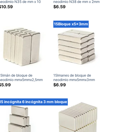
neodimio N35 de mm x 10
neodimio N38 de mm x 2mm
mm x 4 mm Imanes
x 4mm, imanes de bloque
$
10.59
$
6.59
rectangulares de tierras raras
fuertes de 15x2x4mm, imán
Imanes artesanales (12
de barra de tierras raras en
Embalar)
venta
15Bloque x5x3mm
15Imán de bloque de
15Imanes de bloque de
neodimio mmx5mmx2,5mm
neodimio mmx5mmx3mm
N35 fuerte 15x5x2,5mm
N52 fuertes imanes
$
5.99
$
6.99
imanes de bloque venta de
rectangulares de tierras raras
imán de barra de tierras raras
de 15x5x3mm
(10 Embalar)
15 incógnita 6 incógnita 3 mm bloque