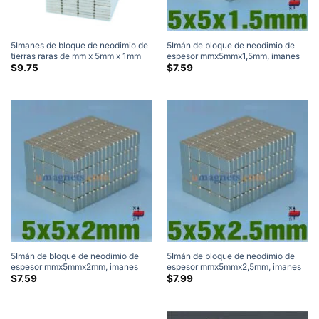
5Imanes de bloque de neodimio de
5Imán de bloque de neodimio de
tierras raras de mm x 5mm x 1mm
espesor mmx5mmx1,5mm, imanes
de espesor N35 fuerte imán
finos N35, imanes cuadrados de
$
9.75
$
7.59
cuadrado de 5x5x1mm venta
tierras raras cuadrados súper
fuertes (5 incógnita 5 x 1,5 mm)
5Imán de bloque de neodimio de
5Imán de bloque de neodimio de
espesor mmx5mmx2mm, imanes
espesor mmx5mmx2,5mm, imanes
finos N35, imanes cuadrados de
finos N35, imanes cuadrados de
$
7.59
$
7.99
tierras raras cuadrados súper
tierras raras cuadrados súper
fuertes (5 incógnita 5 x 2 mm)
fuertes (5 incógnita 5 x 2,5 mm)