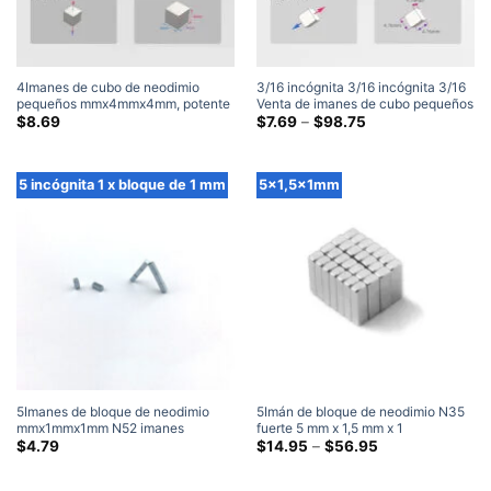
4Imanes de cubo de neodimio
3/16 incógnita 3/16 incógnita 3/16
pequeños mmx4mmx4mm, potente
Venta de imanes de cubo pequeños
imán negro de tierras raras N42
de tierras raras súper fuertes N52
Gama
$
8.69
$
7.69
–
$
98.75
de
(100 Embalar)
de imanes de cubo de neodimio en
precios:
pulgadas
$7.69
(4.76×4.76×4.76milímetros)
a
5 incógnita 1 x bloque de 1 mm
5x1,5x1mm
través
de
$98.75
5Imanes de bloque de neodimio
5Imán de bloque de neodimio N35
mmx1mmx1mm N52 imanes
fuerte 5 mm x 1,5 mm x 1
cuadrados fuertes de tierras raras
mm×1.5Imanes rectangulares de
Gama
$
4.79
$
14.95
–
$
56.95
de
imán rectangular de 5x1x1mm
tierras raras de x 1 mm Home Depot
precios:
$14.95