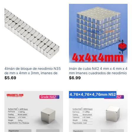
4Imán de bloque de neodimio N35
Imán de cubo N42 4 mm x 4 mm x 4
de mm x 4mm x 3mm, imanes de
mm Imanes cuadrados de neodimio
cubo de tierras raras fuertes para
súper fuertes niquelado
$
5.69
$
6.99
manualidades 4x4x3mm (50
Embalar)
4.76x4,76x4,76mm N52