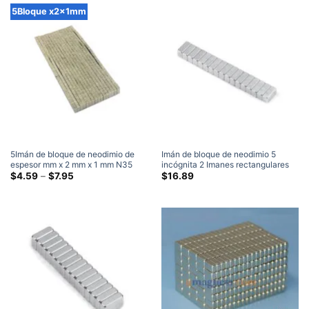
a
5Bloque x2x1mm
través
de
$56.95
5Imán de bloque de neodimio de
Imán de bloque de neodimio 5
espesor mm x 2 mm x 1 mm N35
incógnita 2 Imanes rectangulares
Imanes rectangulares de tierras
Gama
de tierras raras cuadrados fuertes
$
4.59
–
$
7.95
$
16.89
de
raras ultrafinos de 5x2x1 mm a la
N35 de 2mm de espesor (100
precios:
venta Home Depot
Embalar)
$4.59
a
través
de
$7.95