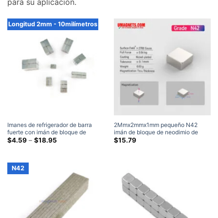
para su aplicación.
Longitud 2mm - 10milímetros
Imanes de refrigerador de barra
2Mmx2mmx1mm pequeño N42
fuerte con imán de bloque de
imán de bloque de neodimio de
tierras raras de neodimio
Gama
tierras raras pequeños imanes
$
4.59
–
$
18.95
$
15.79
de
cuadrados venta 2x2x1mm
precios:
$4.59
a
N42
través
de
$18.95