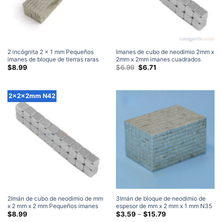
2 incógnita 2 x 1 mm Pequeños
Imanes de cubo de neodimio 2mm x
imanes de bloque de tierras raras
2mm x 2mm imanes cuadrados
de neodimio N42 (200 Embalar)
pequeños N42 imanes de cubo de
El
El
$
8.99
$
6.99
$
6.71
precio
precio
tierras raras súper fuertes venta
original
actual
cubo magnético
era:
es:
$6.99.
$6.71.
2x2x2mm N42
2Imán de cubo de neodimio de mm
3Imán de bloque de neodimio de
x 2 mm x 2 mm Pequeños imanes
espesor de mm x 2 mm x 1 mm N35
de cubo de tierras raras N42
Imanes rectangulares de tierras
Gama
$
8.99
$
3.59
–
$
15.79
de
fuertes 2x2x2 mm (150 Embalar)
raras ultrafinos para la venta Home