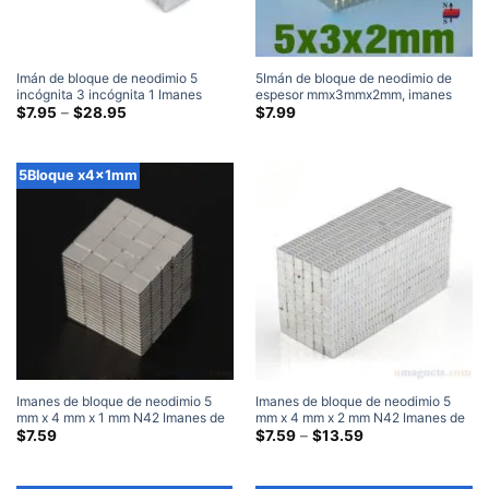
Imán de bloque de neodimio 5
5Imán de bloque de neodimio de
incógnita 3 incógnita 1 Imanes
espesor mmx3mmx2mm, imanes
finos fuertes N35 de mm, imanes
Gama
finos N35, imanes cuadrados de
$
7.95
–
$
28.95
$
7.99
de
rectangulares de tierras raras para
tierras raras cuadrados súper
precios:
manualidades, Home Depot
fuertes (5 incógnita 3 x 2 mm)
$7.95
a
5Bloque x4x1mm
través
de
$28.95
Imanes de bloque de neodimio 5
Imanes de bloque de neodimio 5
mm x 4 mm x 1 mm N42 Imanes de
mm x 4 mm x 2 mm N42 Imanes de
tierras raras rectangulares, planos,
tierras raras rectangulares planos
Gama
$
7.59
$
7.59
–
$
13.59
de
delgados y pequeños, a la venta,
pequeños y delgados Venta
precios:
bloques magnéticos
Amazon para manualidades
$7.59