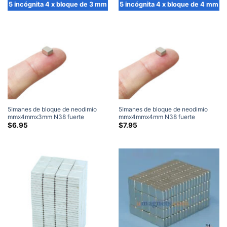
a
5 incógnita 4 x bloque de 3 mm
5 incógnita 4 x bloque de 4 mm
través
de
$13.59
5Imanes de bloque de neodimio
5Imanes de bloque de neodimio
mmx4mmx3mm N38 fuerte
mmx4mmx4mm N38 fuerte
5x4x3mm imán rectangular de
5x4x4mm imán rectangular de
$
6.95
$
7.95
tierras raras venta
tierras raras venta