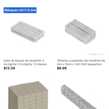
precios:
Depot 3x2x1 mm
$3.59
a
3bloqueo x2x1.5 mm
través
de
$15.79
Imán de bloque de neodimio 3
3Imanes cuadrados de neodimio de
incógnita 2 incógnita 1.5 Imanes
mm x 3mm x 1mm N42 pequeños
rectangulares de tierras raras Srong
imanes cuadrados de tierras raras
$
12.59
$
6.99
mm N35 para imanes artesanales
imanes rectangulares planos
(100 Embalar)
ultrafinos de 3x3x1mm Home
Depot