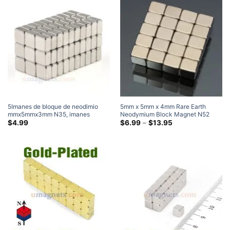
5Imanes de bloque de neodimio
5
mm x 5mm x 4mm Rare Earth
mmx5mmx3mm N35, imanes
Neodymium Block Magnet N52
cuadrados de tierras raras
Strong Cuboid Magnet 5x5x4mm
Gama
$
4.99
$
6.99
–
$
13.95
de
rectangulares planos pequeños y
Rectangular Magnets
precios:
fuertes, venta de 5x5x3mm
$6.99
a
través
de
$13.95