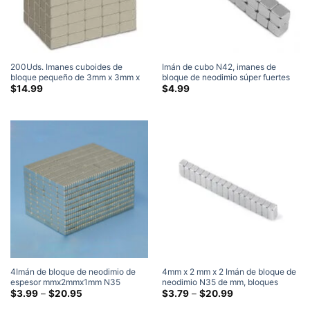
200Uds. Imanes cuboides de
Imán de cubo N42, imanes de
bloque pequeño de 3mm x 3mm x
bloque de neodimio súper fuertes
2mm imanes pequeños de neodimio
de 3mm x 3mm x 3mm, niquelado
$
14.99
$
4.99
N50 de tierras raras
4Imán de bloque de neodimio de
4mm x 2 mm x 2 Imán de bloque de
espesor mmx2mmx1mm N35
neodimio N35 de mm, bloques
imanes rectangulares ultrafinos de
Gama
cuadrados fuertes, imanes
Gama
$
3.99
–
$
20.95
$
3.79
–
$
20.99
de
de
tierras raras a la venta Home Depot
rectangulares de tierras raras para