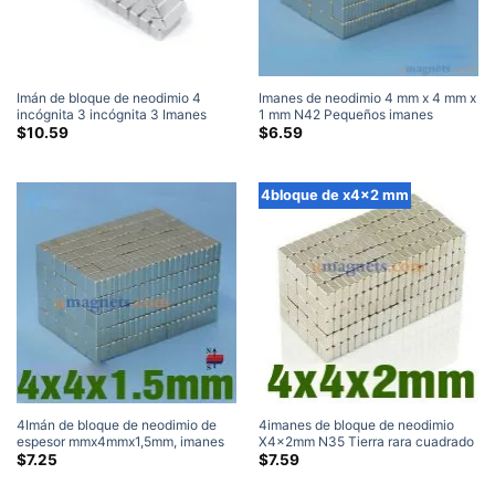
Imán de bloque de neodimio 4
Imanes de neodimio 4 mm x 4 mm x
incógnita 3 incógnita 3 Imanes
1 mm N42 Pequeños imanes
artesanales rectangulares fuertes
cuadrados de bloques de tierras
$
10.59
$
6.59
de tierras raras mm N35 a la venta
raras Imanes rectangulares planos
(100 Embalar)
ultrafinos a la venta Home Depot
4bloque de x4x2 mm
4Imán de bloque de neodimio de
4imanes de bloque de neodimio
espesor mmx4mmx1,5mm, imanes
X4x2mm N35 Tierra rara cuadrado
finos de papel N35, imanes
Bloques magnéticos a granel
$
7.25
$
7.59
cuadrados de tierras raras (4
4mmx4mmx2mm
incógnita 4 x 1,5 mm)