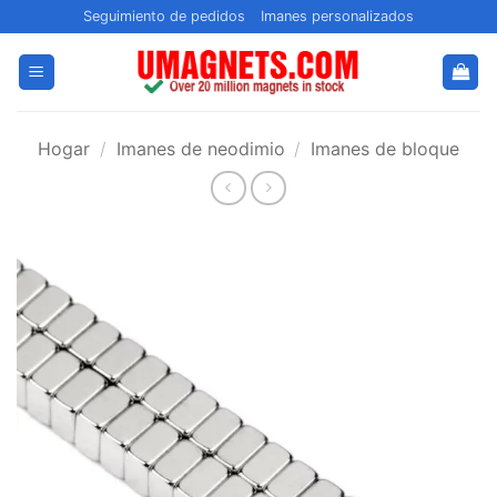
Saltar
Seguimiento de pedidos
Imanes personalizados
al
contenido
Hogar
/
Imanes de neodimio
/
Imanes de bloque