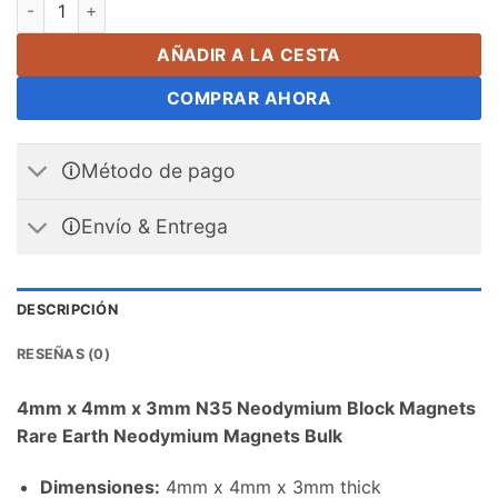
4Imán de bloque de neodimio N35 de mm x 4mm x 3mm, imanes
AÑADIR A LA CESTA
COMPRAR AHORA
🛈Método de pago
🛈Envío & Entrega
DESCRIPCIÓN
RESEÑAS (0)
4
mm x 4mm x 3mm N35 Neodymium Block Magnets
Rare Earth Neodymium Magnets Bulk
Dimensiones
:
4
mm x 4mm x 3mm thick