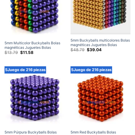
5mm Buckyballs multicolores Bolas
5mm Multicolor Buckyballs Bolas
magnéticas Juguetes Bolas
magnéticas Juguetes Bolas
magnéticas Rompecabezas Imanes
El
El
$
48.79
$
39.04
magnéticas Rompecabezas Imanes
El
El
$
13.79
$
11.58
precio
precio
de esfera de neodimio Juego de
precio
precio
de esfera de neodimio Juego de
original
actual
1000 piezas
original
actual
216 piezas
era:
es:
era:
es:
$48.79.
$39.04.
$13.79.
$11.58.
5Juego de 216 piezas
5Juego de 216 piezas
5mm Púrpura Buckyballs Bolas
5mm Red Buckyballs Bolas