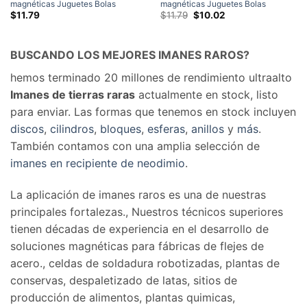
magnéticas Juguetes Bolas
magnéticas Juguetes Bolas
magnéticas Rompecabezas N42
magnéticas Rompecabezas N42
El
El
$
11.79
$
11.79
$
10.02
precio
precio
Esfera Imanes de neodimio Juego
Esfera Imanes de neodimio Juego
original
actual
de 216 piezas
de 216 piezas
era:
es:
$11.79.
$10.02.
BUSCANDO LOS MEJORES IMANES RAROS?
hemos terminado 20 millones de rendimiento ultraalto
Imanes de tierras raras
actualmente en stock, listo
para enviar. Las formas que tenemos en stock incluyen
discos
,
cilindros
,
bloques
,
esferas
,
anillos
y
más
.
También contamos con una amplia selección de
imanes en recipiente de neodimio
.
La aplicación de imanes raros es una de nuestras
principales fortalezas., Nuestros técnicos superiores
tienen décadas de experiencia en el desarrollo de
soluciones magnéticas para fábricas de flejes de
acero., celdas de soldadura robotizadas, plantas de
conservas, despaletizado de latas, sitios de
producción de alimentos, plantas quimicas,