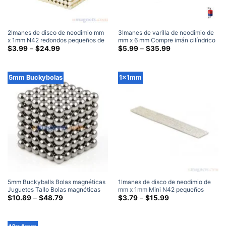
2Imanes de disco de neodimio mm
3Imanes de varilla de neodimio de
x 1mm N42 redondos pequeños de
mm x 6 mm Compre imán cilíndrico
tierras raras ultradelgados
Gama
de tierras raras pequeño y fuerte
Gama
$
3.99
–
$
24.99
$
5.99
–
$
35.99
de
de
pequeños imanes artesanales de
N35 Imanes artesanales de 3x6
precios:
precios:
2x1mm venta
mm
$3.99
$5.99
a
a
5mm Buckybolas
1x1mm
través
través
de
de
$24.99
$35.99
5mm Buckyballs Bolas magnéticas
1Imanes de disco de neodimio de
Juguetes Tallo Bolas magnéticas
mm x 1mm Mini N42 pequeños
Rompecabezas N35 Esfera Imanes
Gama
imanes redondos pequeños imanes
Gama
$
10.89
–
$
48.79
$
3.79
–
$
15.99
de
de
de neodimio
de tierras raras para manualidades
precios:
precios:
(1Imanes x1mm)
$10.89
$3.79
a
a