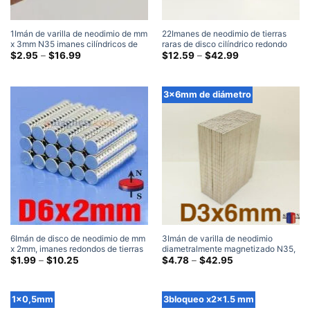
1Imán de varilla de neodimio de mm
22Imanes de neodimio de tierras
x 3mm N35 imanes cilíndricos de
raras de disco cilíndrico redondo
tierras raras fuertes para la venta
Gama
súper fuerte N35 de mm x 10mm,
Gama
$
2.95
–
$
16.99
$
12.59
–
$
42.99
de
de
imán pequeño de 1x3mm
imán niquelado para refrigerador
precios:
precios:
$2.95
$12.59
a
a
3x6mm de diámetro
través
través
de
de
$16.99
$42.99
6Imán de disco de neodimio de mm
3Imán de varilla de neodimio
x 2mm, imanes redondos de tierras
diametralmente magnetizado N35,
raras para nevera N42, imanes
Gama
potentes imanes diametrales de
Gama
$
1.99
–
$
10.25
$
4.78
–
$
42.95
de
de
artesanales pequeños de 6x2mm
cilindro de tierras raras para
precios:
precios:
manualidades, mm x 6mm
$1.99
$4.78
a
a
1x0,5mm
3bloqueo x2x1.5 mm
través
través