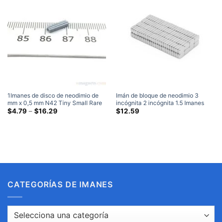
de
de
$10.25
$42.95
1Imanes de disco de neodimio de
Imán de bloque de neodimio 3
mm x 0,5 mm N42 Tiny Small Rare
incógnita 2 incógnita 1.5 Imanes
Earth Round 1×0.5mm Imanes
Gama
rectangulares de tierras raras Srong
$
4.79
–
$
16.29
$
12.59
de
artesanales
mm N35 para imanes artesanales
precios:
(100 Embalar)
$4.79
a
través
de
$16.29
CATEGORÍAS DE IMANES