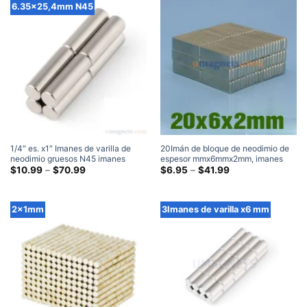
6.35x25,4mm N45
1/4″ es. x1″ Imanes de varilla de
20Imán de bloque de neodimio de
neodimio gruesos N45 imanes
espesor mmx6mmx2mm, imanes
cilíndricos de tierras raras fuertes
Gama
finos N35, imanes planos de tierras
Gama
$
10.99
–
$
70.99
$
6.95
–
$
41.99
de
de
venta artesanal DIY Home Depot
raras rectangulares súper fuertes
precios:
precios:
(6.35×25.4milímetros)
(20x6x2 mm)
$10.99
$6.95
a
a
2x1mm
3Imanes de varilla x6 mm
través
través
de
de
$70.99
$41.99