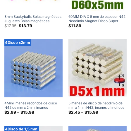
3mm Buckyballs Bolas magnéticas
60MM DIA X 5 mm de espesor N42
Juguetes Bolas magnéticas
Neodimio Magnet Disco Super
Rompecabezas Imanes de esfera
El
El
Fuerte Tierra Rara Manitizo Al por
$
17.95
$
13.79
$
11.89
precio
precio
de neodimio Juego de 512 piezas
mayor
original
actual
era:
es:
$17.95.
$13.79.
4Disco x2mm
4Mini imanes redondos de disco
5Imanes de disco de neodimio de
N42 de mm x 2mm, imanes
mm x 1mm N42, imanes cilíndricos
pequeños y potentes de neodimio
Gama
de tierras raras pequeños y fuertes,
Gama
$
2.99
–
$
15.98
$
2.45
–
$
15.99
de
de
de tierras raras (4 x 2 mm)
imanes de refrigerador de 5x1mm
precios:
precios:
$2.99
$2.45
a
a
4Disco de 1,5 mm.
través
través