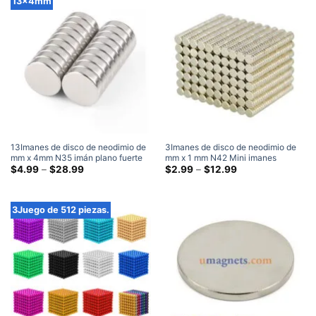
13x4mm
través
través
de
de
$48.79
$15.99
13Imanes de disco de neodimio de
3Imanes de disco de neodimio de
mm x 4mm N35 imán plano fuerte
mm x 1 mm N42 Mini imanes
de tierras raras potentes imanes
Gama
redondos de tierras raras pequeños
Gama
$
4.99
–
$
28.99
$
2.99
–
$
12.99
de
de
artesanales venta 13x4mm
y fuertes de 3x1 mm
precios:
precios:
$4.99
$2.99
a
a
3Juego de 512 piezas.
través
través
de
de
$28.99
$12.99