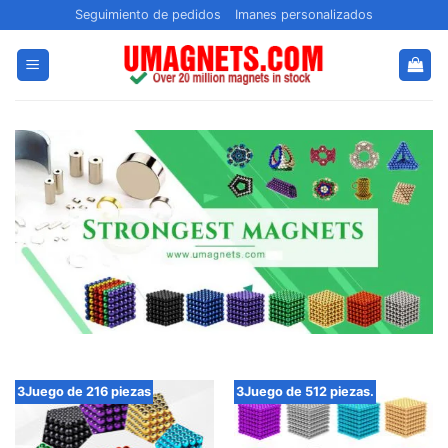
Saltar
Seguimiento de pedidos
Imanes personalizados
al
contenido
3Juego de 216 piezas
3Juego de 512 piezas.