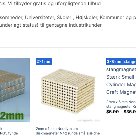
is. Vi tilbyder gratis og uforpligtende tilbud
ksomheder, Universiteter, Skoler , Højskoler, Kommuner og p
nderlagt status) til gentagne industrikunder.
2x1 mm
3x6 mm stang
3mm x 6 mm Neo
stangmagneter K
Rare Earth Cyli
$
5.99
–
$
35.
Craft Magnets
yk
2mm x 1 mm Neodymium
N35 tynde
diskmagneter N42 runde små sjældne