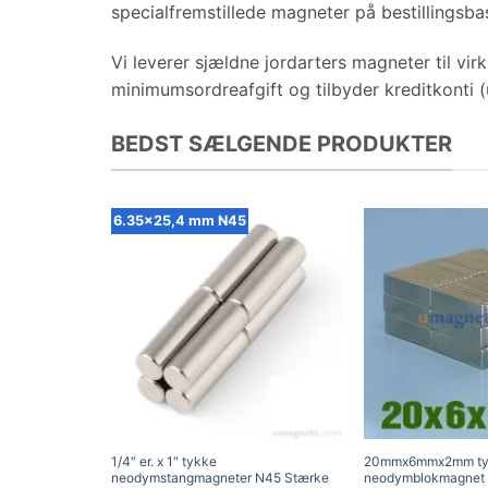
specialfremstillede magneter på bestillingsbas
Vi leverer sjældne jordarters magneter til vir
minimumsordreafgift og tilbyder kreditkonti (u
BEDST SÆLGENDE PRODUKTER
6.35x25,4 mm N45
1/4″ er. x 1″ tykke
20mmx6mmx2mm t
neodymstangmagneter N45 Stærke
neodymblokmagnet 