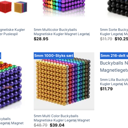
netiske Kugler
5mm Multicolor Buckyballs
5mm Sorte Bucky
r Puslespil
Magnetiske Kugler Magnet Legetøj
Kugler Legetøj M
gneter 512-delt
g
uværende
Kugler Puslespil Neodymium Kugle
Puslespil N35 N
Oprinde
$
28.95
$
11.79
$
10.2
is
pris
Magneter 512-dele sæt
Magneter 216-De
:
var:
3.79.
$11.79.
t
5mm 1000-Styks sæt
5mm 216-delt 
5mm Lilla Buckyb
Kugler Legetøj M
Puslespil N42 K
$
11.79
Magneter 216-De
5mm Multi Color Buckyballs
kyballs
Magnetiske Kugler Legetøj Magnet
Legetøj Magnet
Kugler Puslespil Neodymium Kugle
Oprindelig
Nuværende
$
48.79
$
39.04
eodymium Kugle
ig
uværende