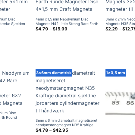
ium Disc
4mm x 1,5 mm Neodymium Disc
3mm x 2mm Neod
tærke Sjælden
Magnets N42 Little Strong Rare Earth
Magnets N35 Stro
eter 5x1 mm
risklasse:
Runde Magneter Disc 4×1.5mm
Prisklasse:
Cylinder Magnet
$
4.79
–
$
15.99
$
2.29
–
$
12.7
2.45
$4.79
Håndværksmagneter
magneter til salg
ed
ved
15.99
$15.99
3x6mm diametrisk
1x0,5 mm
ium Disc
rth Round
3mm x 6 mm diametralt magnetiseret
 6x2 mm Small
isklasse:
neodymstangmagnet N35 Kraftige
1.99
diametral sjældne jordarters
Prisklasse:
$
4.78
–
$
42.95
ed
$4.78
cylindermagneter til håndværk
10.25