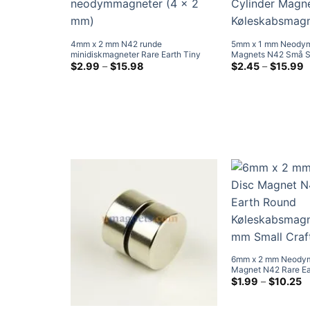
4mm x 2 mm N42 runde
5mm x 1 mm Neodym
minidiskmagneter Rare Earth Tiny
Magnets N42 Små S
Kraftige små neodymmagneter (4 x 2
Prisklasse:
Jord Cylinder Magn
P
$
2.99
–
$
15.98
$
2.45
–
$
15.99
$2.99
$
mm)
Køleskabsmagneter
ved
v
$15.98
$
6mm x 2 mm Neodym
Magnet N42 Rare Ea
Køleskabsmagneter
Pr
$
1.99
–
$
10.25
$
Craft Magnets
v
$