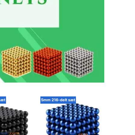
sæt
5mm 216-delt sæt