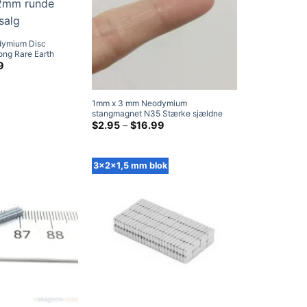
ymium Disc
ng Rare Earth
s 3x2mm runde
Prisklasse:
9
$2.29
ved
$12.79
1mm x 3 mm Neodymium
stangmagnet N35 Stærke sjældne
jordarters cylindermagneter til salg
Prisklasse:
$
2.95
–
$
16.99
$2.95
1x3 mm lille magnet
ved
$16.99
3x2x1,5 mm blok