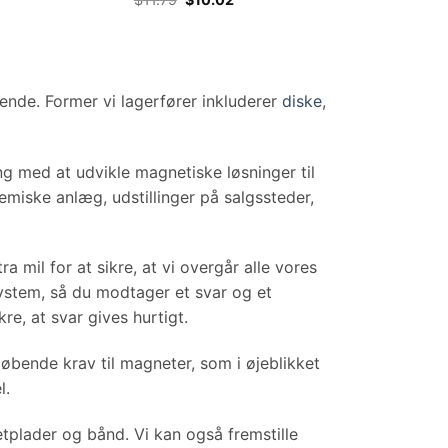
pris
pris
Magneter 216-Deles Sæt
var:
er:
$11.79.
$10.02.
 sende. Former vi lagerfører inkluderer
diske
,
ing med at udvikle magnetiske løsninger til
emiske anlæg, udstillinger på salgssteder,
mil for at sikre, at vi overgår alle vores
system, så du modtager et svar og et
re, at svar gives hurtigt.
løbende krav til magneter, som i øjeblikket
l.
plader og bånd. Vi kan også fremstille