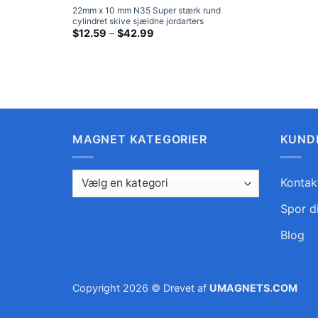
22mm x 10 mm N35 Super stærk rund
cylindret skive sjældne jordarters
neodymmagneter Nikkelbelagt
Prisklasse:
$
12.59
–
$
42.99
$12.59
magnet køleskab
ved
$42.99
MAGNET KATEGORIER
KUND
Kontak
Spor d
Blog
Copyright 2026 © Drevet af
UMAGNETS.COM