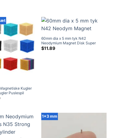
sæt
60mm dia x 5 mm tyk N42
Neodymium Magnet Disk Super
Strong Rare Earth Magnets Engros
$
11.89
Magnetiske Kugler
gler Puslespil
magneter 512-delt
elig
Nuværende
9
pris
er:
.
$13.79.
1x3 mm