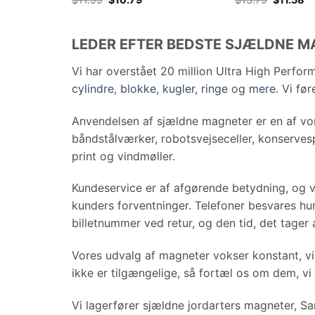
pris
pris
pris
pr
Magnets 216-Deles Sæt
Magneter 216-Dele
var:
er:
var:
er
$11.99.
$10.79.
$13.79.
$1
LEDER EFTER BEDSTE SJÆLDNE M
Vi har overstået 20 million Ultra High Perfo
cylindre
,
blokke
,
kugler
,
ringe
og
mere
. Vi fø
Anvendelsen af ​​sjældne magneter er en af ​​vo
båndstålværker, robotsvejseceller, konservesp
print og vindmøller.
Kundeservice er af afgørende betydning, og vo
kunders forventninger. Telefoner besvares hur
billetnummer ved retur, og den tid, det tager 
Vores udvalg af magneter vokser konstant, vi 
ikke er tilgængelige, så fortæl os om dem, vi 
Vi lagerfører sjældne jordarters magneter, 