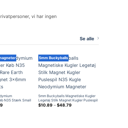
rivatpersoner, vi har ingen
Se alle
magneter
5mm Buckyballs
dymium
5mm Buckyballs Magnetiske Kugler
øb N35 Stærk Small
Legetøj Stilk Magnet Kugler Puslespil
nder Magnet 3x6mm
Prisklasse:
N35 Kugle Neodymium Magneter
Prisklasse:
99
$
10.89
–
$
48.79
$5.99
$10.89
ved
ved
$35.99
$48.79