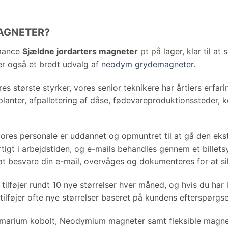
pris
pris
Magneter 1000-Styk Sæt
is
s Sæt
var:
er:
:
$48.79.
$39.04.
1.58.
AGNETER?
rmance
Sjældne jordarters magneter
pt på lager, klar til at
rer også et bredt udvalg af
neodym grydemagneter
.
res største styrker, vores senior teknikere har årtiers erfar
lanter, afpalletering af dåse, fødevareproduktionssteder, k
res personale er uddannet og opmuntret til at gå den ekstra 
tigt i arbejdstiden, og e-mails behandles gennem et billet
at besvare din e-mail, overvåges og dokumenteres for at sik
tilføjer rundt 10 nye størrelser hver måned, og hvis du har 
tilføjer ofte nye størrelser baseret på kundens efterspørgse
Samarium kobolt, Neodymium magneter samt fleksible magnet