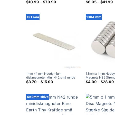
sjældne jordarters cylindermagneter
Prisklasse:
magneter Super stæ
P
$
10.99
–
$
70.99
$
6.95
–
$
41.99
$10.99
$
Håndværksudsalg DIY Home Depot
flade magneter til sj
ved
v
(6.35×25.4mm)
(20x6x2mm)
$70.99
$
1x1 mm
13x4 mm
1mm x 1 mm Neodymium
13mm x 4mm Neody
diskmagneter Mini N42 små runde
Magnets N35 Strong 
magneter Tiny sjældne jordarters
Prisklasse:
Magnet Kraftig Craf
$
3.79
–
$
15.99
$
4.99
–
$
28.99
$3.79
magneter til håndværk (1x1mm
13x4mm
ved
magneter)
$15.99
4x2mm skive