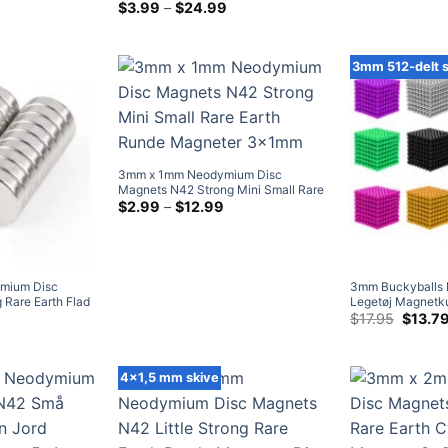
rke rektangulære
risklasse:
jordarter ultra tynde bittesmå 2x1 mm
Prisklasse:
$
3.99
–
$
24.99
6.95
$3.99
ældne jordarter
håndværksmagneter udsalg
ed
ved
41.99
$24.99
3mm 512-delt 
3mm x 1mm Neodymium Disc
Magnets N42 Strong Mini Small Rare
Earth Runde Magneter 3x1mm
Prisklasse:
$
2.99
–
$
12.99
$2.99
ved
$12.99
mium Disc
3mm Buckyballs 
Rare Earth Flad
Legetøj Magnetku
t Magnets Salg
Prisklasse:
Neodymium Kugle
Oprind
$
17.95
$
13.7
$4.99
pris
sæt
ved
var:
$28.99
$17.95
4x1,5 mm skive