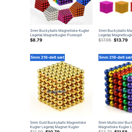
3mm Buckyballs Magnetiske Kugler
3mm Buckyballs Mag
Legetøj Magnetkugler Puslespil
Legetøj Magnetkugle
Neodymium Kugle Magneter 216-
Neodymium Kuglema
Oprindeli
N
$
8.79
$
17.95
$
13.79
pris
pr
Deles Sæt
sæt
var:
er
$17.95.
$1
5mm 216-delt sæt
5mm 216-delt sæ
5mm Guld Buckyballs Magnetiske
5mm Multicolor Buc
Kugler Legetøj Magnet Kugler
Magnetiske Kugler 
Puslespil N42 Kugle Neodymium
Oprindelig
Nuværende
Kugler Puslespil N
Oprindel
N
$
11.99
$
10.79
$
13.79
$
11.58