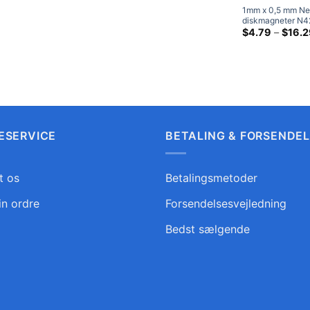
ved
1mm x 0,5 mm N
$42.95
diskmagneter N42
Earth Rund 1×0.
$
4.79
–
$
16.2
Håndværksmagne
ESERVICE
BETALING & FORSENDE
t os
Betalingsmetoder
in ordre
Forsendelsesvejledning
Bedst sælgende