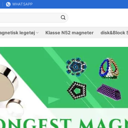
WHATSAPP
gnetisk legetøj
Klasse N52 magneter
disk&Block 