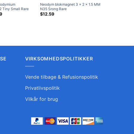
eodymium
Neodym blokmagnet 3 x 2 x 1.5 MM
 Tiny Small Rare
N35 Srong Rare
5mm
Prisklasse:
jordrektangelmagneter til
9
$
12.59
$4.79
ter
håndværksmagneter (100 Pakke)
ved
$16.29
LSE
VIRKSOMHEDSPOLITIKKER
Vende tilbage & Refusionspolitik
Privatlivspolitik
Vilkår for brug