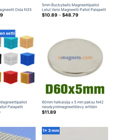
5mm Buckyballs Magneettipallot
gneetit Osta N35
Lelut Varsi Magneetti Pallot Palapelit
naisten
Hintaluokka:
N35 Pallo Neodyymi Magneetit
Hintaluokka:
99
$
10.89
–
$
48.79
$5.99
$10.89
nterimagneetti 3 x 6
kautta
kautta
neetit
$35.99
$48.79
n setti
agneettipallot
60mm halkaisija x 5 mm paksu N42
llot Palapelit
neodyymimagneettilevy erittäin
gneetit 512-
räinen
Nykyinen
vahvat harvinaisten maametallien
9
$
11.89
hinta
magneetit tukkumyynti
on:
.
$13.79.
1x 3 mm