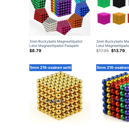
3mm Buckyballs Magneettipallot
3mm Buckyballs Mag
Lelut Magneettipallot Palapelit
Lelut Magneettipallo
Neodyymipallomagneetit 216-
Neodyymipallomagne
Alkuperä
N
$
8.79
$
17.95
$
13.79
hinta
hi
osainen setti
osainen setti
oli:
on
$17.95.
$1
5mm 216-osainen setti
5mm 216-osainen 