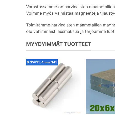
Varastossamme on harvinaisten maametallien 
Voimme myös valmistaa magneetteja tilaustyö
Toimitamme harvinaisten maametallien magneette
ole vähimmäistilausmaksua ja tarjoamme luottoti
MYYDYIMMÄT TUOTTEET
6.35x25,4mm N45