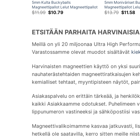
5mm Kulta Buckyballs
5mm Moniväriset Bu
Magneettipallot Lelut Magneettipallot
Magneettipallot Lelu
Palapelit N42 Pallo
Alkuperäinen
Nykyinen
Palapelit Neodyymip
Alkuperä
Ny
$
11.99
$
10.79
$
13.79
$
11.58
hinta
hinta
hinta
hi
Neodyymimagneetit 216-osainen
216-osainen setti
oli:
on:
oli:
on
setti
$11.99.
$10.79.
$13.79.
$1
ETSITÄÄN PARHAITA HARVINAISI
Meillä on yli 20 miljoonaa Ultra High Perfor
Varastossamme olevat muodot sisältävät
kie
Harvinaisten magneettien käyttö on yksi su
nauhaterästehtaiden magneettiratkaisujen kehi
kemialliset tehtaat, myyntipisteen näytöt, paina
Asiakaspalvelu on erittäin tärkeää, ja henki
kaikki Asiakkaamme odotukset. Puhelimeen vas
lippunumeron vastineeksi ja sähköpostiisi va
Magneettivalikoimamme kasvaa jatkuvasti, lisä
hetkellä ole saatavilla, kerro sitten meille n