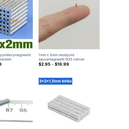
yymilevymagneetit
1mm x 3mm neodyymi
naisten
sauvamagneetti N35 vahvat
nterimagneetit
Hintaluokka:
harvinaisten maametallien
Hintaluokka:
9
$
2.95
–
$
16.99
$2.29
$2.95
agneetit
sylinterimagneetit myytävänä 1x3mm
kautta
kautta
pieni magneetti
$12.79
$16.99
3x2x1,5mm lohko