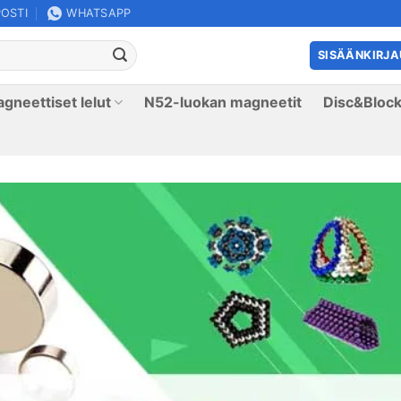
OSTI
WHATSAPP
SISÄÄNKIRJA
gneettiset lelut
N52-luokan magneetit
Disc&Block