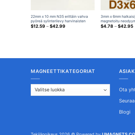
22mm x 10 mm N35 erittäin vahva
3mm x 6mm halkaisi
pyöreä sylinterilevy harvinaisten
magnetoitu neodyym
maametallien neodyymimagneetit
Hintaluokka:
N35 Tehokkaat halka
H
$
12.59
–
$
42.99
$
4.78
–
$
42.95
$12.59
Nikkelipinnoitettu
harvinaisen maameta
kautta
k
magneettijääkaappi
sylinterimagneetit a
$42.99
MAGNEETTIKATEGORIAT
ASIA
Ota yh
Seuraa 
Blogi
Tekijänoikeus 2026 © Powered by
UMAGNETS.C