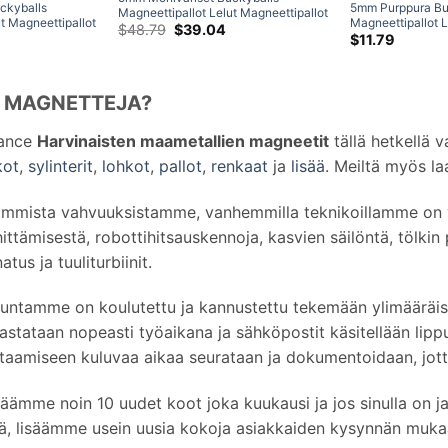
ckyballs
5mm Purppura Bu
Magneettipallot Lelut Magneettipallot
t Magneettipallot
Magneettipallot L
Palapelit Neodyymipallomagneetit
Alkuperäinen
Nykyinen
$
48.79
$
39.04
allomagneetit
inen
kyinen
Palapelit N42 Pal
$
11.79
hinta
hinta
1000-osainen setti
nta
Neodyymimagneet
oli:
on:
:
setti
$48.79.
$39.04.
1.58.
A MAGNETTEJA?
mance
Harvinaisten maametallien magneetit
tällä hetkellä v
kot
,
sylinterit
,
lohkot
,
pallot
,
renkaat
ja
lisää
. Meiltä myös l
urimmista vahvuuksistamme, vanhemmilla teknikoillamme 
ttämisestä, robottihitsauskennoja, kasvien säilöntä, tölkin 
tus ja tuuliturbiinit.
lökuntamme on koulutettu ja kannustettu tekemään ylimääräi
tataan nopeasti työaikana ja sähköpostit käsitellään lippuj
staamiseen kuluvaa aikaa seurataan ja dokumentoidaan, jot
ämme noin 10 uudet koot joka kuukausi ja jos sinulla on jat
iistä, lisäämme usein uusia kokoja asiakkaiden kysynnän muka