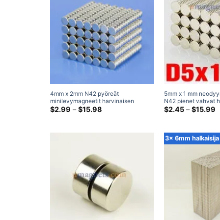
4mm x 2mm N42 pyöreät
5mm x 1 mm neodyy
minilevymagneetit harvinaisen
N42 pienet vahvat h
maametallin pienet tehokkaat pienet
Hintaluokka:
maametallien sylinte
H
$
2.99
–
$
15.98
$
2.45
–
$
15.99
$2.99
$
neodyymimagneetit (4 x 2mm)
mm jääkaappimagne
kautta
k
$15.98
$
3x 6mm halkaisija