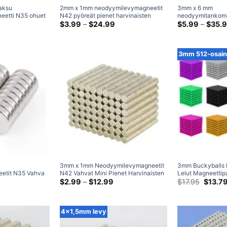
aksu
2mm x 1mm neodyymilevymagneetit
3mm x 6 mm
eetti N35 ohuet
N42 pyöreät pienet harvinaisten
neodyymitankoma
ahvat
intaluokka:
maametallien erittäin ohuet pienet
Hintaluokka:
vahva pieni harvi
$
3.99
–
$
24.99
$
5.99
–
$
35.
6.95
$3.99
set harvinaisten
2x1 mm askartelumagneetit
maametallien syli
autta
kautta
 magneetit (20x
mm askartelumag
41.99
$24.99
3mm 512-osaine
3mm x 1mm Neodyymilevymagneetit
3mm Buckyballs M
etit N35 Vahva
N42 Vahvat Mini Pienet Harvinaisten
Lelut Magneettipa
llien litteä
Hintaluokka:
Maametallien Pyöreät Magneetit
Hintaluokka:
Neodyymipalloma
Alkupe
$
2.99
–
$
12.99
$
17.95
$
13.7
$4.99
$2.99
hinta
3x1mm
osainen setti
kautta
kautta
oli:
 Ale 13x4mm
$28.99
$12.99
$17.95
4x1,5mm levy