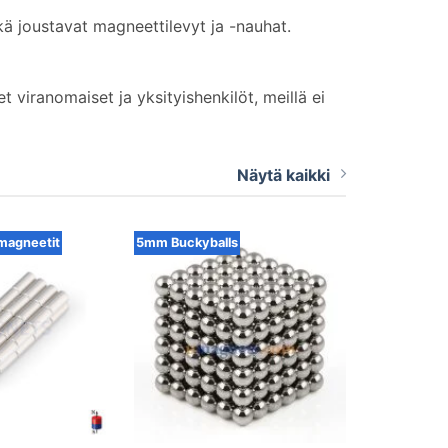
 joustavat magneettilevyt ja -nauhat.
t viranomaiset ja yksityishenkilöt, meillä ei
Näytä kaikki
magneetit
5mm Buckyballs