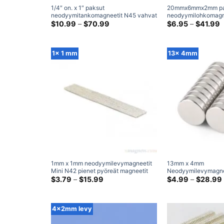
1/4″ on. x 1″ paksut
20mmx6mmx2mm p
neodyymitankomagneetit N45 vahvat
neodyymilohkomagn
harvinaisten maametallien
Hintaluokka:
magneetit erittäin v
H
$
10.99
–
$
70.99
$
6.95
–
$
41.99
$10.99
$
sylinterimagneetit askartelumyynti
suorakaiteen muotoi
kautta
k
Tee-se-itse kotivarasto
maametallien litteät
$70.99
$
(6.35×25.4mm)
6x2mm)
1x 1 mm
13x 4mm
1mm x 1mm neodyymilevymagneetit
13mm x 4mm
Mini N42 pienet pyöreät magneetit
Neodyymilevymagne
Pienet harvinaiset
Hintaluokka:
harvinaisten maameta
$
3.79
–
$
15.99
$
4.99
–
$
28.99
$3.79
maametallimagneetit askarteluun
magneetti Tehokas
kautta
(1x1mm magneetit)
askartelumagneetit
$15.99
4x2mm levy