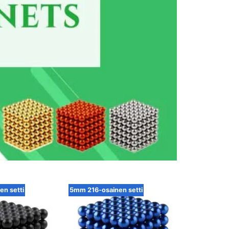
n setti
5mm 216-osainen setti