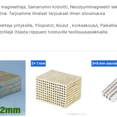
magneetteja, Samariumin koboltti, Neodyymimagneetit sekä
nä. Tarjoamme ilmaiset tarjoukset ilman sitoumuksia
ja yrityksille, Yliopistot, Koulut , korkeakoulut, Paikallise
lejä (tilasta riippuen) toistuville teollisuusasiakkaille.
2x 1 mm
3x6 mm sauva