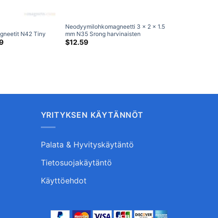
Neodyymilohkomagneetti 3 x 2 x 1.5
neetit N42 Tiny
mm N35 Srong harvinaisten
en maametallien
Hintaluokka:
maametallien suorakaidemagneetit
9
$
12.59
$4.79
askartelumagneetit
askartelumagneeteille (100 Pakata)
kautta
$16.29
YRITYKSEN KÄYTÄNNÖT
Palata & Hyvityskäytäntö
Tietosuojakäytäntö
Käyttöehdot