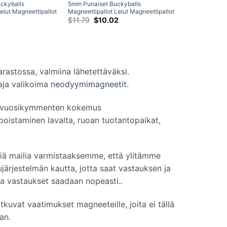
ckyballs
5mm Punaiset Buckyballs
elut Magneettipallot
Magneettipallot Lelut Magneettipallot
loiset
Palapelit N42 Palloiset
Alkuperäinen
Nykyinen
$
11.79
$
10.02
hinta
hinta
it 216-osainen
Neodyymimagneetit 216-osainen
oli:
on:
setti
$11.79.
$10.02.
arastossa, valmiina lähetettäväksi.
aaja valikoima
neodyymimagneetit
.
on vuosikymmenten kokemus
poistaminen lavalta, ruoan tuotantopaikat,
siä mailia varmistaaksemme, että ylitämme
ärjestelmän kautta, jotta saat vastauksen ja
ta vastaukset saadaan nopeasti..
kuvat vaatimukset magneeteille, joita ei tällä
an.