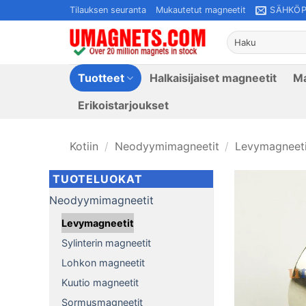
Siirry
Tilauksen seuranta
Mukautetut magneetit
SÄHKÖP
sisältöön
Etsi:
Tuotteet
Halkaisijaiset magneetit
Ma
Erikoistarjoukset
Kotiin
/
Neodyymimagneetit
/
Levymagneeti
TUOTELUOKAT
Neodyymimagneetit
Levymagneetit
Sylinterin magneetit
Lohkon magneetit
Kuutio magneetit
Sormusmagneetit