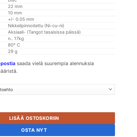
22 mm
10 mm
+/- 0.05 mm
Nikkelipinnoitettu (Ni-cu-ni)
Aksiaali- (Tangot tasaisissa päissä)
n.. 17kg
80° C
29 g
öpostia
saada vielä suurempia alennuksia
ääristä.
ttäin vahva pyöreä sylinterilevy harvinaisten maametallien ne
LISÄÄ OSTOSKORIIN
OSTA NYT