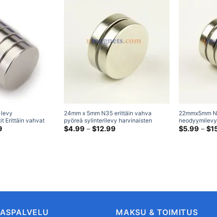
levy
24mm x 5mm N35 erittäin vahva
22mmx5mm N
 Erittäin vahvat
pyöreä sylinterilevy harvinaisten
neodyymilevy
etallien pyöreät
Hintaluokka:
maametallien neodyymimagneetit
Hintaluokka:
Nikkelipinnoit
9
$
4.99
–
$
12.99
$
5.99
–
$
1
$4.99
$4.99
pinnoitetut NdFeB-
Nikkelipinnoitettu magneettimoottori
maametallien
kautta
kautta
bby Lobby
askarteluun
$58.99
$12.99
KASPALVELU
MAKSU & TOIMITUS