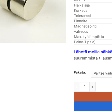
Halkaisija
Korkeus
Toleranssi
Pinnoite
Magnetisointi
vahvuus
Max. työlämpötila
Paino(1 pala)
Lähetä meille sähk
suuremmista tilausm
Pakata:
22mm x 10 mm N35 eri