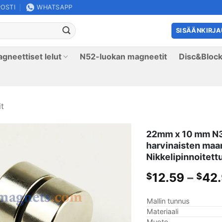
OSTI
WHATSAPP
SISÄÄNKIRJA
gneettiset lelut
N52-luokan magneetit
Disc&Block
t
22mm x 10 mm N35
harvinaisten maa
Nikkelipinnoitett
12.59
–
42
$
$
Mallin tunnus
Materiaali
Muoto