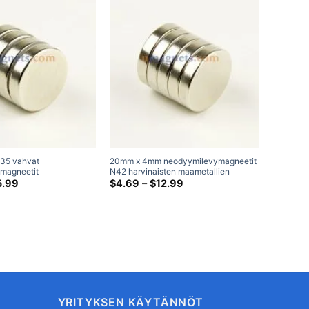
35 vahvat
20mm x 4mm neodyymilevymagneetit
25mm x 1
magneetit
N42 harvinaisten maametallien
levymagn
ettu harvinaisten
Hintaluokka:
levymagneetit 20x4mm iso pyöreä
Hintaluokka:
nikkelipi
5.99
$
4.69
–
$
12.99
$
5.99
$5.99
$4.69
 pyöreä magneetti
sylinterimagneetti Ale
maametal
kautta
kautta
$15.99
$12.99
YRITYKSEN KÄYTÄNNÖT