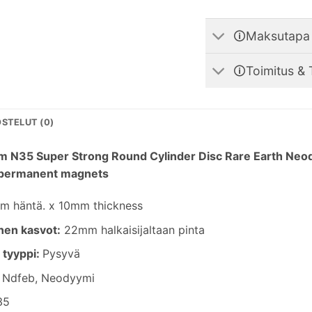
🛈Maksutapa
🛈Toimitus & 
STELUT (0)
 N35 Super Strong Round Cylinder Disc Rare Earth Neo
 permanent magnets
m häntä.
x 10mm thickness
nen kasvot:
22mm halkaisijaltaan pinta
 tyyppi:
Pysyvä
Ndfeb, Neodyymi
35