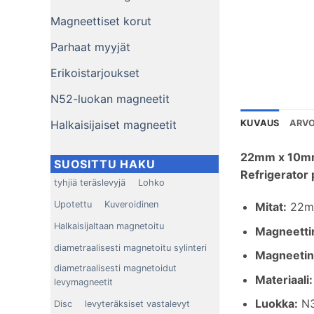
Magneettiset korut
Parhaat myyjät
Erikoistarjoukset
N52-luokan magneetit
Halkaisijaiset magneetit
KUVAUS
ARVO
22
mm x 10mm
SUOSITTU HAKU
Refrigerator
tyhjiä teräslevyjä
Lohko
Upotettu
Kuveroidinen
Mitat
:
22m
Halkaisijaltaan magnetoitu
Magneetti
diametraalisesti magnetoitu sylinteri
Magneetin
diametraalisesti magnetoidut
Materiaali
:
levymagneetit
Luokka:
N
Disc
levyteräksiset vastalevyt