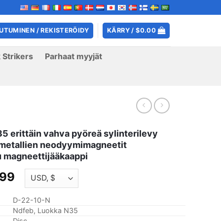
UTUMINEN / REKISTERÖIDY
KÄRRY /
$
0.00
 Strikers
Parhaat myyjät
 erittäin vahva pyöreä sylinterilevy
metallien neodyymimagneetit
u magneettijääkaappi
Hintaluokka:
.99
$12.59
kautta
D-22-10-N
$42.99
Ndfeb, Luokka N35
Disc