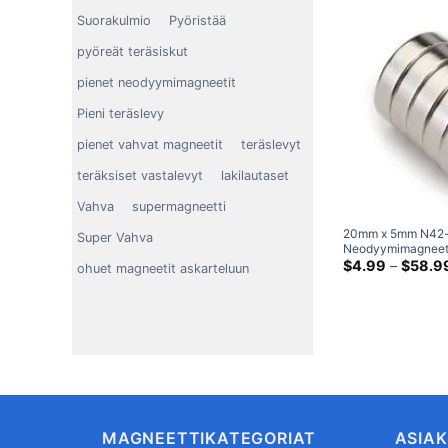
Suorakulmio
Pyöristää
pyöreät teräsiskut
pienet neodyymimagneetit
Pieni teräslevy
pienet vahvat magneetit
teräslevyt
teräksiset vastalevyt
lakilautaset
Vahva
supermagneetti
20mm x 5mm N42-
Super Vahva
Neodyymimagneetit
harvinaisten maam
$
4.99
–
$
58.9
ohuet magneetit askarteluun
magneetit Nikkeli
levymagneetit Ho
MAGNEETTIKATEGORIAT
ASIA