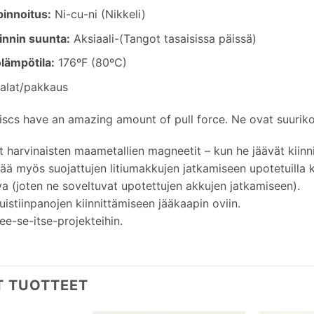
pinnoitus
:
Ni-cu-ni (Nikkeli)
innin suunta
:
Aksiaali-(Tangot tasaisissa päissä)
lämpötila
:
176ºF (80ºC)
alat/pakkaus
iscs have an amazing amount of pull force
. Ne ovat suuriko
t harvinaisten maametallien magneetit – kun he jäävät kiinni 
ää myös suojattujen litiumakkujen jatkamiseen upotetuilla k
a (joten ne soveltuvat upotettujen akkujen jatkamiseen).
istiinpanojen kiinnittämiseen jääkaapin oviin.
ee-se-itse-projekteihin.
T TUOTTEET