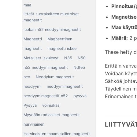
maa
Pinnoitus/
litteät suorakaiteen muotoiset
Magnetiso
magneetit
Max käyttö
luokan n52 neodyymimagneetit
Määrä:
2 p
Magneetti
Magneettinen
magneetit
magneetti iskee
These hefty d
Metalliset iskulevyt
N35
N50
Erittäin vahva
n52 neodyymimagneetit
Ndfeb
Voidaan käytt
neo
Neodyium magneetit
Sähköä johtav
neodyymi
neodyymimagneetit
Täydellinen mu
Erinomainen t
neodyymimagneetit n52
pysyvä
Pysyvä
voimakas
Myydään radiaaliset magneetit
LIITTYVÄ
harvinainen
Harvinaisten maametallien magneetit