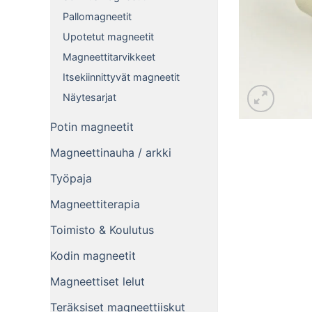
Pallomagneetit
Upotetut magneetit
Magneettitarvikkeet
Itsekiinnittyvät magneetit
Näytesarjat
Potin magneetit
Magneettinauha / arkki
Työpaja
Magneettiterapia
Toimisto & Koulutus
Kodin magneetit
Magneettiset lelut
Teräksiset magneettiiskut