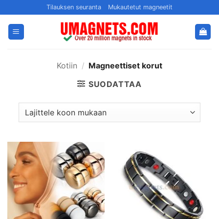
Siirry
Tilauksen seuranta
Mukautetut magneetit
sisältöön
Kotiin
/
Magneettiset korut
SUODATTAA