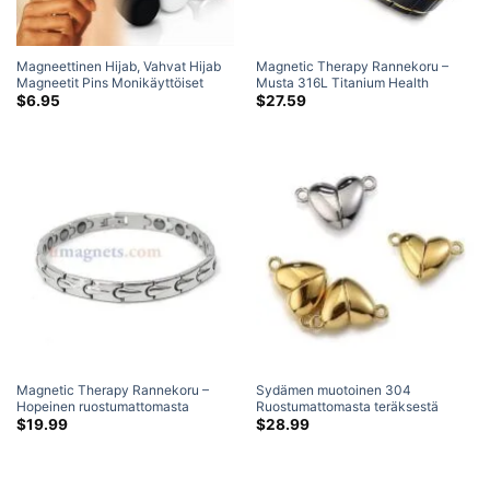
Magneettinen Hijab, Vahvat Hijab
Magnetic Therapy Rannekoru –
Magneetit Pins Monikäyttöiset
Musta 316L Titanium Health
Huivimagneetit Naisille Tytöille
ruostumattomasta teräksestä
$
6.95
$
27.59
Lapsille Kauniit Magneetit Hijabille
valmistettu magneettinen koru
miehelle
Magnetic Therapy Rannekoru –
Sydämen muotoinen 304
Hopeinen ruostumattomasta
Ruostumattomasta teräksestä
teräksestä valmistettu
tehdyt magneettiset
$
19.99
$
28.99
magneettikoru Terveysrannekoru
korukiinnikkeet harvinaisen
miehille Vaatetarvikkeet
maametallin neodyymimagneetti
hopea / Kulta