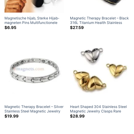
Magnetische hijab, Sterke Hijab-
Magnetic Therapy Bracelet
–
Black
magneten Pins Multifunctionele
316L Titanium Health Stainless
sjaalmagneten voor dames Meisjes
Steel Magnetic Jewelry For Man
$
6.95
$
27.59
Kindersjaalmagneten voor hijab
Magnetic Therapy Bracelet
–
Silver
Heart Shaped
304
Stainless Steel
Stainless Steel Magnetic Jewelry
Magnetic Jewelry Clasps Rare
Health Bracelet For Men Clothing
Earth Neodymium Magnet Silver
/
$
19.99
$
28.99
Accessories
Goud