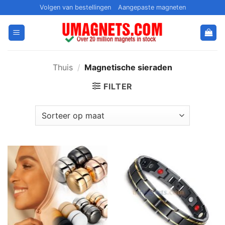
Ga
Volgen van bestellingen
Aangepaste magneten
naar
inhoud
Thuis
/
Magnetische sieraden
FILTER