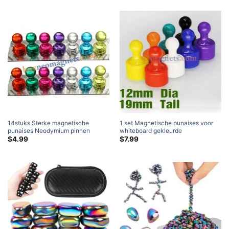
14stuks Sterke magnetische
1 set Magnetische punaises voor
punaises Neodymium pinnen
whiteboard gekleurde
Koelkastmagneten Onderwijs
kegelmagneten (12mm diameter x
$
4.99
$
7.99
Schilderen Punaise
19 mm hoog)