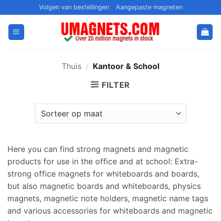
Ga
Volgen van bestellingen
Aangepaste magneten
naar
inhoud
Thuis
/
Kantoor & School
FILTER
Here you can find strong magnets and magnetic
products for use in the office and at school
:
Extra-
strong office magnets for whiteboards and boards
,
but also magnetic boards and whiteboards
,
physics
magnets
,
magnetic note holders
,
magnetic name tags
and various accessories for whiteboards and magnetic