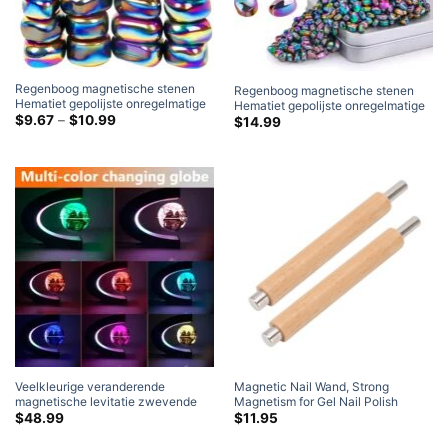
Regenboog magnetische stenen
Regenboog magnetische stenen
Hematiet gepolijste onregelmatige
Hematiet gepolijste onregelmatige
magneet (Groot)
Prijsklasse:
$
9.67
–
$
10.99
magneet, Magneetspeelgoed
$
14.99
$9.67
Bureauspeelgoed voor kantoor
door
Fidgetspeelgoed voor volwassenen
$10.99
(Klein)
Veelkleurige veranderende
Magnetic Nail Wand
,
Strong
magnetische levitatie zwevende
Magnetism for Gel Nail Polish
wereldbol met LED-verlichting,
Highly Magnetic Pen Tool for
$
48.99
$
11.95
Coole gadgets Zwevende Globe
Fascinating Art Effects
(2 Inpakken)
Decor