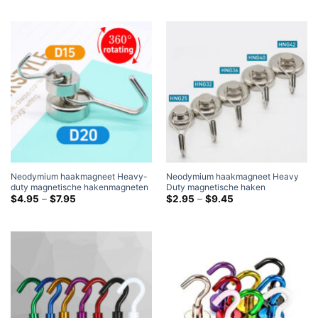
door
door
$15.95
$9.75
Neodymium haakmagneet Heavy-
Neodymium haakmagneet Heavy
duty magnetische hakenmagneten
Duty magnetische haken
Rechthoekige neodymium-
Prijsklasse:
Neodymium potmagneet met
Prijsklasse:
$
4.95
–
$
7.95
$
2.95
–
$
9.45
$4.95
$2.95
potmagneet (4 Inpakken)
roterende haak
door
door
$7.95
$9.45