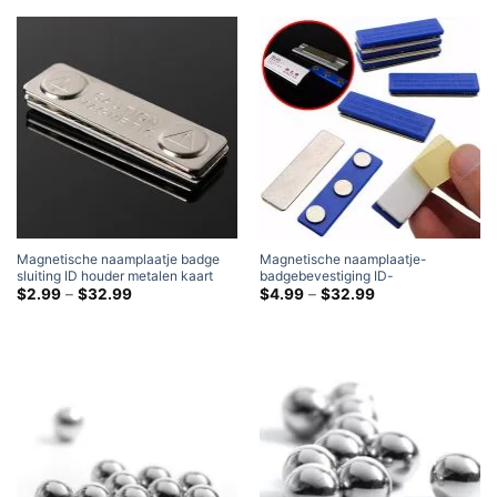
Magnetische naamplaatje badge
Magnetische naamplaatje-
sluiting ID houder metalen kaart
badgebevestiging ID-
sterke magneet
Prijsklasse:
houdermagneet Sterke
Prijsklasse:
$
2.99
–
$
32.99
$
4.99
–
$
32.99
$2.99
$4.99
badgehoudermagneet
door
door
$32.99
$32.99