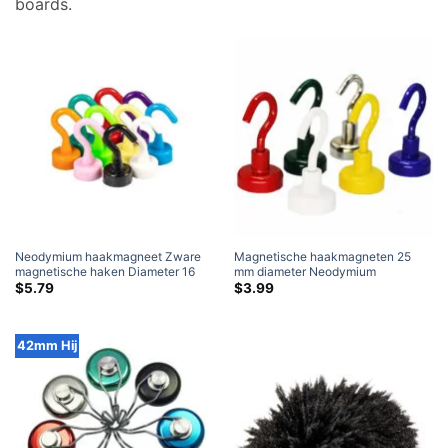
boards
.
Neodymium haakmagneet Zware
Magnetische haakmagneten 25
magnetische haken Diameter 16
mm diameter Neodymium
mm magneten
potmagneet met haak Sterk
$
5.79
$
3.99
bergingsgereedschap Verkoop
Walmart (6 Kleuren beschikbaar)
42mm Hij