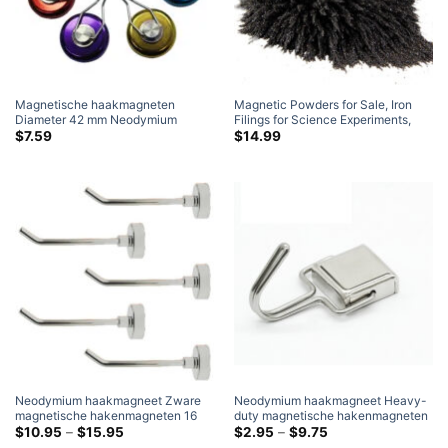
Magnetische haakmagneten
Magnetic Powders for Sale
,
Iron
Diameter 42 mm Neodymium
Filings for Science Experiments
,
Potmagneet met 360 Roterende
Iron Powder for Magnet Education
$
7.59
$
14.99
haak Sterk bergingsgereedschap
and School Projects
Home Depot Amazon
Neodymium haakmagneet Zware
Neodymium haakmagneet Heavy-
magnetische hakenmagneten 16
duty magnetische hakenmagneten
mm 20 mm Neodymium
Prijsklasse:
Rechthoekige neodymium-
Prijsklasse:
$
10.95
–
$
15.95
$
2.95
–
$
9.75
$10.95
$2.95
potmagneet
potmagneet