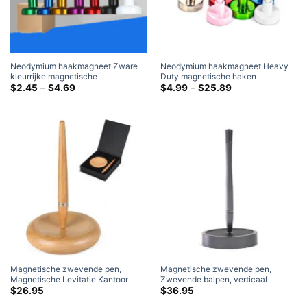
Neodymium haakmagneet Zware
Neodymium haakmagneet Heavy
kleurrijke magnetische
Duty magnetische haken
hakenmagneet Neodymium
Prijsklasse:
Magneten Mix kleuren (10
Prijsklasse:
$
2.45
–
$
4.69
$
4.99
–
$
25.89
$2.45
$4.99
potmagneet
Inpakken)
door
door
$4.69
$25.89
Magnetische zwevende pen,
Magnetische zwevende pen,
Magnetische Levitatie Kantoor
Zwevende balpen, verticaal
Drijvende Pen Schommel Vrij Niet
staand, Uniek bureau-decorcadeau
$
26.95
$
36.95
Vallen Fidget Speelgoed
met DOOS