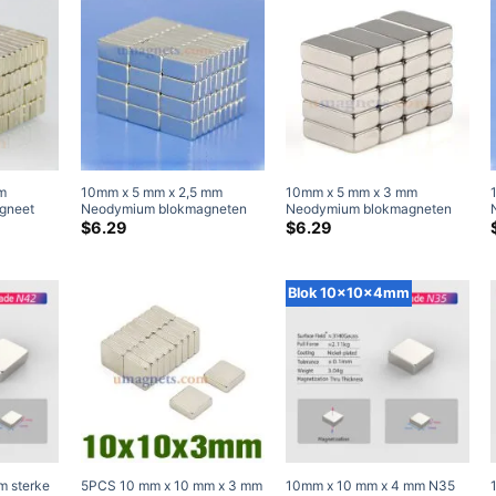
m
10mm x 5 mm x 2,5 mm
10mm x 5 mm x 3 mm
gneet
Neodymium blokmagneten
Neodymium blokmagneten
me-aarde
N35 Krachtige zeldzame-
N45 platte magneten Dunne
$
6.29
$
6.29
ten te
aarde rechthoekige
10x5x3mm rechthoekige
magneten te koop 10x5x2,5
zeldzame-aardemagneten te
mm (20 Inpakken)
koop
Blok 10x10x4mm
m sterke
5PCS 10 mm x 10 mm x 3 mm
10mm x 10 mm x 4 mm N35