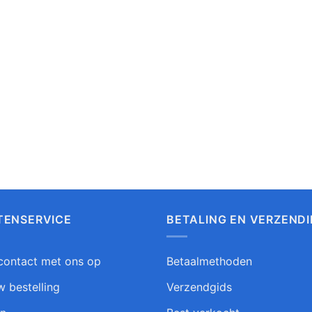
TENSERVICE
BETALING EN VERZEND
ontact met ons op
Betaalmethoden
w bestelling
Verzendgids