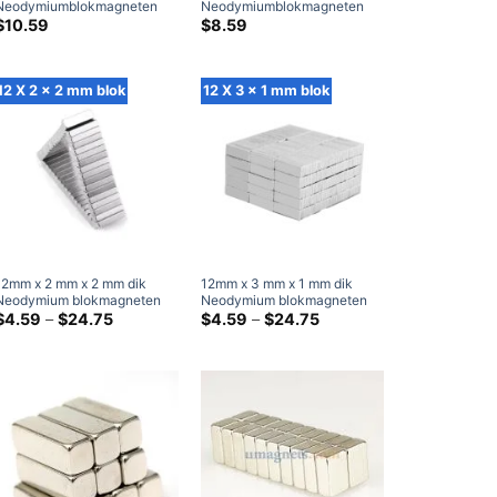
Neodymiumblokmagneten
Neodymiumblokmagneten
zeldzame aardse
zeldzame aardse
$
10.59
$
8.59
rechthoekmagneten
rechthoekmagneten Craft
ambachtsmagneten (20
magneten (5 Inpakken)
Inpakken)
12 X 2 x 2 mm blok
12 X 3 x 1 mm blok
12mm x 2 mm x 2 mm dik
12mm x 3 mm x 1 mm dik
Neodymium blokmagneten
Neodymium blokmagneten
N38 Supersterke 12x2x2mm
Prijsklasse:
N38 Supersterke 12x3x1mm
Prijsklasse:
$
4.59
–
$
24.75
$
4.59
–
$
24.75
$4.59
$4.59
zeldzame aarde
zeldzame aarde
door
door
rechthoekige magneet
rechthoekige magneet
$24.75
$24.75