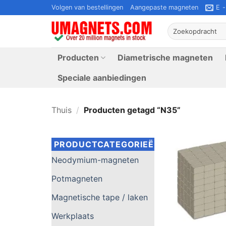
Ga
Volgen van bestellingen
Aangepaste magneten
E 
naar
Zoeken
inhoud
naar:
Producten
Diametrische magneten
Speciale aanbiedingen
Thuis
/
Producten getagd “N35”
PRODUCTCATEGORIEËN
Neodymium-magneten
Potmagneten
Magnetische tape / laken
Werkplaats