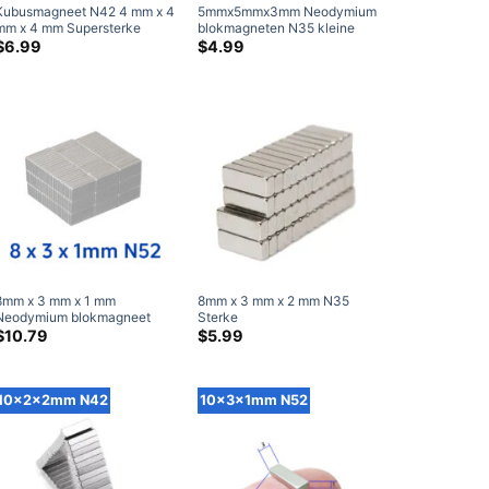
Kubusmagneet N42 4 mm x 4
5mmx5mmx3mm Neodymium
mm x 4 mm Supersterke
blokmagneten N35 kleine
neodymium vierkante
sterke platte rechthoek
$
6.99
$
4.99
magneten vernikkeld
zeldzame aarde vierkante
magneten verkoop
5x5x3mm
8mm x 3 mm x 1 mm
8mm x 3 mm x 2 mm N35
Neodymium blokmagneet
Sterke
N52 Sterke 8x3x1mm
neodymiumblokmagneten
$
10.79
$
5.99
blokmagneten Rare Earth
Strong zeldzame aardse
staafmagneet uitverkoop
ambachtsmagneten
8x3x2mm (50 Inpakken)
10x2x2mm N42
10x3x1mm N52