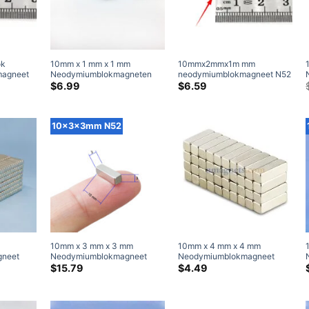
ok
10mm x 1 mm x 1 mm
10mmx2mmx1m mm
magneet
Neodymiumblokmagneten
neodymiumblokmagneet N52
ubus
rijsklasse:
N52 Strong 10x1x1mm
Strong zeldzame aarde
$
6.99
$
6.59
5.99
ldzame
Zeldzame aarde
rechthoekmagneten
oor
agneet
rechthoekige
10x2x1mm Craft magneten
31.99
magneetverkoop
10x3x3mm N52
10mm x 3 mm x 3 mm
10mm x 4 mm x 4 mm
neet
Neodymiumblokmagneet
Neodymiumblokmagneet
me aarde
N52 Strong zeldzame aardse
N35 Strong blok Zeldzame
$
15.79
$
4.49
n voor
rechthoekmagneten
aardse rechthoekmagneten
mmx2mm
10x3x3mm Craftmagneten
waar neodymiummagneten
te kopen (10 Inpakken)