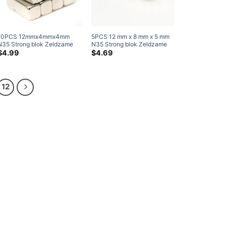
10PCS 12mmx4mmx4mm
5PCS 12 mm x 8 mm x 5 mm
N35 Strong blok Zeldzame
N35 Strong blok Zeldzame
aardneodymiummagneten
aardneodymiummagneten
$
4.99
$
4.69
hoog aangedreven magneten
12