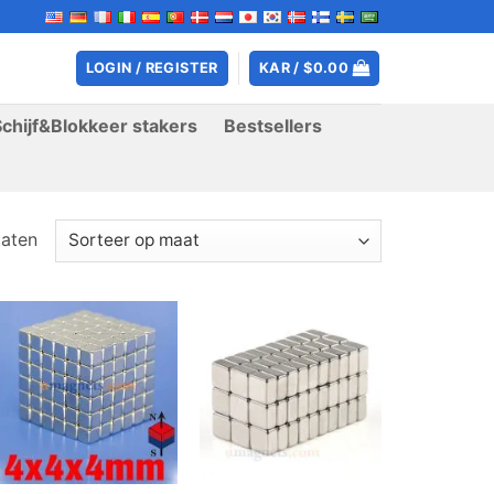
LOGIN / REGISTER
KAR /
$
0.00
Schijf&Blokkeer stakers
Bestsellers
taten