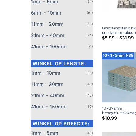
1mm - 5mm
(54)
6mm - 10mm
(51)
11mm - 20mm
(58)
8mmx8mmx8mm bl
neodymium kubus 
21mm - 40mm
(24)
super sterke N42 k
P
$
5.99
–
$
31.99
$
magneten 8 mm ze
d
41mm - 100mm
aardse vierkante m
(1)
$
10x3x2mm N35
WINKEL OP LENGTE:
1mm - 10mm
(32)
11mm - 20mm
(49)
21mm - 40mm
(45)
41mm - 150mm
(32)
10x3x2mm
Neodymiumblokmag
N35 Sterke zeldza
$
10.99
-rechthoekmagnete
WINKEL OP BREEDTE:
ambacht 10 mmx3
(50 Inpakken)
1mm - 5mm
(48)