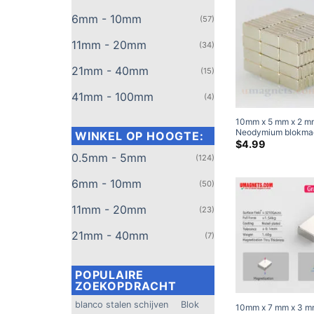
6mm - 10mm
(57)
11mm - 20mm
(34)
21mm - 40mm
(15)
41mm - 100mm
(4)
10mm x 5 mm x 2 m
Neodymium blokma
WINKEL OP HOOGTE:
N42 Sterke zeldza
$
4.99
rechthoekige magne
0.5mm - 5mm
(124)
koop 10x5x2mm
6mm - 10mm
(50)
11mm - 20mm
(23)
21mm - 40mm
(7)
POPULAIRE
ZOEKOPDRACHT
blanco stalen schijven
Blok
10mm x 7 mm x 3 m