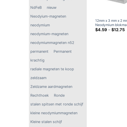
NdFeB
nieuw
Neodyium-magneten
12mm x 3 mm x 2 m
Neodymium blokma
neodymium
N38 Supersterke 
P
$
4.59
–
$
12.75
$
zeldzame aarde
neodymium-magneten
d
rechthoekige magn
$
neodymiummagneten n52
permanent
Permanent
krachtig
radiale magneten te koop
zeldzaam
Zeldzame aardmagneten
Rechthoek
Ronde
stalen spitsen met ronde schijf
kleine neodymiummagneten
Kleine stalen schijf