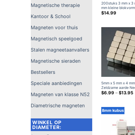
200stuks 3 mm x 3 
Magnetische therapie
mm kleine blokvorm
kubusvormige magn
$
14.99
Kantoor & School
Zeldzame aarde N
N50 kleine magnet
Magneten voor thuis
Magnetisch speelgoed
Stalen magneetaanvallers
Magnetische sieraden
Bestsellers
Speciale aanbiedingen
5mm x 5 mm x 4 mm
Zeldzame aarde N
blokmagneet N52 S
P
$
6.99
–
$
13.95
Magneten van klasse N52
kubusvormige magn
5x5x4mm Rechthoe
Diametrische magneten
magneten
8mm kubus
WINKEL OP
DIAMETER: