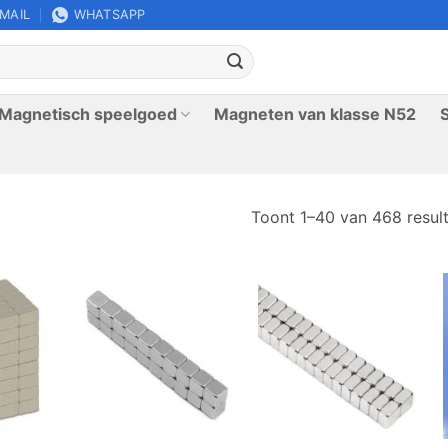
-MAIL
WHATSAPP
Magnetisch speelgoed
Magneten van klasse N52
Toont 1–40 van 468 resul