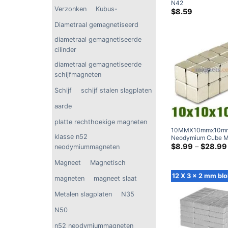
N42
Verzonken
Kubus-
neodymiumblokmag
$
8.59
krachtige zeldzame
Diametraal gemagnetiseerd
rechthoekmagneten
Inpakken)
diametraal gemagnetiseerde
cilinder
diametraal gemagnetiseerde
schijfmagneten
Schijf
schijf stalen slagplaten
aarde
platte rechthoekige magneten
10MMX10mmx10mm
klasse n52
Neodymium Cube M
Super Strong N42 C
$
8.99
–
$
28.99
neodymiummagneten
magneten Zeldzam
aardblokmagneet
Magneet
Magnetisch
12 X 3 x 2 mm blo
magneten
magneet slaat
Metalen slagplaten
N35
N50
n52 neodymiummagneten