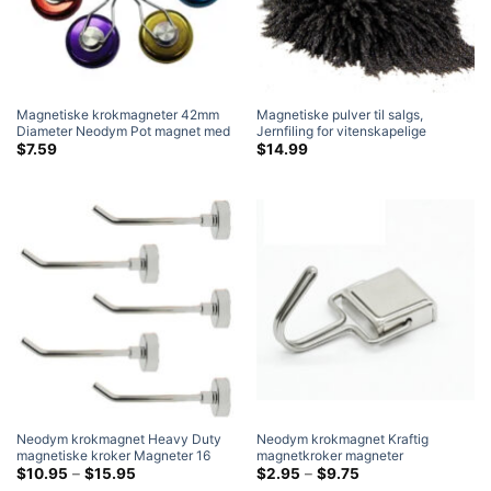
Magnetiske krokmagneter 42mm
Magnetiske pulver til salgs,
Diameter Neodym Pot magnet med
Jernfiling for vitenskapelige
360 Roterende krok Sterk
eksperimenter, Jernpulver for
$
7.59
$
14.99
bergingsverktøy Home Depot
magnetutdanning og
Amazon
skoleprosjekter
Neodym krokmagnet Heavy Duty
Neodym krokmagnet Kraftig
magnetiske kroker Magneter 16
magnetkroker magneter
mm 20 mm Neodym grytemagnet
Prisklasse:
rektangulær neodym grytemagnet
Prisklasse:
$
10.95
–
$
15.95
$
2.95
–
$
9.75
$10.95
$2.95