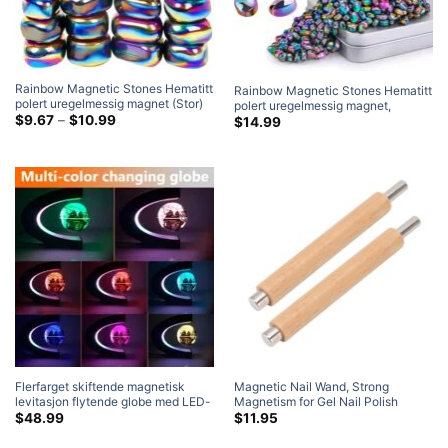
Rainbow Magnetic Stones Hematitt
Rainbow Magnetic Stones Hematitt
polert uregelmessig magnet (Stor)
polert uregelmessig magnet,
Prisklasse:
$
9.67
–
$
10.99
Magnet Leker Skrivebord Leker for
$
14.99
$9.67
Office Fidget Leker for voksne
gjennom
(Liten)
$10.99
Flerfarget skiftende magnetisk
Magnetic Nail Wand
,
Strong
levitasjon flytende globe med LED-
Magnetism for Gel Nail Polish
lys, Kule Gadgets Floating Globe
Highly Magnetic Pen Tool for
$
48.99
$
11.95
Dekor
Fascinating Art Effects
(2 Pakke)