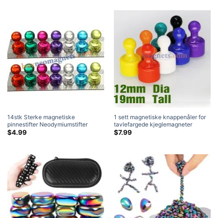
14stk Sterke magnetiske
1 sett magnetiske knappenåler for
pinnestifter Neodymiumstifter
tavlefargede kjeglemagneter
Kjøleskapsmagneter Undervisning
(12mm dia x 19 mm høy)
$
4.99
$
7.99
Maling tommelstift