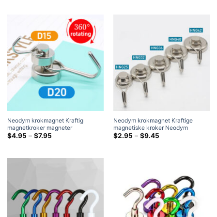
gjennom
gjennom
$15.95
$9.75
Neodym krokmagnet Kraftig
Neodym krokmagnet Kraftige
magnetkroker magneter
magnetiske kroker Neodym
rektangulær neodym grytemagnet
Prisklasse:
grytemagnet med roterende krok
Prisklasse:
$
4.95
–
$
7.95
$
2.95
–
$
9.45
$4.95
$2.95
(4 Pakke)
gjennom
gjennom
$7.95
$9.45