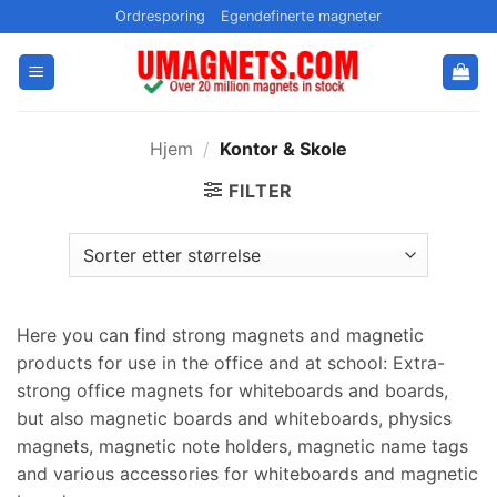
Gå
Ordresporing
Egendefinerte magneter
til
innhold
Hjem
/
Kontor & Skole
FILTER
Here you can find strong magnets and magnetic
products for use in the office and at school
:
Extra-
strong office magnets for whiteboards and boards
,
but also magnetic boards and whiteboards
,
physics
magnets
,
magnetic note holders
,
magnetic name tags
and various accessories for whiteboards and magnetic