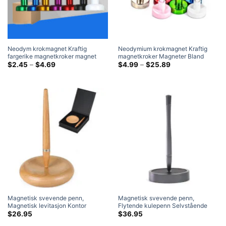
Neodym krokmagnet Kraftig
Neodymium krokmagnet Kraftig
fargerike magnetkroker magnet
magnetkroker Magneter Bland
Neodym grytemagnet
Prisklasse:
farger (10 Pakke)
Prisklasse:
$
2.45
–
$
4.69
$
4.99
–
$
25.89
$2.45
$4.99
gjennom
gjennom
$4.69
$25.89
Magnetisk svevende penn,
Magnetisk svevende penn,
Magnetisk levitasjon Kontor
Flytende kulepenn Selvstående
Flytende Pen Swing Fritt Ikke Fall
vertikalt, Unik
$
26.95
$
36.95
Fidget Toy
skrivebordsdekorgave med ESK