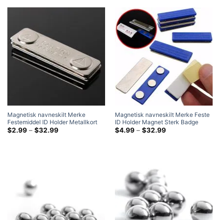
Magnetisk navneskilt Merke
Magnetisk navneskilt Merke Feste
Festemiddel ID Holder Metallkort
ID Holder Magnet Sterk Badge
Sterk magnet
Prisklasse:
Holder Magnet
Prisklasse:
$
2.99
–
$
32.99
$
4.99
–
$
32.99
$2.99
$4.99
gjennom
gjennom
$32.99
$32.99