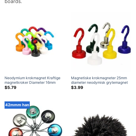
boards
.
Neodymium krokmagnet Kraftige
Magnetiske krokmagneter 25mm
magnetkroker Diameter 16mm
diameter neodymisk grytemagnet
magneter
med krok sterk bergingsverktøy
$
5.79
$
3.99
salg walmart (6 Farger avaible)
42mmm han