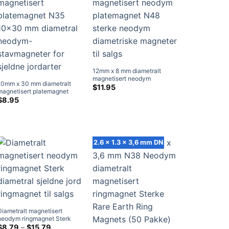
12mm x 8 mm diametralt
magnetisert neodym
10mm x 30 mm diametralt
platemagnet N48 sterke
$
11.95
magnetisert platemagnet
neodym diametriske
N35 10x30 mm diametral
$
8.95
magneter til salgs
neodym-stavmagneter for
sjeldne jordarter
2.6 x 1.3 x 3,6 mm DN
Diametralt magnetisert
neodym ringmagnet Sterk
diametral sjeldne jord
Prisklasse:
$
8.79
–
$
15.79