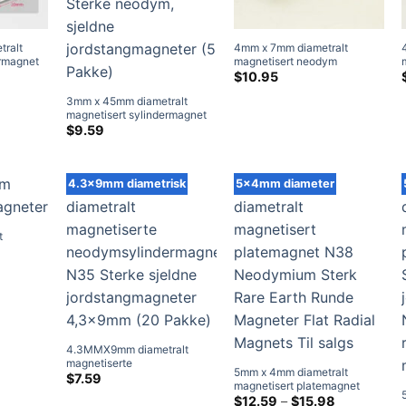
ralt
4mm x 7mm diametralt
ermagnet
magnetisert neodym
gneter
stangmagnet N38UH Sterke
$
10.95
neodym diametriske
3mm x 45mm diametralt
eldne
magneter til salgs
magnetisert sylindermagnet
N50 diametriske magneter
$
9.59
Sterke neodym, sjeldne
jordstangmagneter (5 Pakke)
4.3x9mm diametrisk
5x4mm diameter
t
net N35
risklasse:
7.59
gjennom
29.79
 Hjem
4.3MMX9mm diametralt
magnetiserte
5mm x 4mm diametralt
neodymsylindermagneter
$
7.59
magnetisert platemagnet
N35 Sterke sjeldne
N38 Neodymium Sterk Rare
Prisklasse:
$
12.59
–
$
15.98
jordstangmagneter 4,3x9mm