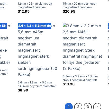
tralt
12mm x 25 mm diametralt
15mm x 20 mm diametralt
isk
magnetisert neodym
magnetisert neodym-
platemagnet N48 sterke
skivemagnet N48 sterke
$
12.95
$
20.95
neodym diametriske
neodym-diametriske
magneter til salgs
magneter til salgs
m DN
2.6 x 1.3 x 5,6 mm dn
,7 mm
tralt
3.8mm x 3,2 mm x 2,5 mm
gnet
N45H neodym diametralt
ing
2.6mm x 1,3 mm x 5,6 mm
magnetisert ringmagnet Sterk
$
13.98
)
n45m neodymium diametralt
diametral ringmagnet for
magnetisert ringmagnet sterk
$
8.99
sjeldne jordarter (2 Pakke)
sjelden jordringmagneter (50
Pakke)
1
2
3