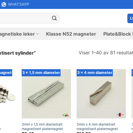
WHATSAPP
L
gnetiske leker
Klasse N52 magneter
Plate&Block 
Viser 1–40 av 81 resulta
isert sylinder”
magnet
3 x 1,5 mm diameter
3 x 4 mm diameter
3mm x 1,5 mm diametralt
3mm x 4 mm diametralt
m
magnetisert platemagnet
magnetisert platemagnet