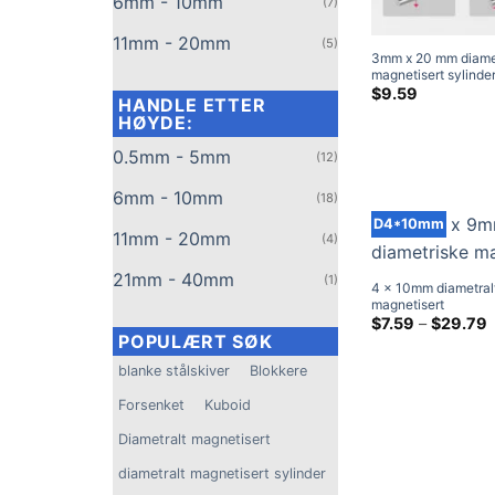
6mm - 10mm
(7)
11mm - 20mm
(5)
3mm x 20 mm diamet
magnetisert sylind
N50 diametriske ma
$
9.59
HANDLE ETTER
Sterke neodym-
HØYDE:
stavmagneter for sj
jordarter (10 Pakke)
0.5mm - 5mm
(12)
6mm - 10mm
(18)
D4*10mm
11mm - 20mm
(4)
21mm - 40mm
(1)
4 x 10mm diametral
magnetisert
neodymsylindermag
P
$
7.59
–
$
29.79
$
Sterke sjeldne
POPULÆRT SØK
jordstangmagneter
$
blanke stålskiver
Blokkere
håndverksmagneter
Depot
Forsenket
Kuboid
Diametralt magnetisert
diametralt magnetisert sylinder