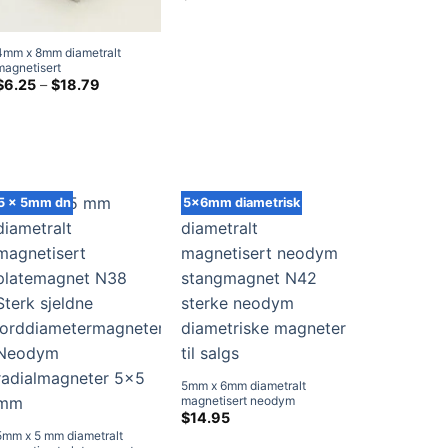
Sterk Ndfeb Rare Earth Rod
Magnets Hjem Depot
4mm x 8mm diametralt
magnetisert
neodymsylindermagnet N35
Prisklasse:
$
6.25
–
$
18.79
$6.25
Sterke sjeldne
gjennom
jordstangmagneter
$18.79
håndverksmagneter
5 x 5mm dn
5x6mm diametrisk
5mm x 6mm diametralt
magnetisert neodym
stangmagnet N42 sterke
$
14.95
neodym diametriske
5mm x 5 mm diametralt
magneter til salgs