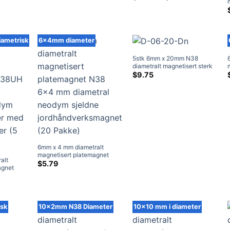
$12.59
Earth Runde Magneter Flat
(20 Pakke)
gjennom
Radial Magnets Til salgs
$15.98
ametrisk
6x4mm diameter
5stk 6mm x 20mm N38
diametralt magnetisert sterk
sylindermagnet Rare Earth
$
9.75
Neodymium Rod Magnets
Disk Radial Magnets Til salgs
6mm x 4 mm diametralt
magnetisert platemagnet
alt
N38 6x4 mm diametral
$
5.79
agnet
neodym sjeldne
mm
jordhåndverksmagneter (20
unde
Pakke)
ne
sk
10x2mm N38 Diameter
10x10 mm i diameter