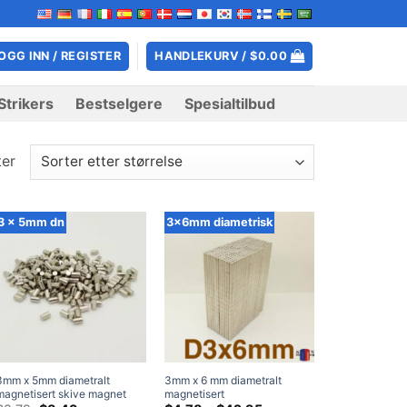
OGG INN / REGISTER
HANDLEKURV /
$
0.00
Strikers
Bestselgere
Spesialtilbud
ter
3 x 5mm dn
3x6mm diametrisk
3mm x 5mm diametralt
3mm x 6 mm diametralt
magnetisert skive magnet
magnetisert