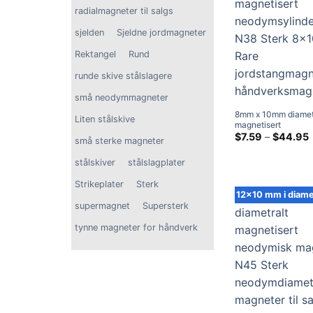
radialmagneter til salgs
sjelden
Sjeldne jordmagneter
Rektangel
Rund
runde skive stålslagere
små neodymmagneter
8mm x 10mm diamet
Liten stålskive
magnetisert
neodymsylindermag
P
$
7.59
–
$
44.95
små sterke magneter
Sterk 8x10mm Rare
jordstangmagneter
stålskiver
stålslagplater
håndverksmagneter
Strikeplater
Sterk
12x10 mm i diame
supermagnet
Supersterk
tynne magneter for håndverk