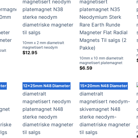
10mm x 2 mm diametralt
magnetisert neodym
ralt
platemagnet N38 sterke
$
12.95
neodym diametriske
10mm x 10 mm diametralt
net N38
risklasse:
magneter til salgs
magnetisert platemagnet
$7.59
N35 Neodymium Sterk Rare
$
6.59
gjennom
Earth Runde Magneter Flat
$44.95
Radial Magnets Til salgs (2
Pakke)
ter
12x25mm N48 Diameter
15x20mm N48 Diameter