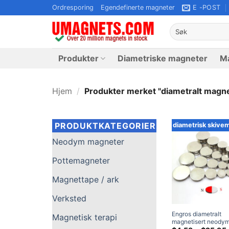
Gå
Ordresporing
Egendefinerte magneter
E -POST
til
Søk
innhold
etter:
Produkter
Diametriske magneter
Ma
Hjem
/
Produkter merket "diametralt magnet
PRODUKTKATEGORIER
diametrisk skive
Neodym magneter
Pottemagneter
Magnettape / ark
Verksted
Engros diametralt
Magnetisk terapi
magnetisert neody