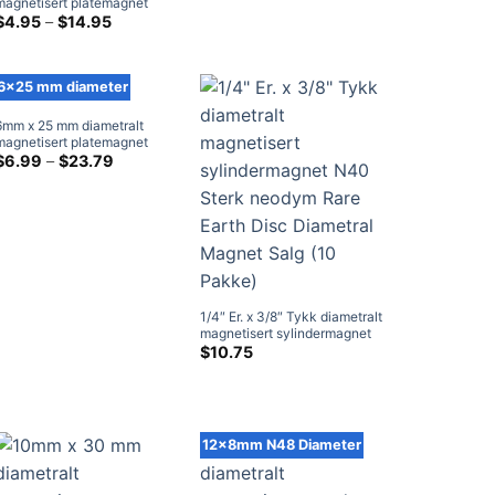
magnetisert platemagnet
N38 Sterk sjeldne
Prisklasse:
$
4.95
–
$
14.95
$4.95
jorddiametermagneter
gjennom
Neodym radialmagneter 5x5
$14.95
mm
6x25 mm diameter
6mm x 25 mm diametralt
magnetisert platemagnet
N38 sterk neodym diametrisk
Prisklasse:
$
6.99
–
$
23.79
$6.99
magnet Rare Earth Radial
gjennom
Magnets til salgs 6x25 mm
$23.79
1/4″ Er. x 3/8″ Tykk diametralt
magnetisert sylindermagnet
N40 Sterk neodym Rare
$
10.75
Earth Disc Diametral Magnet
Salg (10 Pakke)
12x8mm N48 Diameter