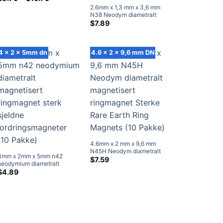
$8.79
ringmagnet til salgs
2.6mm x 1,3 mm x 3,6 mm
gjennom
N38 Neodym diametralt
$15.79
magnetisert ringmagnet
$
7.89
Sterke Rare Earth Ring
Magnets (50 Pakke)
4 x 2 x 5mm dn
4.6 x 2 x 9,6 mm DN
4.6mm x 2 mm x 9,6 mm
N45H Neodym diametralt
4mm x 2mm x 5mm n42
magnetisert ringmagnet
$
7.59
neodymium diametralt
Sterke Rare Earth Ring
magnetisert ringmagnet sterk
$
4.89
Magnets (10 Pakke)
sjeldne jordringsmagneter (10
Pakke)