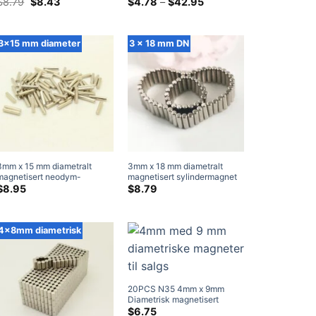
n35 neodymium rund magnet
Opprinnelig
Gjeldende
neodymstangmagnet N35
Prisklasse:
$
8.79
$
8.43
$
4.78
–
$
42.95
pris
pris
$4.78
sterke sjeldne
Kraftige diametral sjeldne
var:
er:
gjennom
jordhåndverksmagneter (50
jordsylindermagneter for
$8.79.
$8.43.
$42.95
Pakke)
håndverk
3x15 mm diameter
3 x 18 mm DN
3mm x 15 mm diametralt
3mm x 18 mm diametralt
magnetisert neodym-
magnetisert sylindermagnet
skivemagnet N50 sterke
N42 neodym stangmagnet
$
8.95
$
8.79
neodym-diametriske
Sterke sjeldne jorder
magneter til salgs
håndverksmagneter (10
Pakke)
4x8mm diametrisk
20PCS N35 4mm x 9mm
Diametrisk magnetisert
neodymsylindermagneter
$
6.75