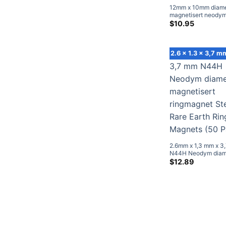
12mm x 10mm diame
magnetisert neodym
magnet N45 Sterk
$
10.95
neodymdiametriske
magneter til salgs
2.6 x 1.3 x 3,7 m
2.6mm x 1,3 mm x 3
N44H Neodym diame
magnetisert ringma
$
12.89
Sterke Rare Earth R
Magnets (50 Pakke