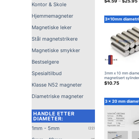
platemagnet diamet
$
4.59
–
$
25.95
Kontor & Skole
sjeldne jordsylinde
diametral magnet
Hjemmemagneter
3x10mm diametri
Magnetiske leker
Stål magnetstrikere
Magnetiske smykker
Bestselgere
Spesialtilbud
3mm x 10 mm diamet
magnetisert sylind
N38 Sterk sjeldne j
$
10.75
Klasse N52 magneter
neodym stangmagnet
salgs 3x10 mm
Diametriske magneter
3 x 20 mm diame
HANDLE ETTER
DIAMETER:
1mm - 5mm
(22)