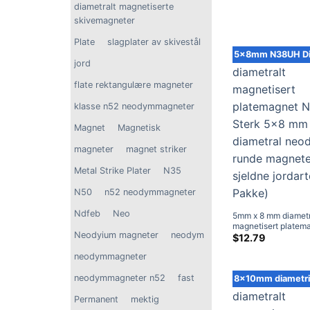
diametralt magnetiserte
skivemagneter
Plate
slagplater av skivestål
5x8mm N38UH Di
jord
flate rektangulære magneter
klasse n52 neodymmagneter
Magnet
Magnetisk
magneter
magnet striker
Metal Strike Plater
N35
N50
n52 neodymmagneter
Ndfeb
Neo
5mm x 8 mm diametr
magnetisert platem
Neodyium magneter
neodym
N38UH Sterk 5x8 
$
12.79
diametral neodym r
neodymmagneter
magneter med sjeld
jordarter (5 Pakke)
neodymmagneter n52
fast
8x10mm diametri
Permanent
mektig