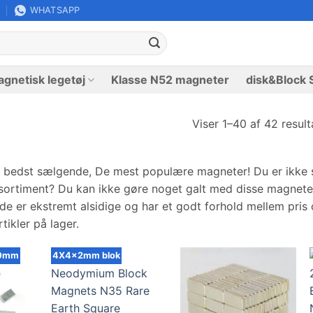
WHATSAPP
gnetisk legetøj
Klasse N52 magneter
disk&Block 
Viser 1–40 af 42 result
 bedst sælgende, De mest populære magneter! Du er ikke s
ortiment? Du kan ikke gøre noget galt med disse magneter
 de er ekstremt alsidige og har et godt forhold mellem pris
rtikler på lager.
10mm
4X4x2mm blok