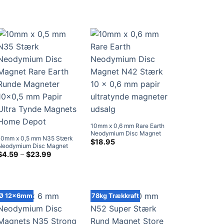
ved
ved
Håndværk Magneter
2/2,5/2,9 mm diameter
$19.75
$20.95
0,75/1/1,2/1,5/1,7/1,8 mm
diameter
10mm x 0,6 mm Rare Earth
Neodymium Disc Magnet
10mm x 0,5 mm N35 Stærk
N42 Stærk 10 x 0,6 mm papir
$
18.95
Neodymium Disc Magnet
ultratynde magneter udsalg
Rare Earth Runde Magneter
Prisklasse:
$
4.59
–
$
23.99
$4.59
10×0.5mm Papir Ultratynde
ved
Magneter Home Depot
$23.99
Ø 12x6mm
78kg Trækkraft