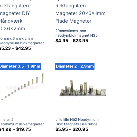
20mmx6mmx1mm
neodymblokmagnet N35
10mm x 6mm x 2mm
Tynd Stærk Sjælden Jord
Prisklasse:
$
4.95
–
$
23.95
Neodymium Blokmagneter
$4.95
Rektangulære Magneter
Køb N42 Sjælden jord
Prisklasse:
$
5.23
–
$
42.95
ved
20x6x1mm Flade Magneter
$5.23
Rektangulære magneter DIY
$23.95
ved
Håndværk 10x6x2mm
$42.95
Diameter 0.5 - 1.9mm
Diameter 2 - 2.9mm
Lille små
Lille lille N52 Neodymium
neodymiumskivemagneter
Disc Magnets Lille runde
Lille runde sjældne
Prisklasse:
sjældne jordmikrimagneter til
Prisklasse:
$
4.99
–
$
19.75
$
5.95
–
$
20.95
$4.99
$5.95
jordmikromagneter til salg
salg Håndværk Magneter