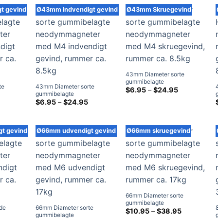
14.95
$14.95
t gevind
Ø43mm indvendigt gevind
Ø43mm Skruegevind
43mm Diameter sorte
gummibelagte
te
43mm Diameter sorte
neodymmagneter med M4
Prisklasse:
$
6.95
–
$
24.95
gummibelagte
$6.95
skruegevind, rummer ca.
ed M4
Prisklasse:
neodymmagneter med M4
Prisklasse:
$
6.95
–
$
24.95
ved
8.5kg
$6.95
$6.95
ummer ca.
indvendigt gevind, rummer
$24.95
ved
ved
ca. 8.5kg
$24.95
$24.95
t gevind
Ø66mm udvendigt gevind
Ø66mm skruegevind
66mm Diameter sorte
gummibelagte
de
66mm Diameter sorte
neodymmagneter med M6
Prisklasse:
$
10.95
–
$
38.95
gummibelagte
$10.95
skruegevind, rummer ca.