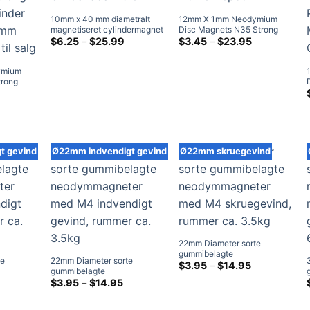
10mm x 40 mm diametralt
12mm X 1mm Neodymium
magnetiseret cylindermagnet
Disc Magnets N35 Strong
N35 stærk sjældne
Prisklasse:
Rare Earth Cylinder Magnet
Prisklasse:
$
6.25
–
$
25.99
$
3.45
–
$
23.95
$6.25
$3.45
jordradiale magneter
Home Depot Mini Magnets
ved
ved
diametrisk
12x1mm
$25.99
$23.95
ymium
neodymstangmagneter
trong
10x40mm
r Magnets
Prisklasse:
$4.65
ts til
ved
$32.95
t gevind
Ø22mm indvendigt gevind
Ø22mm skruegevind
22mm Diameter sorte
gummibelagte
te
22mm Diameter sorte
neodymmagneter med M4
Prisklasse:
$
3.95
–
$
14.95
gummibelagte
$3.95
skruegevind, rummer ca.
ed M4
risklasse:
neodymmagneter med M4
Prisklasse:
$
3.95
–
$
14.95
ved
3.5kg
3.95
$3.95
ummer ca.
indvendigt gevind, rummer
$14.95
ved
ved
ca. 3.5kg