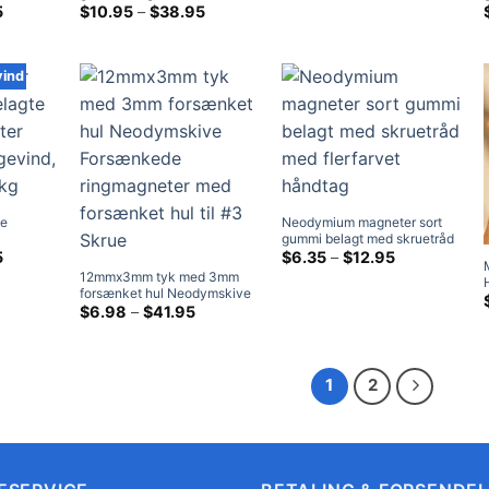
ed M6
Prisklasse:
neodymmagneter med M6
Prisklasse:
5
$
10.95
–
$
38.95
ved
17kg
$10.95
$10.95
 rummer
udvendigt gevind, rummer ca.
$38.95
ved
ved
17kg
$38.95
$38.95
ind
te
Neodymium magneter sort
gummi belagt med skruetråd
ed M6
Prisklasse:
med flerfarvet håndtag
Prisklasse:
5
$
6.35
–
$
12.95
$12.95
$6.35
r ca.
12mmx3mm tyk med 3mm
ved
ved
forsænket hul Neodymskive
$68.95
$12.95
Forsænkede ringmagneter
Prisklasse:
$
6.98
–
$
41.95
$6.98
med forsænket hul til #3
ved
Skrue
$41.95
1
2