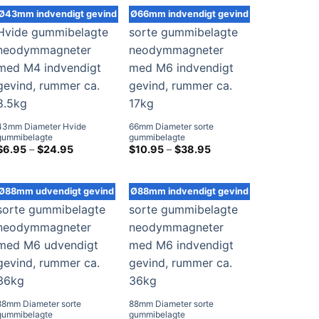
$18.95
$18.95
Ø43mm indvendigt gevind
Ø66mm indvendigt gevind
43mm Diameter Hvide
66mm Diameter sorte
gummibelagte
gummibelagte
neodymmagneter med M4
Prisklasse:
neodymmagneter med M6
Prisklasse:
$
6.95
–
$
24.95
$
10.95
–
$
38.95
$6.95
$10.95
indvendigt gevind, rummer
indvendigt gevind, rummer
ved
ved
ca. 8.5kg
ca. 17kg
$24.95
$38.95
Ø88mm udvendigt gevind
Ø88mm indvendigt gevind
88mm Diameter sorte
88mm Diameter sorte
gummibelagte
gummibelagte