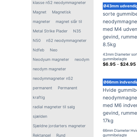
$
klasse n52 neodymmagneter
Ø43mm udvendig
Magnet
Magnetisk
magneter
magnet slår til
Metal Strike Plader
N35
N50
n52 neodymmagneter
Ndfeb
Neo
43mm Diameter sor
gummibelagte
Neodyum magneter
neodym
neodymmagneter m
$
6.95
–
$
24.95
udvendigt gevind, r
neodym magneter
8.5kg
neodymmagneter n52
Ø66mm indvendig
permanent
Permanent
kraftig
radial magneter til salg
sjælden
Sjældne jordarters magneter
66mm Diameter Hvi
gummibelagte
Rektangel
Rund