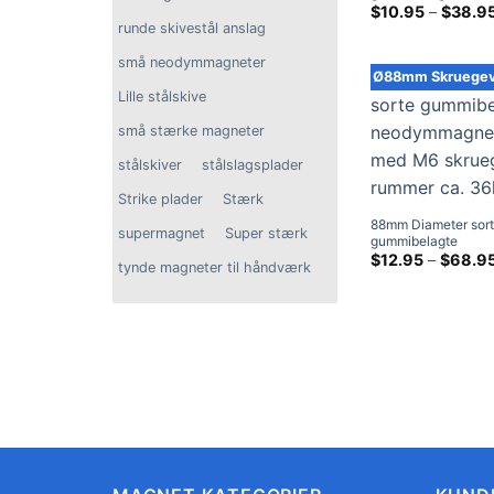
neodymmagneter m
$
10.95
–
$
38.9
indvendigt gevind,
runde skivestål anslag
ca. 17kg
små neodymmagneter
Ø88mm Skruegev
Lille stålskive
små stærke magneter
stålskiver
stålslagsplader
Strike plader
Stærk
88mm Diameter sor
supermagnet
Super stærk
gummibelagte
neodymmagneter m
$
12.95
–
$
68.9
tynde magneter til håndværk
skruegevind, rumme
36kg