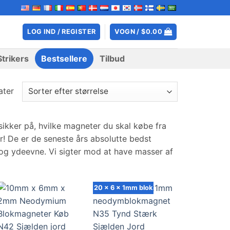
LOG IND / REGISTER
VOGN /
$
0.00
Strikers
Bestsellere
Tilbud
ater
ikker på, hvilke magneter du skal købe fra
! De er de seneste års absolutte bedst
 og ydeevne. Vi sigter mod at have masser af
20 x 6 x 1mm blok