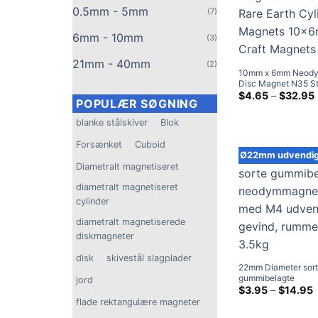
0.5mm - 5mm
(7)
6mm - 10mm
(3)
21mm - 40mm
(2)
10mm x 6mm Neod
Disc Magnet N35 S
Rare Earth Cylinde
$
4.65
–
$
32.95
POPULÆR SØGNING
10x6mm Craft Magne
salg
blanke stålskiver
Blok
Forsænket
Cuboid
Ø22mm udvendig
Diametralt magnetiseret
diametralt magnetiseret
cylinder
diametralt magnetiserede
diskmagneter
disk
skivestål slagplader
22mm Diameter sor
gummibelagte
jord
neodymmagneter m
P
$
3.95
–
$
14.95
$
udvendigt gevind, r
flade rektangulære magneter
3.5kg