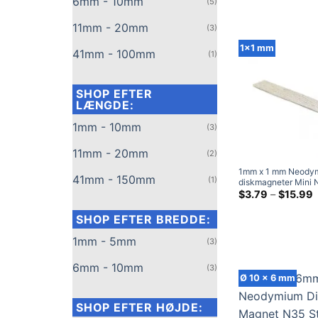
6mm - 10mm
(5)
magneter til sjældne
(20x6x2mm)
11mm - 20mm
(3)
1x1 mm
41mm - 100mm
(1)
SHOP EFTER
LÆNGDE:
1mm - 10mm
(3)
11mm - 20mm
(2)
1mm x 1 mm Neody
41mm - 150mm
(1)
diskmagneter Mini
runde magneter Tin
P
$
3.79
–
$
15.99
$
jordarters magneter t
håndværk (1x1mm m
SHOP EFTER BREDDE:
$
1mm - 5mm
(3)
6mm - 10mm
(3)
Ø 10 x 6 mm
SHOP EFTER HØJDE: