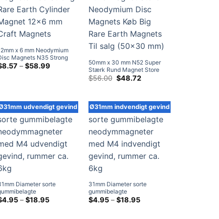
12mm x 6 mm Neodymium
Disc Magnets N35 Strong
50mm x 30 mm N52 Super
Rare Earth Cylinder Magnet
Prisklasse:
$
8.57
–
$
58.99
Stærk Rund Magnet Store
$8.57
12×6 mm
Neodymium Disc Magnets
Oprindelig
Nuværende
$
56.00
$
48.72
ved
Håndværksmagneter
pris
pris
Køb Big Rare Earth Magnets
$58.99
var:
er:
Til salg (50x30 mm)
$56.00.
$48.72.
Ø31mm udvendigt gevind
Ø31mm indvendigt gevind
31mm Diameter sorte
31mm Diameter sorte
gummibelagte
gummibelagte
neodymmagneter med M4
Prisklasse:
neodymmagneter med M4
Prisklasse:
$
4.95
–
$
18.95
$
4.95
–
$
18.95
$4.95
$4.95
udvendigt gevind, rummer ca.
indvendigt gevind, rummer
ved
ved
6kg
ca. 6kg