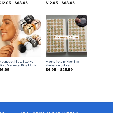
neodymmagneter med M6
Prisklasse:
neodymmagneter med M6
Prisklasse:
$
12.95
–
$
68.95
$
12.95
–
$
68.95
$12.95
$12.95
udvendigt gevind, rummer ca.
indvendigt gevind, rummer
ved
ved
36kg
ca. 36kg
$68.95
$68.95
Magnetisk hijab, Stærke
Magnetiske prikker 3 m
Hijab Magneter Pins Multi-
klæbende prikker
Use Tørklæde Magneter til
dobbeltsidet klæbende
Prisklasse:
$
6.95
$
4.95
–
$
25.99
$4.95
Kvinder Piger Børn Tørklæde
prikker til magneter home
ved
Magneter til Hijab
depot
$25.99