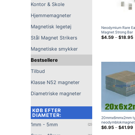
Kontor & Skole
Hjemmemagneter
Magnetisk legetøj
Neodymium Rare Ea
Magnet Strong Bar
køleskabsmagneter
P
$
4.59
–
$
18.95
Stål Magnet Strikers
Magnetiske smykker
Bestsellere
Tilbud
Klasse N52 magneter
Diametriske magneter
KØB EFTER
DIAMETER:
20mmx6mmx2mm t
neodymblokmagnet
1mm - 5mm
(2)
tynde magneter Sup
P
$
6.95
–
$
41.99
stærke rektangulær