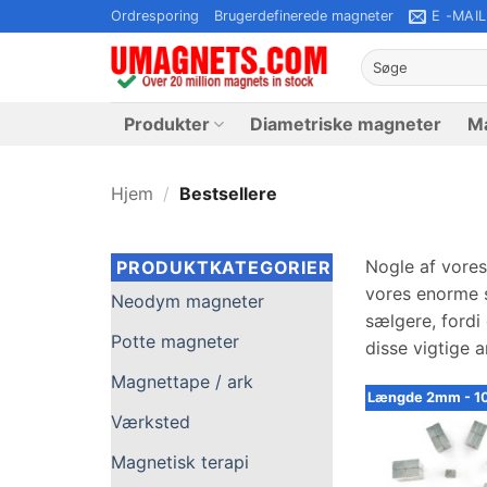
Fortsæt
Ordresporing
Brugerdefinerede magneter
E -MAIL
til
Søg
indhold
efter:
Produkter
Diametriske magneter
Ma
Hjem
/
Bestsellere
Nogle af vores
PRODUKTKATEGORIER
vores enorme s
Neodym magneter
sælgere, fordi
Potte magneter
disse vigtige a
Magnettape / ark
Længde 2mm - 
Værksted
Magnetisk terapi