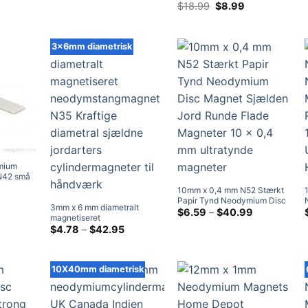
ved
 jordarter
Stærke sjældne jordarters
Oprindelig
Nuværende
$
18.99
$
8.99
håndværksmagneter
$41.99
pris
pris
neodym forsænkede
var:
er:
blokmagneter til #5 Skrue
$18.99.
$8.99.
(20 Pakke)
3x6mm diametrisk
mium
 N42 små
y sjældne
risklasse:
10mm x 0,4 mm N52 Stærkt
3.79
il
Papir Tynd Neodymium Disc
ved
3mm x 6 mm diametralt
agneter)
Magnet Sjælden Jord Runde
Prisklasse:
$
6.59
–
$
40.99
15.99
magnetiseret
$6.59
Flade Magneter 10 x 0,4 mm
neodymstangmagnet N35
Prisklasse:
$
4.78
–
$
42.95
ved
ultratynde magneter
$4.78
Kraftige diametral sjældne
$40.99
ved
jordarters cylindermagneter
$42.95
til håndværk
10X40mm diametrisk