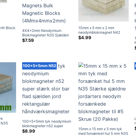
rth Block
10mm x 5 mm x 2 mm
4X4x2mm Neodymium
neodymblokmagnet N42
Blokmagneter N35 Sjælden
risklasse:
Strong Rare Earth
$
4.99
Earth Square Magnets Bulk
$
7.59
$4.59
rektangulære magneter til
Magnetic Blocks
ved
salg 10x5x2mm
4mmx4mmx2mm
$18.95
100x5x5mm N52
yk
100x5x5mm tyk neodymium
 N35
blokmagneter n52 super
er
risklasse:
15mm x 15 mm x 5 mm tyk
stærk stor bar flad sjælden
$
8.99
$6.95
e flade
med forsænket hul 5 mm N35
jord rektangulær