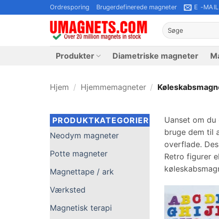
Fortsæt
Ordresporing
Brugerdefinerede magneter
E -MAIL
til
Søg
indhold
efter:
Produkter
Diametriske magneter
Ma
Hjem
/
Hjemmemagneter
/
Køleskabsmagn
Uanset om du e
PRODUKTKATEGORIER
bruge dem til 
Neodym magneter
overflade. Des
Potte magneter
Retro figurer 
køleskabsmagne
Magnettape / ark
Værksted
Magnetisk terapi