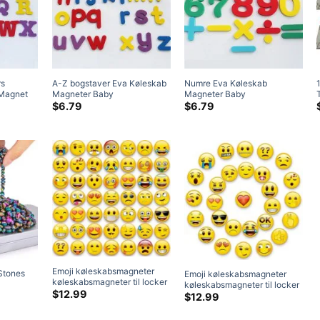
rs
A-Z bogstaver Eva Køleskab
Numre Eva Køleskab
 Magnet
Magneter Baby
Magneter Baby
g Lær
Uddannelsessæt Magnetisk
Uddannelsessæt Magnetiske
$
6.79
$
6.79
bogstaver Alfabet Køleskab
bogstaver Alfabet Køleskab
Magnet
Magnet (Kopi)
Emoji køleskabsmagneter
Stones
Emoji køleskabsmagneter
køleskabsmagneter til locker
køleskabsmagneter til locker
whitboard dekorative
$
12.99
et,
whitboard dekorative
$
12.99
magneter 50stk
oys til
magneter 28 stk
il voksne