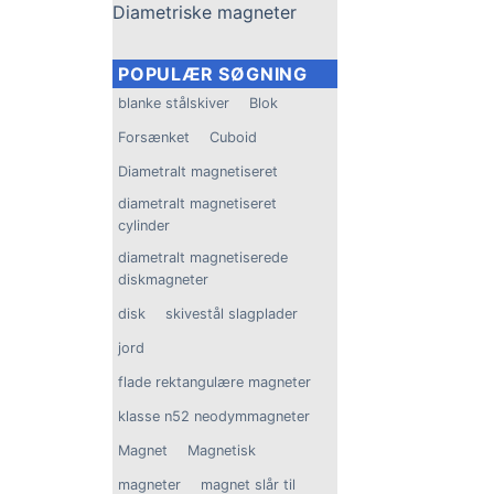
Diametriske magneter
(Lille)
POPULÆR SØGNING
blanke stålskiver
Blok
Forsænket
Cuboid
Diametralt magnetiseret
diametralt magnetiseret
cylinder
diametralt magnetiserede
diskmagneter
disk
skivestål slagplader
jord
flade rektangulære magneter
klasse n52 neodymmagneter
Magnet
Magnetisk
magneter
magnet slår til