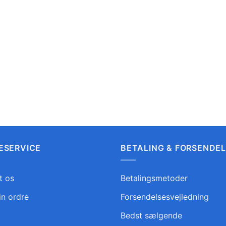
ESERVICE
BETALING & FORSENDE
t os
Betalingsmetoder
in ordre
Forsendelsesvejledning
Bedst sælgende