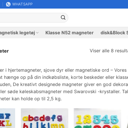
WHATSAPP
gnetisk legetøj
Klasse N52 magneter
disk&Block 
Viser alle 8 result
eter
r i hjertemagneter, sjove dyr eller magnetiske ord – Vore
at hænge op på din indkøbsliste, korte beskeder eller klas
uden, De kreativt designede magneter giver en god dekorati
eller søde køleskabsmagneter med Swarovski -krystaller. T
ter kan holde op til 2,5 kg.