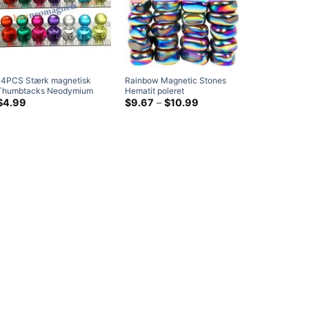
14PCS Stærk magnetisk
Rainbow Magnetic Stones
Thumbtacks Neodymium
Hematit poleret
Pins Køleskab Magneter
uregelmæssig magnet (Stor)
Prisklasse:
$
4.99
$
9.67
–
$
10.99
$9.67
Undervisning Maleri
ved
Thumbtack
$10.99