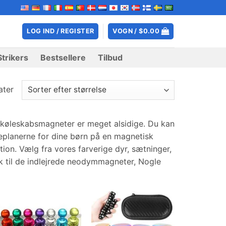
LOG IND / REGISTER
VOGN /
$
0.00
Strikers
Bestsellere
Tilbud
ater
s køleskabsmagneter er meget alsidige. Du kan
seplanerne for dine børn på en magnetisk
on. Vælg fra vores farverige dyr, sætninger,
ak til de indlejrede neodymmagneter, Nogle