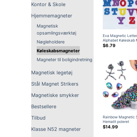
Kontor & Skole
Hjemmemagneter
Magnetisk
opsamlingsværktøj
Eva Magnetic Lette
Alphabet Køleskab
Nøgleholdere
Uddannelsesmæssi
$
6.79
Foam Words School
Køleskabsmagneter
Magneter til boligindretning
Magnetisk legetøj
Stål Magnet Strikers
Magnetiske smykker
Bestsellere
Tilbud
Rainbow Magnetic 
Hematit poleret
uregelmæssig magn
$
14.99
Klasse N52 magneter
Magnet Toys Desk T
Office Fidget Toys t