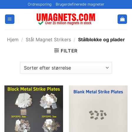
Fortsæt
Ordresporing
Brugerdefinerede magneter
til
indhold
Hjem
/
Stål Magnet Strikers
/
Stålblokke og plader
FILTER