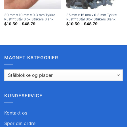
30 mm x 10 mm x 0.3 mm Tykke
35 mm x 15 mm x 0.3 mm Tykke
Rustfrit Stål Blok Strikers Blank
Rustfrit Stål Blok Strikers Blank
Metal Strike Plader Stål
Prisklasse:
Metal Strike Plader Stål
Prisklasse:
$
10.59
–
$
48.79
$
10.59
–
$
48.79
$10.59
$10.59
ved
ved
$48.79
$48.79
MAGNET KATEGORIER
KUNDESERVICE
Kontakt os
Spor din ordre