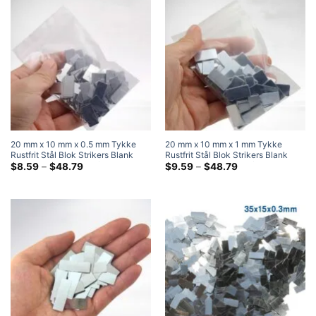
20 mm x 10 mm x 0.5 mm Tykke
20 mm x 10 mm x 1 mm Tykke
Rustfrit Stål Blok Strikers Blank
Rustfrit Stål Blok Strikers Blank
Metal Strike Plader Stål
Prisklasse:
Metal Strike Plader Stål
Prisklasse:
$
8.59
–
$
48.79
$
9.59
–
$
48.79
$8.59
$9.59
ved
ved
$48.79
$48.79