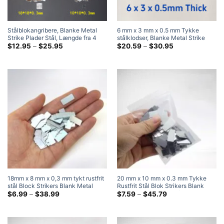
Stålblokangribere, Blanke Metal
6 mm x 3 mm x 0.5 mm Tykke
Strike Plader Stål, Længde fra 4
stålklodser, Blanke Metal Strike
mm til 300 mm
Prisklasse:
Plader Stål
Prisklasse:
$
12.95
–
$
25.95
$
20.59
–
$
30.95
$12.95
$20.59
ved
ved
$25.95
$30.95
18mm x 8 mm x 0,3 mm tykt rustfrit
20 mm x 10 mm x 0.3 mm Tykke
stål Block Strikers Blank Metal
Rustfrit Stål Blok Strikers Blank
Strike Plader Stål
Prisklasse:
Metal Strike Plader Stål
Prisklasse:
$
6.99
–
$
38.99
$
7.59
–
$
45.79
$6.99
$7.59
ved
ved
$38.99
$45.79