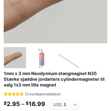
1mm x 3 mm Neodymium stangmagnet N35
Stærke sjældne jordarters cylindermagneter til
salg 1x3 mm lille magnet
(
3
kundeanmeldelser)
Bedømt
1
5
Prisklasse:
2.95
–
16.99
$
$
ud af 5
baseret på
$2.95