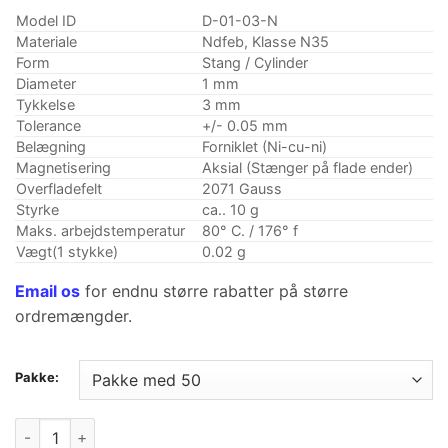
kundevurdering
ved
Model ID
D-01-03-N
$16.99
Materiale
Ndfeb, Klasse N35
Form
Stang / Cylinder
Diameter
1 mm
Tykkelse
3 mm
Tolerance
+/- 0.05 mm
Belægning
Forniklet (Ni-cu-ni)
Magnetisering
Aksial (Stænger på flade ender)
Overfladefelt
2071 Gauss
Styrke
ca.. 10 g
Maks. arbejdstemperatur
80° C. / 176° f
Vægt(1 stykke)
0.02 g
Email os
for endnu større rabatter på større
ordremængder.
Pakke:
1mm x 3 mm Neodymium stangmagnet N35 Stærke sjældne jorda