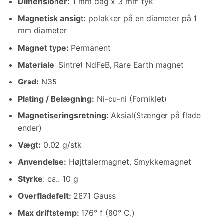
Dimensioner
:
1 mm dag x 3 mm tyk
Magnetisk ansigt:
polakker på en diameter på 1
mm diameter
Magnet type:
Permanent
Materiale
: Sintret NdFeB, Rare Earth magnet
Grad:
N35
Plating / Belægning
:
Ni-cu-ni (Forniklet)
Magnetiseringsretning
:
Aksial(Stænger på flade
ender)
Vægt
:
0.02 g/stk
Anvendelse:
Højttalermagnet, Smykkemagnet
Styrke
: ca.. 10 g
Overfladefelt:
2871 Gauss
Max driftstemp
:
176° f (80° C.)