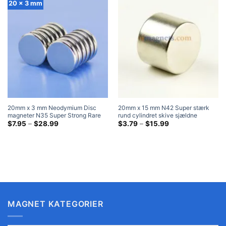
20 x 3 mm
20mm x 3 mm Neodymium Disc
20mm x 15 mm N42 Super stærk
magneter N35 Super Strong Rare
rund cylindret skive sjældne
Earth Cylinder Magnets 20x3 mm
Prisklasse:
jordarters neodymmagneter
Prisklasse:
$
7.95
–
$
28.99
$
3.79
–
$
15.99
$7.95
$3.79
Kraftig rund magnet
Nikkelbelagte flade magneter
ved
ved
$28.99
$15.99
MAGNET KATEGORIER