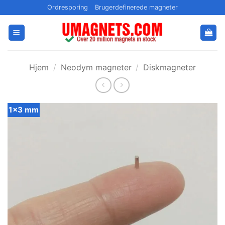
Fortsæt
Ordresporing
Brugerdefinerede magneter
til
indhold
Hjem
/
Neodym magneter
/
Diskmagneter
1x3 mm