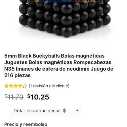
5mm Black Buckyballs Bolas magnéticas
Juguetes Bolas magnéticas Rompecabezas
N35 Imanes de esfera de neodimio Juego de
216 piezas
(
1
revisión del cliente)
Calificado
1
El
El
11.79
10.25
$
$
4
fuera
de 5
precio
precio
Residencia
original
actual
en
calificación
era:
es:
del
$11.79.
$10.25.
Precio y reembolso
cliente