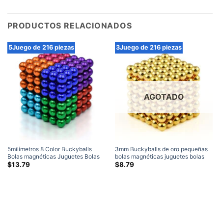
PRODUCTOS RELACIONADOS
5Juego de 216 piezas
3Juego de 216 piezas
AGOTADO
5milímetros 8 Color Buckyballs
3mm Buckyballs de oro pequeñas
Bolas magnéticas Juguetes Bolas
bolas magnéticas juguetes bolas
magnéticas Rompecabezas Esfera
magnéticas rompecabezas N35
$
13.79
$
8.79
Imanes de neodimio Juego de 216
esfera imanes de neodimio juego
piezas
de 216 piezas