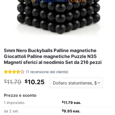
5mm Nero Buckyballs Palline magnetiche
Giocattoli Palline magnetiche Puzzle N35
Magneti sferici al neodimio Set da 216 pezzi
(
1
recensione del cliente)
Valutato
1
Il
Il
11.79
10.25
$
$
4
fuori
da 5
prezzo
prezzo
basato su
originale
attuale
valutazione
Prezzo e sconto
del
era:
è:
cliente
1 impostato.
$
11.79 eas.
$11.79.
$10.25.
da 2 set.
$
9.95 eas.