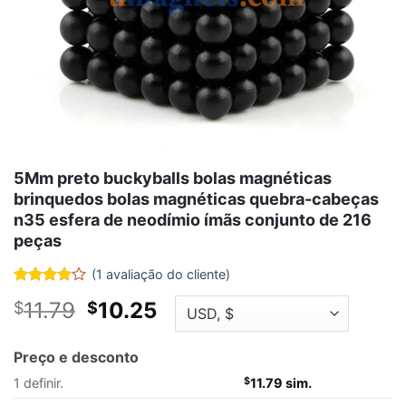
5Mm preto buckyballs bolas magnéticas
brinquedos bolas magnéticas quebra-cabeças
n35 esfera de neodímio ímãs conjunto de 216
peças
(
1
avaliação do cliente)
Avaliado
1
O
O
11.79
10.25
$
$
4
fora de
5
preço
preço
baseado
original
atual
em
Preço e desconto
avaliação
era:
é:
do
1 definir.
$
11.79 sim.
$11.79.
$10.25.
cliente