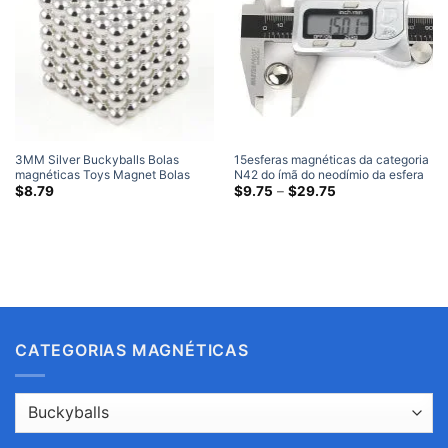
3MM Silver Buckyballs Bolas
15esferas magnéticas da categoria
magnéticas Toys Magnet Bolas
N42 do ímã do neodímio da esfera
Puzzles Esfera de ímãs de
do neodímio do diâmetro do
Faixa
$
8.79
$
9.75
–
$
29.75
de
neodímio 216 conjunto de peças
milímetro folheados a níquel
preço:
$9.75
através
$29.75
CATEGORIAS MAGNÉTICAS