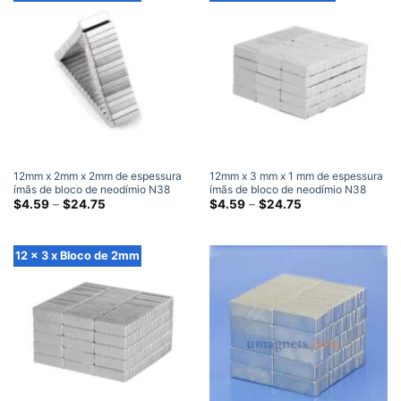
12mm x 2mm x 2mm de espessura
12mm x 3 mm x 1 mm de espessura
ímãs de bloco de neodímio N38
ímãs de bloco de neodímio N38
super forte 12x2x2mm ímã
Faixa
super forte 12x3x1mm ímã
Faixa
$
4.59
–
$
24.75
$
4.59
–
$
24.75
de
de
retangular de terras raras
retangular de terras raras
preço:
preço:
$4.59
$4.59
através
através
12 x 3 x Bloco de 2mm
$24.75
$24.75