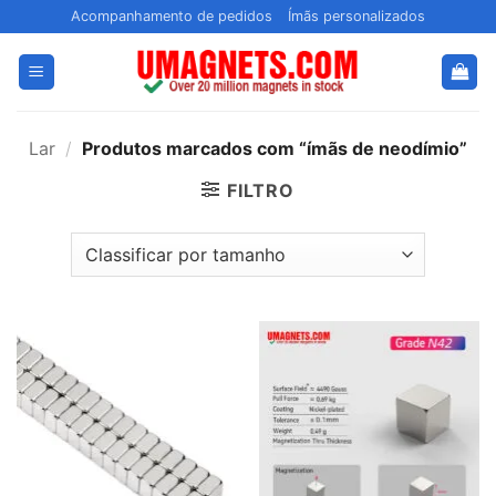
Pular
Acompanhamento de pedidos
Ímãs personalizados
para
o
conteúdo
Lar
/
Produtos marcados com “ímãs de neodímio”
FILTRO