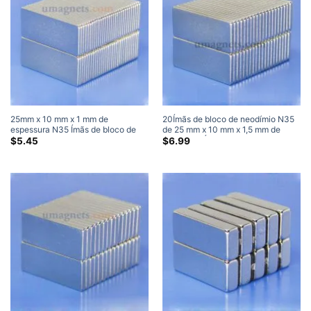
25mm x 10 mm x 1 mm de
20Ímãs de bloco de neodímio N35
espessura N35 Ímãs de bloco de
de 25 mm x 10 mm x 1,5 mm de
neodímio Super fortes ímãs de
espessura Ímãs super fortes
$
5.45
$
6.99
barra de terras raras 25x10x1mm
(10 Pacote)