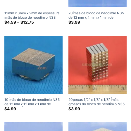
12mm x 3mm x 2mm de espessura
20Ímãs de bloco de neodímio N35
ímãs de bloco de neodímio N38
de 12 mm x 4 mm x 1 mm de
super forte 12x3x2mm ímã
Faixa
espessura Ímãs super fortes
$
4.59
–
$
12.75
$
3.99
de
retangular de terras raras
preço:
$4.59
através
$12.75
10Ímãs de bloco de neodímio N35
20peças 1/2″ x 1/8″ x 1/8″ Ímãs
de 12 mm x 12 mm x 1 mm de
grossos do bloco de neodímio N35
espessura Ímãs super fortes
ímãs de alta potência
$
4.99
$
3.99