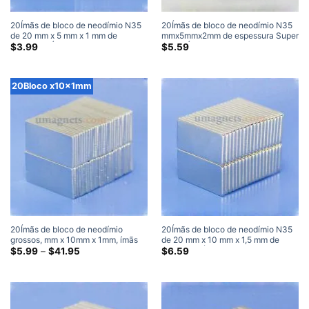
20Ímãs de bloco de neodímio N35
20Ímãs de bloco de neodímio N35
de 20 mm x 5 mm x 1 mm de
mmx5mmx2mm de espessura Super
espessura Ímãs super fortes
Fortes Ímãs retangulares planos e
$
3.99
$
5.59
finos Venda Walmart Home Depot
20Bloco x10x1mm
20Ímãs de bloco de neodímio
20Ímãs de bloco de neodímio N35
grossos, mm x 10mm x 1mm, ímãs
de 20 mm x 10 mm x 1,5 mm de
retangulares fortes de terras raras
Faixa
espessura Ímãs super fortes
$
5.99
–
$
41.95
$
6.59
de
n35, 20x10x1mm, ímãs planos
preço:
$5.99
através
$41.95