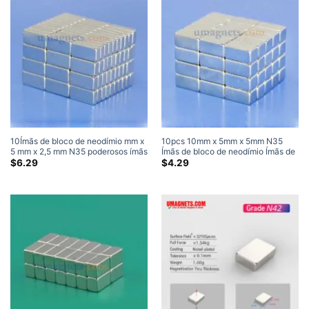
10Ímãs de bloco de neodímio mm x
10pcs 10mm x 5mm x 5mm N35
5 mm x 2,5 mm N35 poderosos ímãs
Ímãs de bloco de neodímio Ímãs de
retangulares de terras raras para
alta potência
$
6.29
$
4.29
venda 10x5x2,5 mm (20 Pacote)