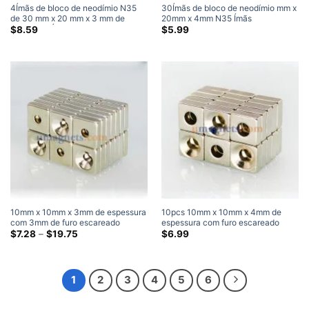
4Ímãs de bloco de neodímio N35
30Ímãs de bloco de neodímio mm x
de 30 mm x 20 mm x 3 mm de
20mm x 4mm N35 Ímãs
espessura Ímãs super fortes
retangulares fortes de terras raras
$
8.59
$
5.99
30x20x4mm Ímãs artesanais
10mm x 10mm x 3mm de espessura
10pcs 10mm x 10mm x 4mm de
com 3mm de furo escareado
espessura com furo escareado
Neodímio bloco escareado ímãs
Faixa
4mm N35 bloco forte retângulo
$
7.28
–
$
19.75
$
6.99
de
com único furo escareado para #3
escareado ímãs banhados a níquel
preço:
Parafuso
$7.28
através
$19.75
1
2
3
4
5
6