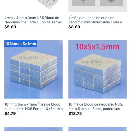
4mm x 4mm x 3mm N35 Bloco de
4Ímãs pequenos de cubo de
Neodímio Ímã Forte Cubo de Terras
neodímio mmx4mmx4mm Forte e
Raras Ímãs para Artesanato
poderoso ímã preto de terras raras
$
5.69
$
8.69
4x4x3mm (50 Pacote)
N42 (100 Pacote)
10Bloco x5x1mm
10mm x 5mm x 1mm Ímãs de bloco
10Ímã de bloco de neodímio N35,
de neodímio N35 Fortes 10x5x1mm
mm x 5 mm x 1,5 mm, poderosos
Ímãs retangulares de terras raras de
ímãs retangulares de terras raras
$
4.79
$
18.75
neodímio
para venda 10x5x1,5 mm