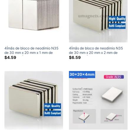
4Ímãs de bloco de neodímio N35
4Ímãs de bloco de neodímio N35
de 30 mm x 20 mm x 1 mm de
de 30 mm x 20 mm x 2 mm de
espessura Ímãs super fortes
espessura Ímãs super fortes
$
4.59
$
6.59
30x20x4mm