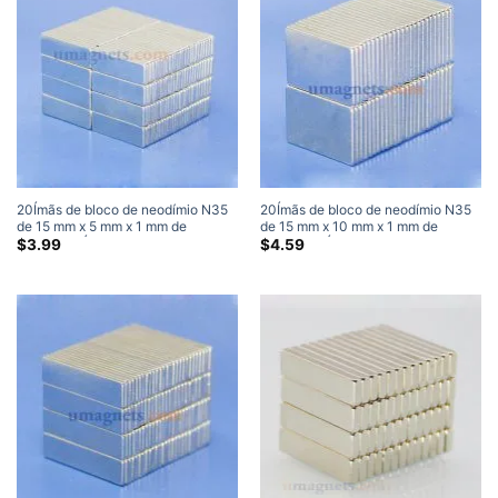
20Ímãs de bloco de neodímio N35
20Ímãs de bloco de neodímio N35
de 15 mm x 5 mm x 1 mm de
de 15 mm x 10 mm x 1 mm de
espessura Ímãs super fortes
espessura Ímãs super fortes
$
3.99
$
4.59