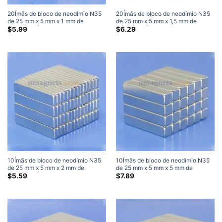
20Ímãs de bloco de neodímio N35
20Ímãs de bloco de neodímio N35
de 25 mm x 5 mm x 1 mm de
de 25 mm x 5 mm x 1,5 mm de
espessura Ímãs super fortes
espessura Ímãs super fortes
$
5.99
$
6.29
10Ímãs de bloco de neodímio N35
10Ímãs de bloco de neodímio N35
de 25 mm x 5 mm x 2 mm de
de 25 mm x 5 mm x 5 mm de
espessura Ímãs super fortes
espessura Ímãs super fortes
$
5.59
$
7.89