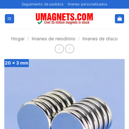
Saltar
Seguimiento de pedidos
Imanes personalizados
al
contenido
Hogar
/
Imanes de neodimio
/
Imanes de disco
20 x 3 mm