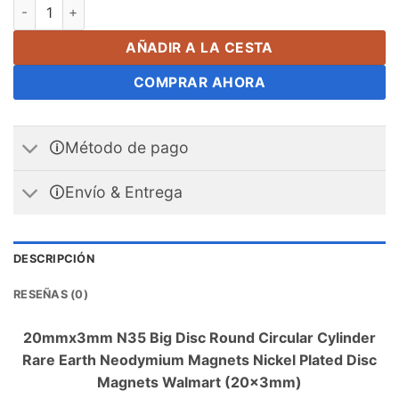
20Imanes de disco de neodimio de mm x 3mm N35 imanes cilín
AÑADIR A LA CESTA
COMPRAR AHORA
🛈Método de pago
🛈Envío & Entrega
DESCRIPCIÓN
RESEÑAS (0)
20
mmx3mm N35 Big Disc Round Circular Cylinder
Rare Earth Neodymium Magnets Nickel Plated Disc
Magnets Walmart
(20x3mm)