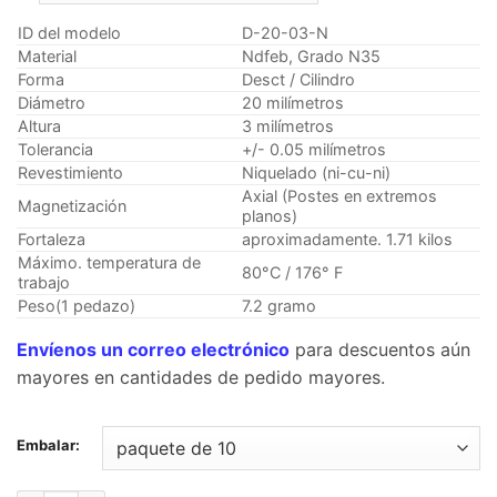
$7.95
a
ID del modelo
D-20-03-N
través
Material
Ndfeb, Grado N35
Forma
Desct / Cilindro
de
Diámetro
20 milímetros
$28.99
Altura
3 milímetros
Tolerancia
+/- 0.05 milímetros
Revestimiento
Niquelado (ni-cu-ni)
Axial (Postes en extremos
Magnetización
planos)
Fortaleza
aproximadamente. 1.71 kilos
Máximo. temperatura de
80°C / 176° F
trabajo
Peso(1 pedazo)
7.2 gramo
Envíenos un correo electrónico
para descuentos aún
mayores en cantidades de pedido mayores.
Embalar: