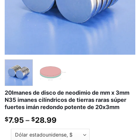
20Imanes de disco de neodimio de mm x 3mm
N35 imanes cilíndricos de tierras raras súper
fuertes imán redondo potente de 20x3mm
Gama
7.95
–
28.99
$
$
de
precios: