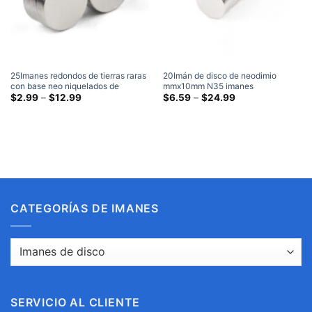
25Imanes redondos de tierras raras
20Imán de disco de neodimio
con base neo niquelados de
mmx10mm N35 imanes
neodimio de disco fuerte súper
Gama
extremadamente grandes redondos
Gama
$
2.99
–
$
12.99
$
6.59
–
$
24.99
de
de
fuerte mmx5mm N35
de tierras raras súper fuertes de
precios:
precios:
20x10mm
$2.99
$6.59
a
a
través
través
de
de
$12.99
$24.99
CATEGORÍAS DE IMANES
SERVICIO AL CLIENTE