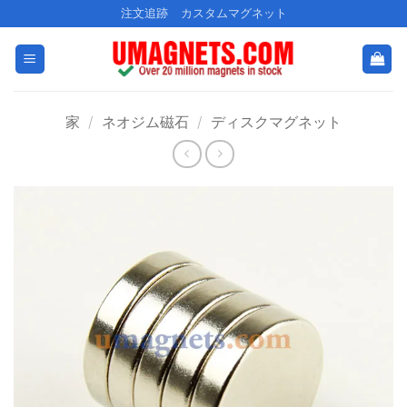
コ
注文追跡
カスタムマグネット
ン
テ
ン
ツ
家
/
ネオジム磁石
/
ディスクマグネット
に
ス
キ
ッ
プ