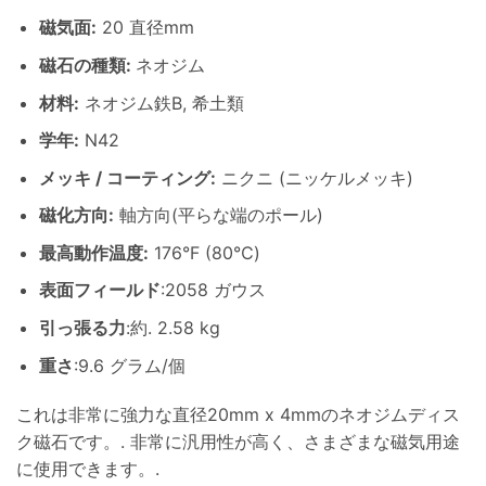
磁気面:
20 直径mm
磁石の種類:
ネオジム
材料
:
ネオジム鉄B, 希土類
学年:
N42
メッキ / コーティング
:
ニクニ (ニッケルメッキ)
磁化方向
:
軸方向(平らな端のポール)
最高動作温度
:
176°F (80℃)
表面フィールド
:2058 ガウス
引っ張る力
:約. 2.58 kg
重さ
:9.6 グラム/個
これは非常に強力な直径20mm x 4mmのネオジムディス
ク磁石です。. 非常に汎用性が高く、さまざまな磁気用途
に使用できます。.