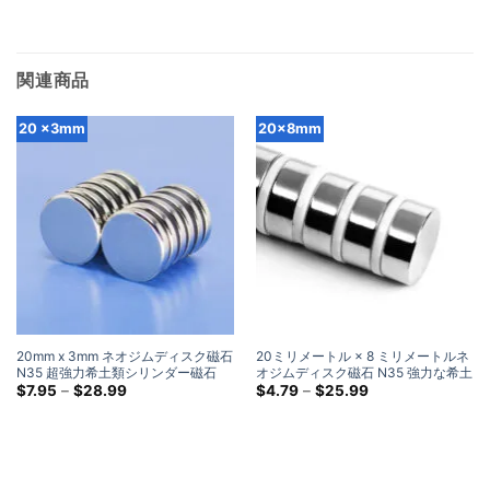
関連商品
20 ×3mm
20×8mm
20mm x 3mm ネオジムディスク磁石
20ミリメートル × 8 ミリメートルネ
N35 超強力希土類シリンダー磁石
オジムディスク磁石 N35 強力な希土
20x3mm 強力なラ​​ウンド磁石
価
類シリンダー磁石 20 × 8 ミリメート
価
$
7.95
–
$
28.99
$
4.79
–
$
25.99
格
格
ルクラフト磁石販売
帯:
帯:
$7.95
$4.79
を
を
通
通
し
し
て
て