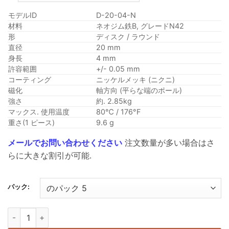
$4.69
を
モデルID
D-20-04-N
通
材料
ネオジム鉄B, グレードN42
形
ディスク / ラウンド
し
直径
20 mm
て
身長
4 mm
$12.99
許容範囲
+/- 0.05 mm
コーティング
ニッケルメッキ (ニクニ)
磁化
軸方向 (平らな端のポール)
強さ
約. 2.85kg
マックス. 使用温度
80℃ / 176°F
重さ(1 ピース)
9.6 g
メールでお問い合わせください
注文数量が多い場合はさ
らに大きな割引が可能.
パック:
20ミリメートル x 4 ミリメートルネオジムディスク磁石 N42 レ