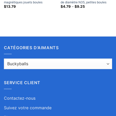
magnétiques jouets boules
de diamètre N35, petites boules
magnétiques Puzzles sphère
magnétiques, petites boules, jouets
Gamme
$
13.79
$
4.79
–
$
9.25
de
aimants en néodyme ensemble de
Puzzle Neocube
prix:
216 pièces
$4.79
à
travers
$9.25
CATÉGORIES D'AIMANTS
SERVICE CLIENT
Contactez-nous
Suivez votre commande