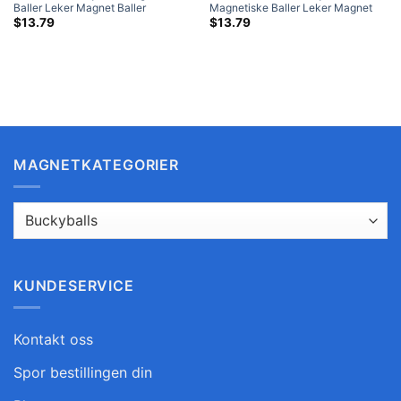
Baller Leker Magnet Baller
Magnetiske Baller Leker Magnet
Puslespill N42 Kule Neodymium
Baller Puslespill N42 Kule
$
13.79
$
13.79
Magneter 216-delers sett
Neodymium Magneter 216-delers
sett
MAGNETKATEGORIER
KUNDESERVICE
Kontakt oss
Spor bestillingen din