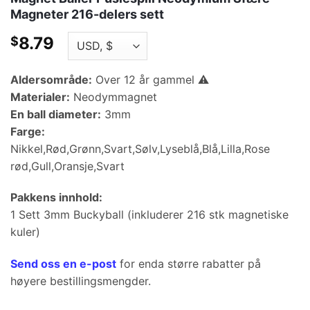
Magneter 216-delers sett
8.79
$
Aldersområde:
Over 12 år gammel ⚠
Materialer:
Neodymmagnet
En ball diameter:
3mm
Farge:
Nikkel,Rød,Grønn,Svart,Sølv,Lyseblå,Blå,Lilla,Rose
rød,Gull,Oransje,Svart
Pakkens innhold:
1 Sett 3mm Buckyball (inkluderer 216 stk magnetiske
kuler)
Send oss ​​en e-post
for enda større rabatter på
høyere bestillingsmengder.