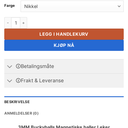
Farge
3mm Buckyballs Magnetiske Baller Leker Magnet Baller Pusl
LEGG I HANDLEKURV
KJØP NÅ
🛈Betalingsmåte
🛈Frakt & Leveranse
BESKRIVELSE
ANMELDELSER (0)
3MM Buckyballs Magnetiske baller Leker