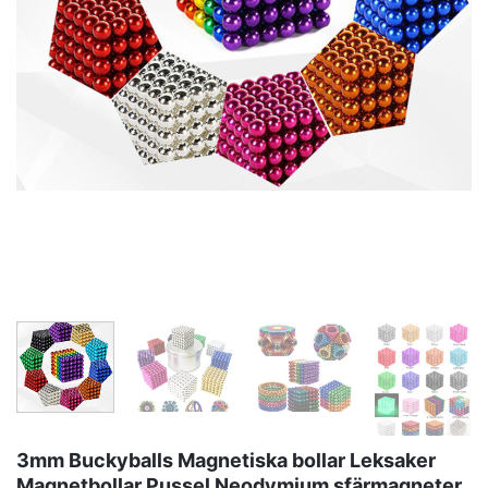
3mm Buckyballs Magnetiska bollar Leksaker
Magnetbollar Pussel Neodymium sfärmagneter