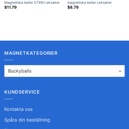
Magnetiska bollar STEM Leksaker
magnetiska bollar Leksaker
Magnetbollar Pussel N35
Magnetbollar Pussel N35 Sfär
$
11.79
$
8.79
Neodymium Sfärmagneter 216-
neodymmagneter 216-delade set
delade set
MAGNETKATEGORIER
KUNDSERVICE
Kontakta oss
Spåra din beställning