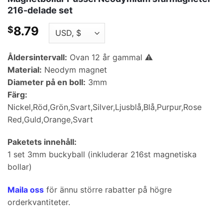
216-delade set
8.79
$
Åldersintervall:
Ovan 12 år gammal ⚠️
Material:
Neodym magnet
Diameter på en boll:
3mm
Färg:
Nickel,Röd,Grön,Svart,Silver,Ljusblå,Blå,Purpur,Rose
Red,Guld,Orange,Svart
Paketets innehåll:
1 set 3mm buckyball (inkluderar 216st magnetiska
bollar)
Maila oss
för ännu större rabatter på högre
orderkvantiteter.