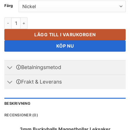
Färg
3mm Buckyballs Magnetiska bollar Leksaker Magnetbollar Pu
LÄGG TILL I VARUKORGEN
KÖP NU
🛈Betalningsmetod
🛈Frakt & Leverans
BESKRIVNING
RECENSIONER (0)
3mm Buckyballs Magnetbollar Leksaker