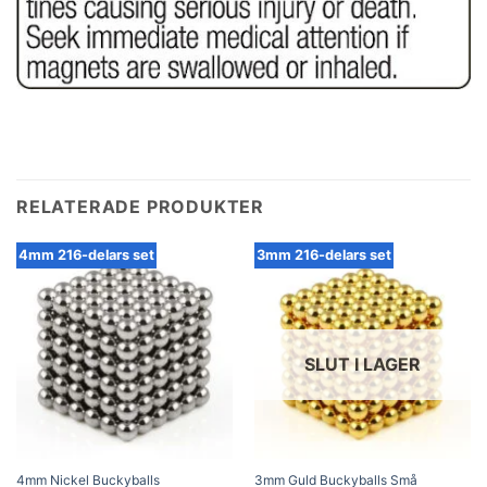
RELATERADE PRODUKTER
4mm 216-delars set
3mm 216-delars set
SLUT I LAGER
4mm Nickel Buckyballs
3mm Guld Buckyballs Små