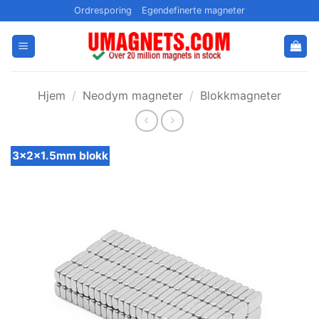
Gå
Ordresporing
Egendefinerte magneter
til
innhold
Hjem
/
Neodym magneter
/
Blokkmagneter
3x2x1.5mm blokk