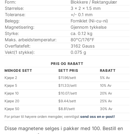
Form:
Blokkere / Rektangulær
Størrelse:
3 x 2 x 1.5 mm
Toleranse:
+/- 0.1 mm
Belegg:
Forniklet (Ni-cu-ni)
Magnetisering:
Gjennom tykkelse
Styrke:
ca. 0.12 kg
Maks. arbeidstemperatur:
80°C/176°F
Overflatefelt:
3162 Gauss
Vekt(1 stykke):
0.075 g
PRIS OG RABATT
MENGDE SETT
SETT PRIS
RABATT
Kjøpe 2
$11.96/sett
5% Av
Kjøpe 5
$11.33/sett
10% Av
Kjøpe 10
$10.07/sett
20% Av
Kjøpe 20
$9.44/sett
25% Av
Kjøpe 50
$8.81/sett
30% Av
For priser til høyere orden mengder, vennligst
send oss ​​en e-post!
Disse magnetene selges i pakker med 100. Bestill en