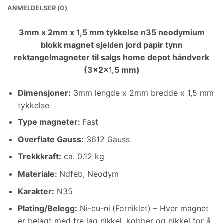
ANMELDELSER (0)
3mm x 2mm x 1,5 mm tykkelse n35 neodymium
blokk magnet sjelden jord papir tynn
rektangelmagneter til salgs home depot håndverk
(3x2x1,5 mm)
Dimensjoner
:
3mm lengde x 2mm bredde x 1,5 mm
tykkelse
Type magneter:
Fast
Overflate Gauss:
3612 Gauss
Trekkkraft:
ca. 0.12 kg
Materiale:
Ndfeb, Neodym
Karakter:
N35
Plating/Belegg
:
Ni-cu-ni (Forniklet) – Hver magnet
er belagt med tre lag nikkel, kobber og nikkel for å