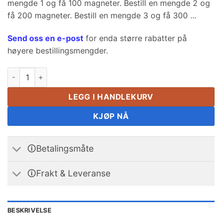
mengde 1 og få 100 magneter. Bestill en mengde 2 og
få 200 magneter. Bestill en mengde 3 og få 300 ...
Send oss ​​en e-post
for enda større rabatter på
høyere bestillingsmengder.
Neodym blokkmagnet 3 x 2 x 1.5 mm N35 Srong Rare Earth r
LEGG I HANDLEKURV
KJØP NÅ
🛈Betalingsmåte
🛈Frakt & Leveranse
BESKRIVELSE