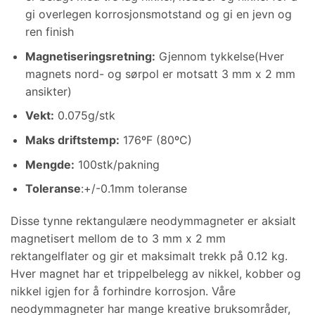
gi overlegen korrosjonsmotstand og gi en jevn og
ren finish
Magnetiseringsretning
:
Gjennom tykkelse(Hver
magnets nord- og sørpol er motsatt 3 mm x 2 mm
ansikter)
Vekt
:
0.075g/stk
Maks driftstemp
:
176ºF (80ºC)
Mengde:
100stk/pakning
Toleranse
:+/-0.1mm toleranse
Disse tynne rektangulære neodymmagneter er aksialt
magnetisert mellom de to 3 mm x 2 mm
rektangelflater og gir et maksimalt trekk på 0.12 kg.
Hver magnet har et trippelbelegg av nikkel, kobber og
nikkel igjen for å forhindre korrosjon. Våre
neodymmagneter har mange kreative bruksområder,