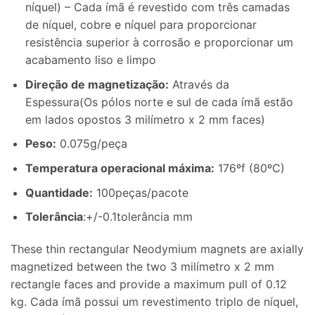
níquel) – Cada ímã é revestido com três camadas
de níquel, cobre e níquel para proporcionar
resistência superior à corrosão e proporcionar um
acabamento liso e limpo
Direção de magnetização
:
Através da
Espessura(Os pólos norte e sul de cada ímã estão
em lados opostos 3 milímetro x 2
mm faces
)
Peso
:
0.075g/peça
Temperatura operacional máxima
:
176ºf (80ºC)
Quantidade:
100peças/pacote
Tolerância
:+/-0.1tolerância mm
These thin rectangular Neodymium magnets are axially
magnetized between the two
3 milímetro x 2
mm
rectangle faces and provide a maximum pull of
0.12
kg. Cada ímã possui um revestimento triplo de níquel,