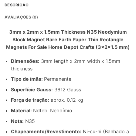
DESCRIÇÃO
AVALIAÇÕES (0)
3
mm x 2mm x 1.5mm Thickness N35 Neodymium
Block Magnet Rare Earth Paper Thin Rectangle
Magnets For Sale Home Depot Crafts
(3
x2x1.5 mm
)
Dimensões
:
3
mm length x 2mm width x 1.5mm
thickness
Tipo de ímãs:
Permanente
Superfície Gauss:
3612 Gauss
Força de tração:
aprox. 0.12 kg
Material:
Ndfeb, Neodímio
Nota:
N35
Chapeamento/Revestimento
:
Ni-cu-ni (Banhado a