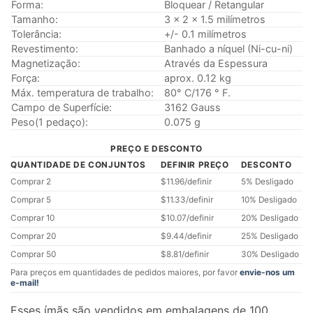
Forma:
Bloquear / Retangular
Tamanho:
3 x 2 x 1.5 milímetros
Tolerância:
+/- 0.1 milímetros
Revestimento:
Banhado a níquel (Ni-cu-ni)
Magnetização:
Através da Espessura
Força:
aprox. 0.12 kg
Máx. temperatura de trabalho:
80° C/176 ° F.
Campo de Superfície:
3162 Gauss
Peso(1 pedaço):
0.075 g
PREÇO E DESCONTO
QUANTIDADE DE CONJUNTOS
DEFINIR PREÇO
DESCONTO
Comprar 2
$11.96/definir
5% Desligado
Comprar 5
$11.33/definir
10% Desligado
Comprar 10
$10.07/definir
20% Desligado
Comprar 20
$9.44/definir
25% Desligado
Comprar 50
$8.81/definir
30% Desligado
Para preços em quantidades de pedidos maiores, por favor
envie-nos um
e-mail!
Esses ímãs são vendidos em embalagens de 100.