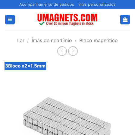
Pular
Acompanhamento de pedidos
Ímãs personalizados
para
o
conteúdo
Lar
/
Ímãs de neodímio
/
Bloco magnético
3Bloco x2x1.5mm