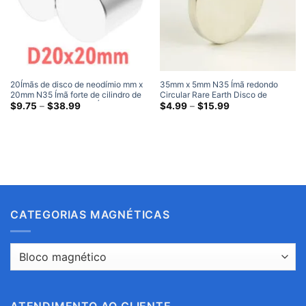
20Ímãs de disco de neodímio mm x
35mm x 5mm N35 Ímã redondo
20mm N35 Ímã forte de cilindro de
Circular Rare Earth Disco de
terras raras 20x20mm Ímãs
Faixa
neodímio ímãs banhados a níquel
Faixa
$
9.75
–
$
38.99
$
4.99
–
$
15.99
de
de
resistentes
Onde comprar ímãs fortes baratos
preço:
preço:
$9.75
$4.99
através
através
$38.99
$15.99
CATEGORIAS MAGNÉTICAS