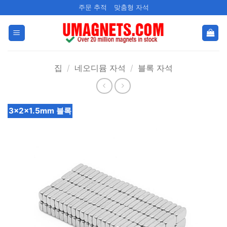
콘
주문 추적
맞춤형 자석
텐
츠
로
건
집
/
네오디뮴 자석
/
블록 자석
너
뛰
기
3x2x1.5mm 블록