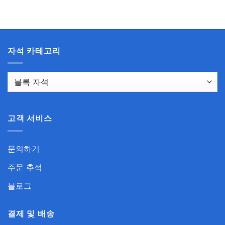
을
을
통
통
해
해
$24.99
$126.95
자석 카테고리
고객 서비스
문의하기
주문 추적
블로그
결제 및 배송