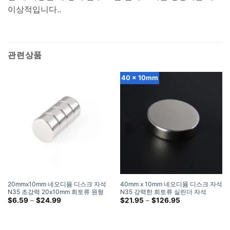
이상적입니다..
관련상품
40 x 10mm
20mmx10mm 네오디뮴 디스크 자석
40mm x 10mm 네오디뮴 디스크 자석
N35 초강력 20x10mm 희토류 원형
N35 강력한 희토류 실린더 자석
초대형 자석
가
40x10mm 대형 원형 자석 판매
가
$
6.59
–
$
24.99
$
21.95
–
$
126.95
격
격
대:
대:
$6.59
$21.95
~
~