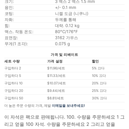
크기:
3 엑스 2 엑스 1.5 mm
용인:
+/- 0.1 mm
코팅:
니켈 도금 (니쿠니)
자화:
두께를 통해
힘:
대략. 0.12 kg
맥스. 작동 온도:
80°C/176°F
표면장:
3162 가우스
무게(1 조각):
0.075 g
가격 및 리베이트
세트 수량
가격 설정
할인
구입하다 2
$11.96/세트
5% 끄다
구입하다 5
$11.33/세트
10% 끄다
구입하다 10
$10.07/세트
20% 끄다
구입하다 20
$9.44/세트
25% 끄다
구입하다 50
$8.81/세트
30% 끄다
더 높은 주문 수량의 가격, 제발
이메일을 보내주세요!
이 자석은 팩으로 판매됩니다. 100. 수량을 주문하세요 1 그
리고 얻을 100 자석. 수량을 주문하세요 2 그리고 얻을