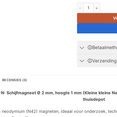
2mm x 1 mm Neodymiu
V
🛈Betaalmet
🛈Verzending
RECENSIES (3)
N: Schijfmagneet Ø 2 mm, hoogte 1 mm (Kleine kleine
thuisdepot
ig neodymium (N42) magneten, ideaal voor onderzoek, tec