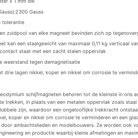
ter x 1 mm dik
(Gauss):2300 Gauss
tolerantie
en zuidpool van elke magneet bevinden zich op tegenover
et kan een staalgewicht van maximaal 0,11 kg verticaal v
 contact staat met een zacht stalen oppervlak
e weerstand tegen demagnetisatie
t drie lagen nikkel, koper en nikkel om corrosie te vermin
eodymium schijfmagneten behoren tot de kleinste in ons as
e trekken, in plaats van een metalen oppervlak zoals staa
 dubbele zijn, waardoor een ongelooflijke trekkracht ontst
kkel, koper en nikkel om corrosie te verminderen en een gl
 door ambachtslieden en modelbouwers. Ze worden ook vaa
ngineering en productie waarbij kleine afmetingen en maxima