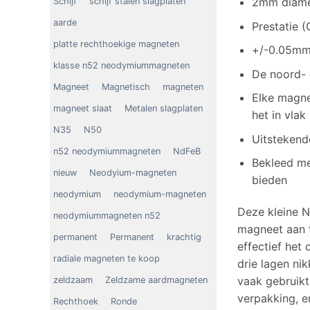
2mm diame
Schijf
schijf stalen slagplaten
aarde
Prestatie 
platte rechthoekige magneten
+/-0.05mm 
klasse n52 neodymiummagneten
De noord- 
Magneet
Magnetisch
magneten
Elke magne
magneet slaat
Metalen slagplaten
het in vlak
N35
N50
Uitstekend
n52 neodymiummagneten
NdFeB
Bekleed me
nieuw
Neodyium-magneten
bieden
neodymium
neodymium-magneten
Deze kleine N
neodymiummagneten n52
magneet aan t
permanent
Permanent
krachtig
effectief het
radiale magneten te koop
drie lagen ni
vaak gebruikt
zeldzaam
Zeldzame aardmagneten
verpakking, e
Rechthoek
Ronde