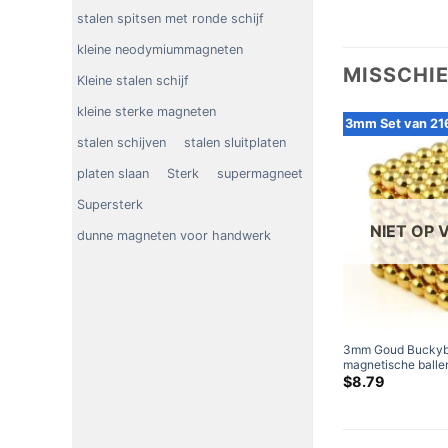
stalen spitsen met ronde schijf
kleine neodymiummagneten
MISSCHIE
Kleine stalen schijf
kleine sterke magneten
3mm Set van 216
stalen schijven
stalen sluitplaten
platen slaan
Sterk
supermagneet
Supersterk
NIET OP
dunne magneten voor handwerk
3mm Goud Buckyba
magnetische balle
Magneetballen Pu
$
8.79
Neodymiummagnete