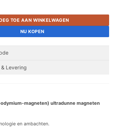
m schijfmagneten N42 ronde kleine zeldzame aarde ultradunn
OEG TOE AAN WINKELWAGEN
NU KOPEN
hode
 & Levering
 Neodymium-magneten) ultradunne magneten
hnologie en ambachten.