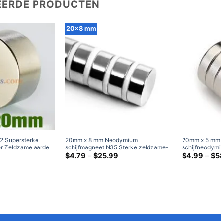
EERDE PRODUCTEN
20x8 mm
 Supersterke
20mm x 8 mm Neodymium
20mm x 5 mm
der Zeldzame aarde
schijfmagneet N35 Sterke zeldzame-
schijfneody
ten Vernikkelde
aardecilindermagneten 20x8 mm
Prijsklasse:
Supersterke 
$
4.79
–
$
25.99
$
4.99
–
$
5
$4.79
-magneten
Ambachtelijke magneten Verkoop
magneten ver
door
schijfmagnet
$25.99