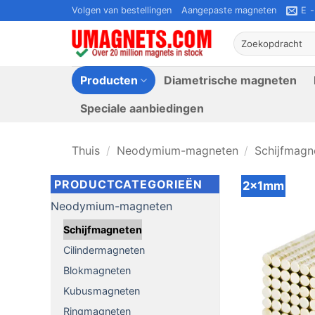
Ga
Volgen van bestellingen
Aangepaste magneten
E 
naar
Zoeken
inhoud
naar:
Producten
Diametrische magneten
Speciale aanbiedingen
Thuis
/
Neodymium-magneten
/
Schijfmagn
PRODUCTCATEGORIEËN
2x1mm
Neodymium-magneten
Schijfmagneten
Cilindermagneten
Blokmagneten
Kubusmagneten
Ringmagneten