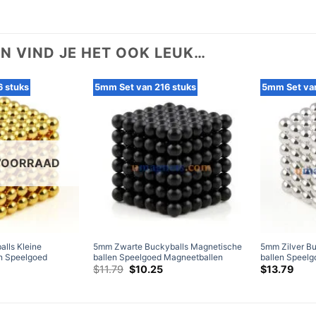
N VIND JE HET OOK LEUK…
 stuks
5mm Set van 216 stuks
5mm Set van
 VOORRAAD
lls Kleine
5mm Zwarte Buckyballs Magnetische
5mm Zilver B
n Speelgoed
ballen Speelgoed Magneetballen
ballen Speel
zzels N35 Bol
Puzzels N35 Neodymium
Oorspronkelijke
Huidige
Puzzels N42 
$
11.79
$
10.25
$
13.79
prijs
prijs
n 216-delige set
bolmagneten 216-delige set
magneten 216-
was:
is:
$11.79.
$10.25.