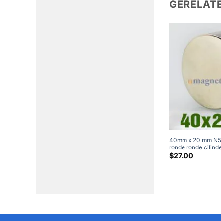
GERELAT
40mm x 20 mm N52
ronde ronde cilin
Neodymium-magne
$
27.00
grote Neodymium