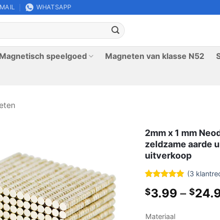
-MAIL
WHATSAPP
Magnetisch speelgoed
Magneten van klasse N52
eten
2mm x 1 mm Neod
zeldzame aarde u
uitverkoop
(
3
klantre
Beoordeeld
3
3.99
–
24.
$
$
5
uit 5
gebaseerd
op
Materiaal
klantbeoordelingen