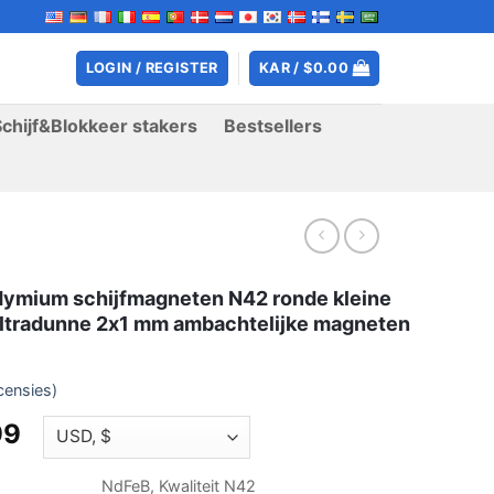
LOGIN / REGISTER
KAR /
$
0.00
Schijf&Blokkeer stakers
Bestsellers
ymium schijfmagneten N42 ronde kleine
ltradunne 2x1 mm ambachtelijke magneten
censies)
Prijsklasse:
99
$3.99
door
NdFeB, Kwaliteit N42