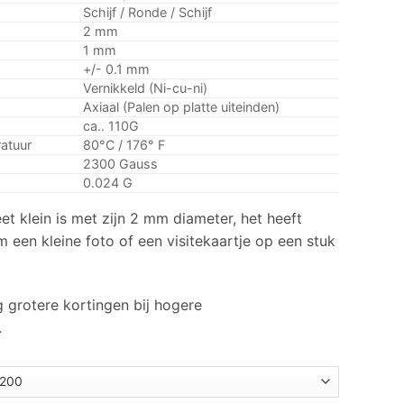
$24.99
Schijf / Ronde / Schijf
2 mm
1 mm
+/- 0.1 mm
Vernikkeld (Ni-cu-ni)
Axiaal (Palen op platte uiteinden)
ca.. 110G
atuur
80°C / 176° F
2300 Gauss
0.024 G
 klein is met zijn 2 mm diameter, het heeft
een ​​kleine foto of een visitekaartje op een stuk
 grotere kortingen bij hogere
.